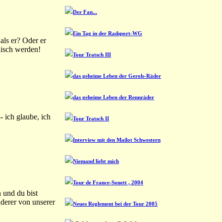
Der Fan...
Ein Tag in der Radsport-WG
als er? Oder er
idisch werden!
Tour Tratsch III
das geheime Leben der Gerols-Räder
das geheime Leben der Rennräder
 ich glaube, ich
Tour Tratsch II
Interview mit den Mailot Schwestern
Niemand liebt mich
Tour de France-Sonett , 2004
 und du bist
nderer von unserer
Neues Reglement bei der Tour 2005