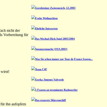
Gerolsteiner Zwigespräch, 12.2003
Frohe Weihnachten
Ehrliche Antworten
fach nicht der
ls Vorbereitung für
Das Wechsel-Dich-Spiel 2003/2004
Sponsorensuche (19.9.2003)
Was Sie schon immer zur Tour de France fragen...
Team C4F
wirst!
Gorka Jimenez Valverde
5 Fragen an prominente Radsportler
Das rosarote Sklavenschiff
für ihn aufopfern