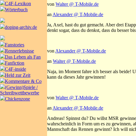
C4F-Lexikon
von
Walter @ T-Mobile.de
Wörterbuch
an
Alexander @ T-Mobile.de
Ja, Axel, hast du gut gemacht. Aber drei Etapp
doping-archiv.de
denkt sogar, dass du denkst, dass du besser bis
Fanstories
von
Alexander @ T-Mobile.de
Rennerlebnisse
Das Leben als Fan
an
Walter @ T-Mobile.de
Fanfiction
C4F-inside
Naja, im Moment fahre ich besser als beide! U
Held zur Zeit
kann da dieses Jahr gewinnen!
Kommentare & Co
(Gewinn)Spiele /
Schreibwettbewerbe
von
Walter @ T-Mobile.de
Chickenzone
an
Alexander @ T-Mobile.de
Andreas! Spinnst du? Du willst MSR gewinnen?
wahrscheinlich in Form um es zu gewinnen, abe
Mannschaft das Rennen gewinnt? Ich will nich