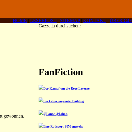
HOME
|
LESERPOST
|
SITEMAP
|
KONTAKT
|
ÜBER C4F
Gazzetta durchsuchen:
FanFiction
Der Kampf um die Rote Laterne
Ein kalter magenta Frühling
@Lance @Johan
cht gewonnen.
Eine Radsport-SIM entsteht