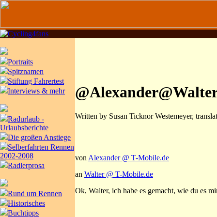
Portraits
Spitznamen
Stiftung Fahrertest
@Alexander@Walte
Interviews & mehr
Written by Susan Ticknor Westemeyer, transla
Radurlaub -
Urlaubsberichte
Die großen Anstiege
Selberfahrten Rennen
2002-2008
von
Alexander @ T-Mobile.de
Radlerprosa
an
Walter @ T-Mobile.de
Ok, Walter, ich habe es gemacht, wie du es mi
Rund um Rennen
Historisches
Buchtipps