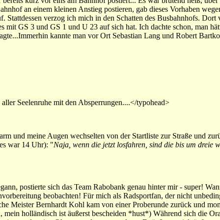
bereits kurz vor eins am Bahnhof postiert... Es war brütend heiß, über
 Bahnhof an einem kleinen Anstieg postieren, gab dieses Vorhaben wege
. Stattdessen verzog ich mich in den Schatten des Busbahnhofs. Dort v
es mit GS 3 und GS 1 und U 23 auf sich hat. Ich dachte schon, man hät
agte...Immerhin kannte man vor Ort Sebastian Lang und Robert Bartko
aller Seelenruhe mit den Absperrungen....</typohead>
rm und meine Augen wechselten von der Startliste zur Straße und zur
s war 14 Uhr): "
Naja, wenn die jetzt losfahren, sind die bis um dreie 
egann, postierte sich das Team Rabobank genau hinter mir - super! W
nvorbereitung beobachten! Für mich als Radsportfan, der nicht unbedingt
hische Meister Bernhardt Kohl kam von einer Proberunde zurück und mon
n, mein holländisch ist äußerst bescheiden *hust*) Während sich die Or