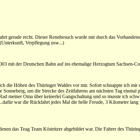
ahrt gerade recht. Dieser Rennbesuch wurde mir durch das Vorhandense
 (Unterkunft, Verpflegung usw...)
003 mit der Deutschen Bahn auf ins ehemalige Herzogtum Sachsen-C
ch die Höhen des Thüringer Waldes vor mir. Sofort schnappte ich mir 
he Sonneberg, um die Strecke des Zeitfahrens am nächsten Tag einmal p
Rad meiner Oma über keinerlei Gangschaltung und so musste ich schw
....dafür war die Rückfahrt jedes Mal die helle Freude, 3 Kilometer lang
f denen das Teag Team Köstritzer abgebildet war. Die Fahrer des Thürin