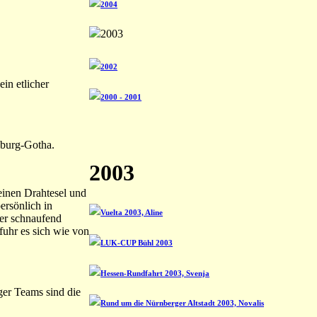
2004
2003
2002
in etlicher
2000 - 2001
oburg-Gotha.
2003
einen Drahtesel und
ersönlich in
Vuelta 2003, Aline
er schnaufend
 fuhr es sich wie von
LUK-CUP Bühl 2003
Hessen-Rundfahrt 2003, Svenja
ger Teams sind die
Rund um die Nürnberger Altstadt 2003, Novalis