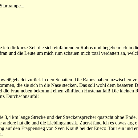
Startrampe...
 ich für kurze Zeit die sich einfahrenden Rabos und begebe mich in di
dran und die Leute um mich rum schauen mich total verdattert an, welc
 schweißgebadet zurück in den Schatten. Die Rabos haben inzwischen vo
ommen, die sie sich in die Nase stecken. Das soll wohl dem besseren
nd die Frau neben bekommt einen zünftigen Hustenanfall! Die kleinen R
inz-Durchschnauföl!
ie 3,4 km lange Strecke und der Streckensprecher quatscht ohne Ende.
er andere hat die und die Lieblingsmusik. Zuerst fand ich es etwas arg o
ing auf den Etappensieg von Sven Krauß bei der Eneco-Tour ein und e
n.