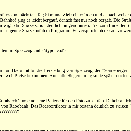
hof, wo am nächsten Tag Start und Ziel sein würden und danach weiter 
nhof ging es leicht bergauf, danach fast nur noch bergab. Die Straß
h-Ludwig-Jahn-Straße schon deutlich mitgenommen. Erst zum Ende der St
 ansteigende Straße auf dem Programm. Es versprach interessant zu wer
ften im Spielzeugland"</typohead>
nnt und berühmt für die Herstellung von Spielzeug, der "Sonneberger T
weltweit Preise bekommen. Auch die Siegerehrung sollte später noch 
Sumbarch" um eine neue Batterie für den Foto zu kaufen. Dabei sah ich
on Rabobank. Das Radsportfieber in mir begann deutlich zu steigen (w
?????????)