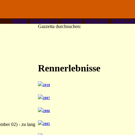
HOME
|
LESERPOST
|
SITEMAP
|
KONTAKT
|
ÜBER C4F
Gazzetta durchsuchen:
Rennerlebnisse
2010
2007
2006
ember 02) - zu lang
2005