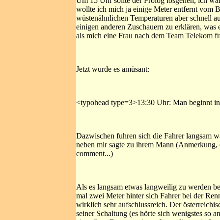
Um 15 Uhr sollte der Prolog losgehen, ich war 
wollte ich mich ja einige Meter entfernt vom
wüstenähnlichen Temperaturen aber schnell auf
einigen anderen Zuschauern zu erklären, was 
als mich eine Frau nach dem Team Telekom fr
Jetzt wurde es amüsant:
<typohead type=3>13:30 Uhr: Man beginnt in 
Dazwischen fuhren sich die Fahrer langsam wa
neben mir sagte zu ihrem Mann (Anmerkung, e
comment...)
Als es langsam etwas langweilig zu werden b
mal zwei Meter hinter sich Fahrer bei der Ren
wirklich sehr aufschlussreich. Der österreic
seiner Schaltung (es hörte sich wenigstes so a