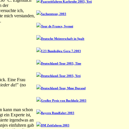
 30 °C. Eigentlich
Paarzeitfahren Karlsruhe 2003, Yeti
n der
ersuchte ich,
Sachsentour, 2003
te mich verstanden,
.
Tour de France, Svenni
Deutsche Meisterschaft in Spalt
U23 Bundesliga Gera 7.2003
Deutschland-Tour 2003, Tine
Deutschland-Tour 2003, Yeti
ück. Eine Frau
wieder da
!" (no
Deutschland-Tour, Mme Durand
Großer Preis von Buchholz 2003
ann kann man schon
Bayern Rundfahrt 2003
 ein Experte ist,
ierte irgendwas an
anjes einfuhren gab
DM Zeitfahren 2003