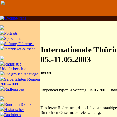
Portraits
Spitznamen
Stiftung Fahrertest
Internationale Thür
Interviews & mehr
05.-11.05.2003
Radurlaub -
Urlaubsberichte
Text: Yeti
Die großen Anstiege
Selberfahrten Rennen
2002-2008
Radlerprosa
<typohead type=3>Sonntag, 04.05.2003 Endli
Rund um Rennen
Das letzte Radrennen, das ich live am staubige
Historisches
für meinen Geschmack, viel zu lang.
Buchtipps