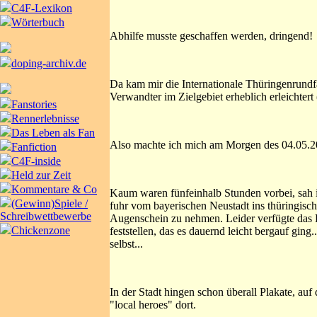
C4F-Lexikon
Wörterbuch
Abhilfe musste geschaffen werden, dringend!
doping-archiv.de
Da kam mir die Internationale Thüringenrundf
Verwandter im Zielgebiet erheblich erleichtert
Fanstories
Rennerlebnisse
Das Leben als Fan
Also machte ich mich am Morgen des 04.05.2
Fanfiction
C4F-inside
Held zur Zeit
Kommentare & Co
Kaum waren fünfeinhalb Stunden vorbei, sah i
(Gewinn)Spiele /
fuhr vom bayerischen Neustadt ins thüringisc
Schreibwettbewerbe
Augenschein zu nehmen. Leider verfügte das 
Chickenzone
feststellen, das es dauernd leicht bergauf ging
selbst...
In der Stadt hingen schon überall Plakate, au
"local heroes" dort.