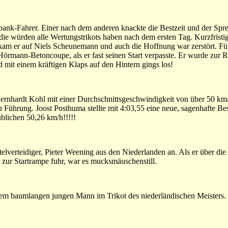
bobank-Fahrer. Einer nach dem anderen knackte die Bestzeit und der Sp
ie würden alle Wertungstrikots haben nach dem ersten Tag. Kurzfristig 
n kam er auf Niels Scheunemann und auch die Hoffnung war zerstört. F
mann-Betoncoupe, als er fast seinen Start verpasste. Er wurde zur R
d mit einem kräftigen Klaps auf den Hintern gings los!
ernhardt Kohl mit einer Durchschnittsgeschwindigkeit von über 50 km/
ührung. Joost Posthuma stellte mit 4:03,55 eine neue, sagenhafte Best
blichen 50,26 km/h!!!!!
telverteidiger, Pieter Weening aus den Niederlanden an. Als er über di
r zur Startrampe fuhr, war es mucksmäuschenstill.
dem baumlangen jungen Mann im Trikot des niederländischen Meisters.