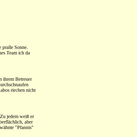
e pralle Sonne.
hes Team ich da
n ihrem Betreuer
 Durchschnaufen
abos riechen nicht
 Zu jedem weiß er
berflächlich, aber
rwähnte "Pfannis"