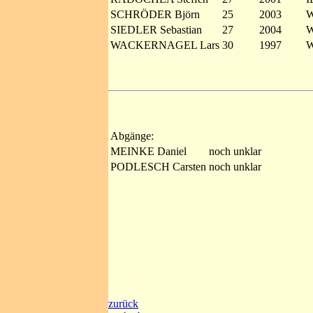
SCHRÖDER Björn
25
2003
W
SIEDLER Sebastian
27
2004
W
WACKERNAGEL Lars
30
1997
W
Abgänge:
MEINKE Daniel
noch unklar
PODLESCH Carsten
noch unklar
zurück