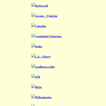
Barloworld
Jacques - T-Interim
Colombia
Comunidad Valenciana
Kaiku
L.A. - Liberty
Landbouwcrediet
LPR
Miche
MrBookmaker