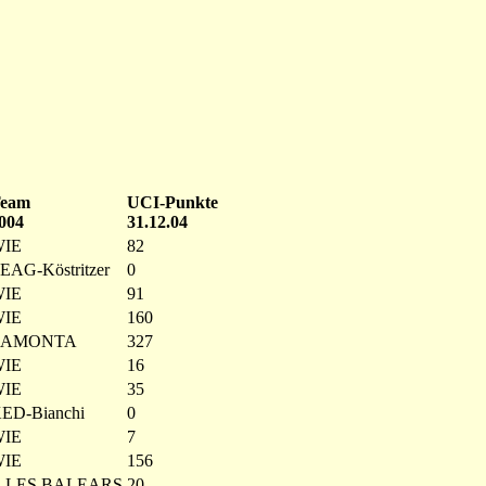
eam
UCI-Punkte
004
31.12.04
IE
82
EAG-Köstritzer
0
IE
91
IE
160
LAMONTA
327
IE
16
IE
35
ED-Bianchi
0
IE
7
IE
156
LLES BALEARS
20