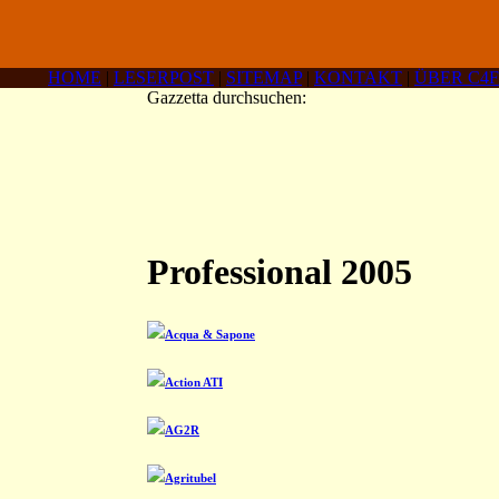
HOME
|
LESERPOST
|
SITEMAP
|
KONTAKT
|
ÜBER C4F
Gazzetta durchsuchen:
Professional 2005
Acqua & Sapone
Action ATI
AG2R
Agritubel