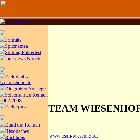
Portraits
Spitznamen
Stiftung Fahrertest
Interviews & mehr
Radurlaub -
Urlaubsberichte
Die großen Anstiege
Selberfahrten Rennen
2002-2008
TEAM WIESENHO
Radlerprosa
Rund um Rennen
Historisches
www.team-wiesenhof.de
Buchtipps