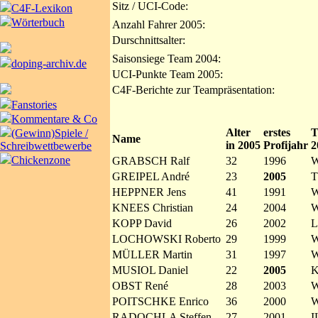
Sitz / UCI-Code:
C4F-Lexikon
Wörterbuch
Anzahl Fahrer 2005:
Durschnittsalter:
Saisonsiege Team 2004:
doping-archiv.de
UCI-Punkte Team 2005:
C4F-Berichte zur Teampräsentation:
Fanstories
Kommentare & Co
Alter
erstes
T
(Gewinn)Spiele /
Name
in 2005
Profijahr
2
Schreibwettbewerbe
Chickenzone
GRABSCH Ralf
32
1996
W
GREIPEL André
23
2005
T
HEPPNER Jens
41
1991
W
KNEES Christian
24
2004
W
KOPP David
26
2002
LOCHOWSKI Roberto
29
1999
W
MÜLLER Martin
31
1997
W
MUSIOL Daniel
22
2005
K
OBST René
28
2003
W
POITSCHKE Enrico
36
2000
W
RADOCHLA Steffen
27
2001
I