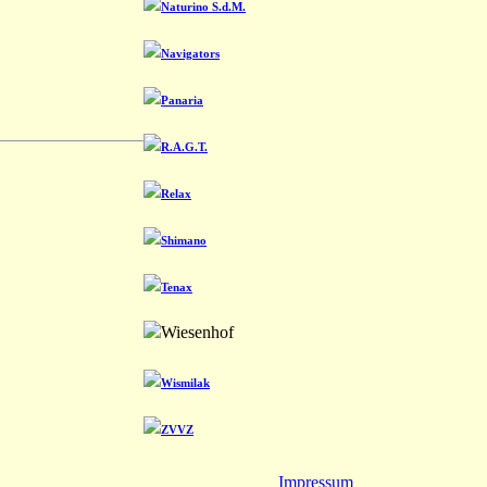
Naturino S.d.M.
Navigators
Panaria
R.A.G.T.
Relax
Shimano
Tenax
Wiesenhof
Wismilak
ZVVZ
Impressum