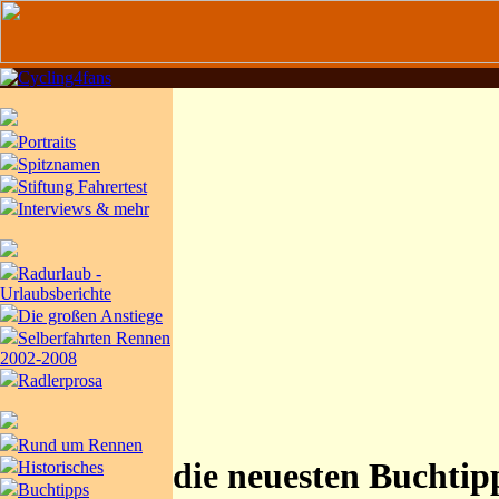
Portraits
Spitznamen
Stiftung Fahrertest
Interviews & mehr
Radurlaub -
Urlaubsberichte
Die großen Anstiege
Selberfahrten Rennen
2002-2008
Radlerprosa
Rund um Rennen
die neuesten Buchtip
Historisches
Buchtipps