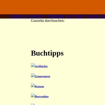
HOME
|
LESERPOST
|
SITEMAP
|
KONTAKT
|
ÜBER C4F
Gazzetta durchsuchen:
Buchtipps
Sachbücher
Erinnerungen
Romane
Biographien