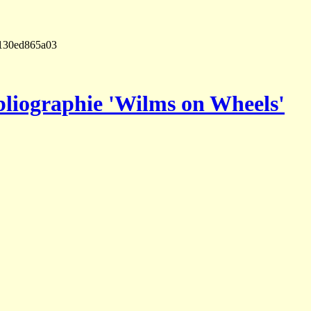
4130ed865a03
liographie 'Wilms on Wheels'