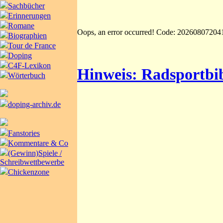
Sachbücher
Erinnerungen
Romane
Oops, an error occurred! Code: 2026080720
Biographien
Tour de France
Doping
C4F-Lexikon
Hinweis: Radsportbib
Wörterbuch
doping-archiv.de
Fanstories
Kommentare & Co
(Gewinn)Spiele /
Schreibwettbewerbe
Chickenzone