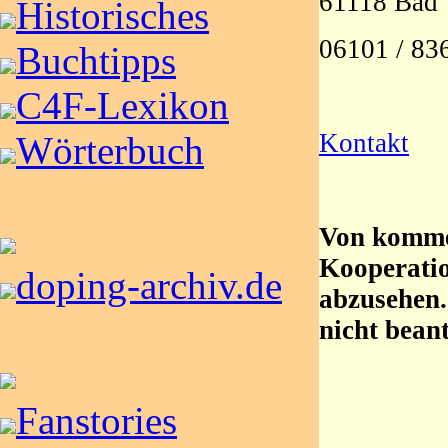
61118 Bad 
Historisches
06101 / 83
Buchtipps
C4F-Lexikon
Kontakt
Wörterbuch
Von komme
Kooperatio
doping-archiv.de
abzusehen.
nicht bean
Fanstories