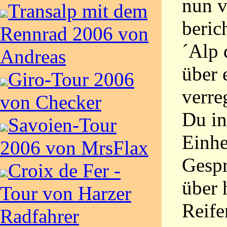
nun v
Transalp mit dem
beric
Rennrad 2006 von
´Alp 
Andreas
über 
Giro-Tour 2006
verre
von Checker
Du in
Savoien-Tour
Einhe
2006 von MrsFlax
Gespr
Croix de Fer -
über 
Tour von Harzer
Reife
Radfahrer