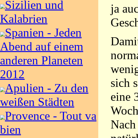
Sizilien und
ja au
Kalabrien
Gesc
Spanien - Jeden
Damit
Abend auf einem
norma
anderen Planeten
wenig
2012
sich 
Apulien - Zu den
eine 
weißen Städten
Woch
Provence - Tout va
Nach 
bien