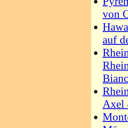
Pyren
von 
Hawai
auf d
Rhein
Rhein
Bian
Rhei
Axel
Monte