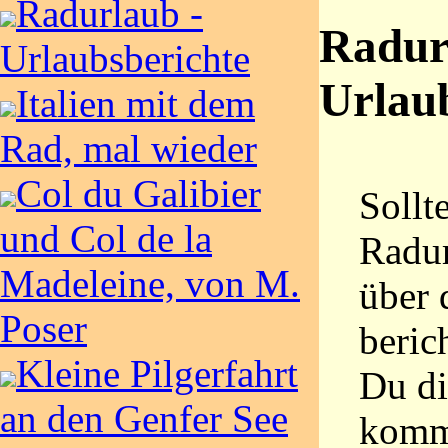
Radurlaub -
Radur
Urlaubsberichte
Urlau
Italien mit dem
Rad, mal wieder
Col du Galibier
Sollt
und Col de la
Radur
Madeleine, von M.
über 
Poser
beric
Kleine Pilgerfahrt
Du di
an den Genfer See
kommt