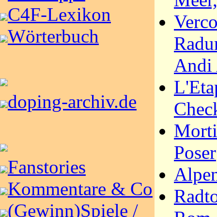
C4F-Lexikon
Verco
Wörterbuch
Radu
Andi 
L'Eta
doping-archiv.de
Chec
Morti
Poser
Fanstories
Alpen
Kommentare & Co
Radto
(Gewinn)Spiele /