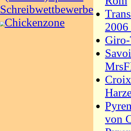
Rom
Schreibwettbewerbe
Trans
Chickenzone
2006
Giro-
Savo
MrsF
Croix
Harze
Pyren
von 