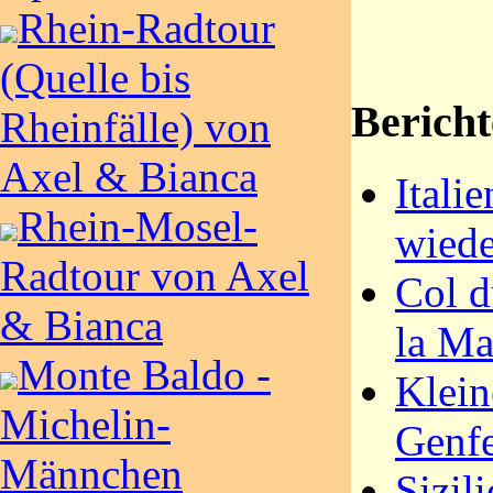
Rhein-Radtour
(Quelle bis
Bericht
Rheinfälle) von
Axel & Bianca
Itali
Rhein-Mosel-
wiede
Radtour von Axel
Col d
& Bianca
la Ma
Monte Baldo -
Klein
Michelin-
Genfe
Männchen
Sizil