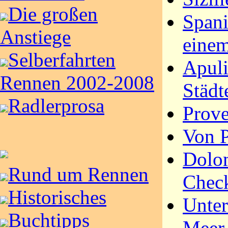
Die großen
Spani
Anstiege
einem
Selberfahrten
Apuli
Rennen 2002-2008
Städt
Radlerprosa
Prove
Von P
Dolo
Rund um Rennen
Check
Historisches
Unte
Buchtipps
Meer,