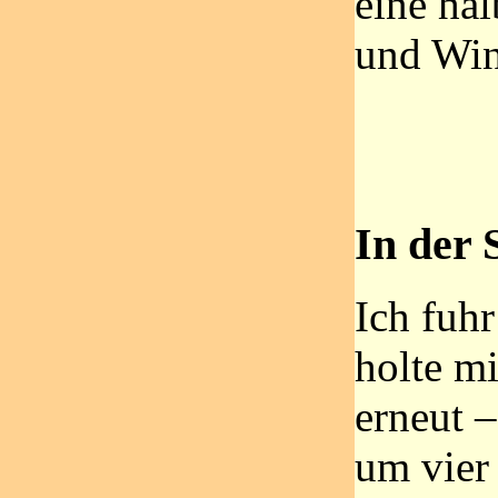
eine ha
und Win
In der 
Ich fuhr
holte mi
erneut –
um vier