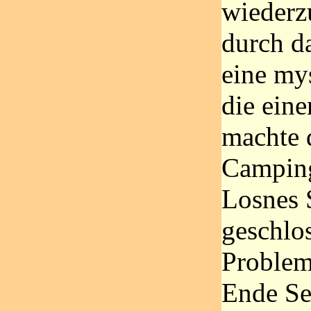
wiederzu
durch d
eine my
die ein
machte 
Camping
Losnes S
geschlos
Problem
Ende Se