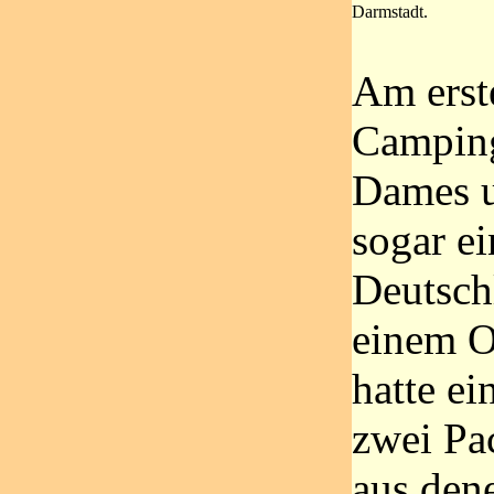
Darmstadt.
Am erste
Camping
Dames un
sogar e
Deutsch
einem O
hatte ei
zwei Pa
aus dene