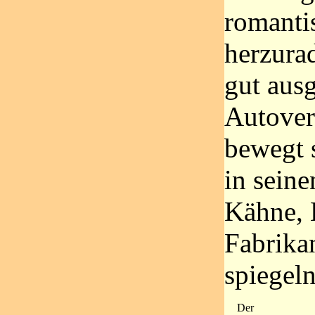
romanti
herzurad
gut ausg
Autover
bewegt 
in seine
Kähne, 
Fabrika
spiegeln
Der