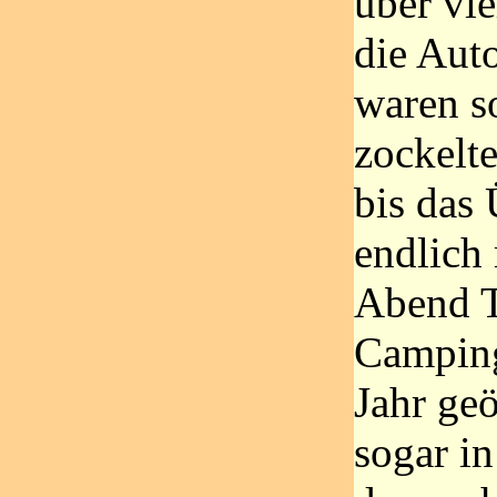
über vie
die Aut
waren s
zockelte
bis das
endlich
Abend T
Camping
Jahr ge
sogar in