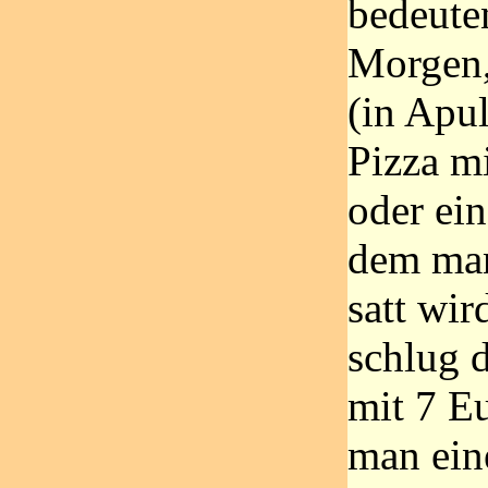
bedeute
Morgen,
(in Apul
Pizza m
oder ein
dem man
satt wi
schlug 
mit 7 E
man ein