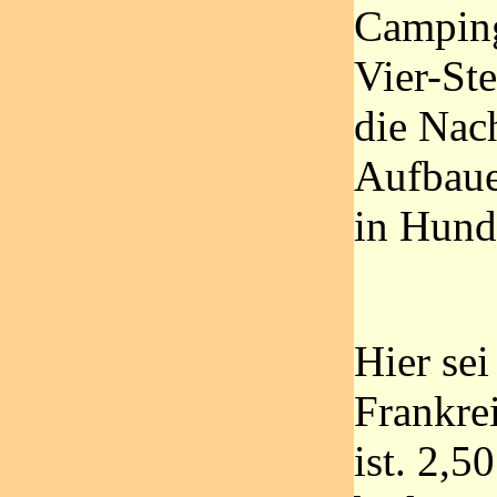
Campingp
Vier-St
die Nac
Aufbaue
in Hunde
Hier sei
Frankrei
ist. 2,5