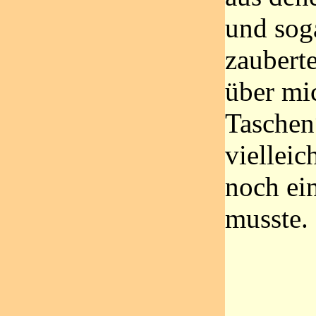
und sog
zaubert
über mi
Taschen“
vielleic
noch ei
musste.