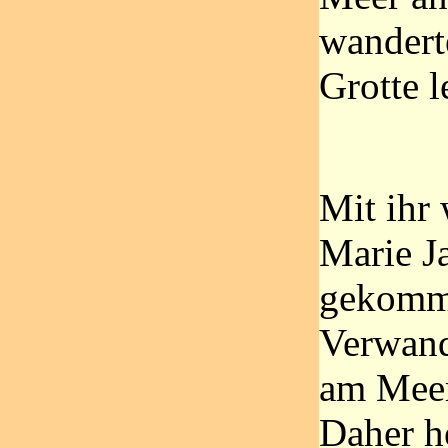
wanderte
Grotte l
Mit ihr
Marie J
gekomme
Verwand
am Meer
Daher he