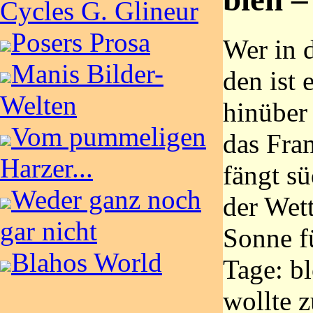
Cycles G. Glineur
Posers Prosa
Wer in d
Manis Bilder-
den ist 
Welten
hinüber
Vom pummeligen
das Fra
Harzer...
fängt s
Weder ganz noch
der Wett
gar nicht
Sonne f
Blahos World
Tage: bl
wollte 