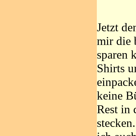
Jetzt de
mir die 
sparen 
Shirts 
einpack
keine B
Rest in 
stecken