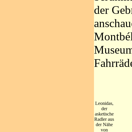
der Geb
anschau
Montbél
Museum 
Fahrräde
Leonidas,
der
asketische
Radler aus
der Nähe
von