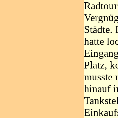
Radtour
Vergnüg
Städte.
hatte l
Eingang
Platz, k
musste 
hinauf i
Tankstel
Einkauf