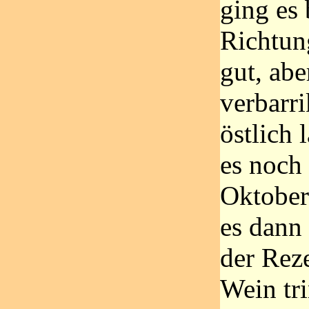
ging es
Richtun
gut, ab
verbarri
östlich 
es noch 
Oktober
es dann 
der Rez
Wein tr