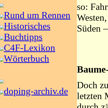
so: Fah
Rund um Rennen
Westen,
Historisches
Süden – 
Buchtipps
C4F-Lexikon
Wörterbuch
Baume-
Doch zu
doping-archiv.de
letzten
durch zä