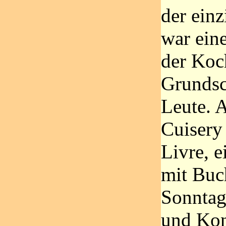
der einz
war eine
der Koc
Grundsc
Leute. 
Cuisery 
Livre, e
mit Buc
Sonntag
und Kon