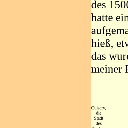
des 150
hatte ei
aufgema
hieß, et
das wur
meiner 
Cuisery,
die
Stadt
des