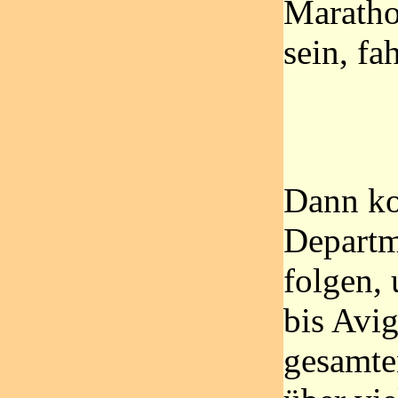
Maratho
sein, fa
Dann ko
Departm
folgen, 
bis Avi
gesamte