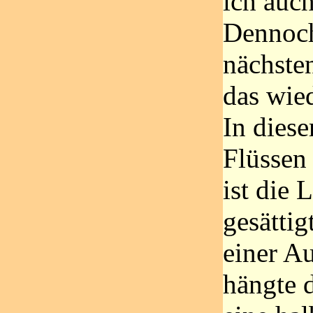
ich auch
Dennoch
nächste
das wied
In dies
Flüssen
ist die 
gesättig
einer A
hängte d