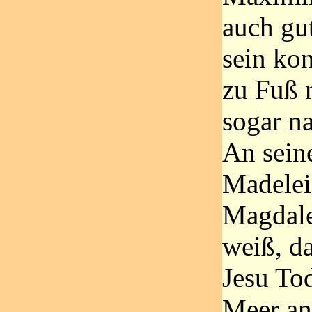
auch gu
sein ko
zu Fuß 
sogar na
An sein
Madelei
Magdale
weiß, da
Jesu To
Meer an