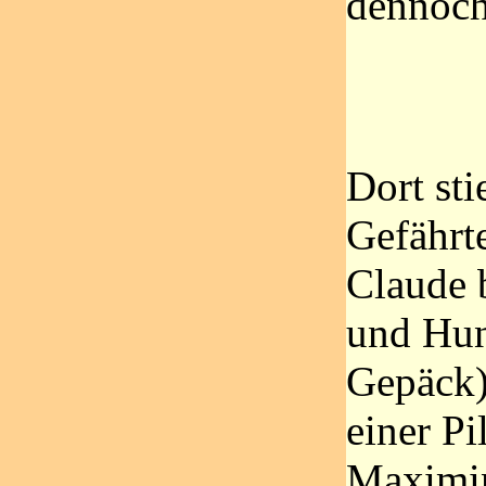
dennoch
Dort sti
Gefährte
Claude 
und Hun
Gepäck)
einer Pi
Maximin