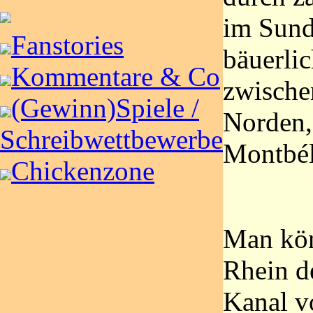
im Sundg
Fanstories
bäuerli
Kommentare & Co
zwische
(Gewinn)Spiele /
Norden,
Schreibwettbewerbe
Montbél
Chickenzone
Man kön
Rhein d
Kanal 