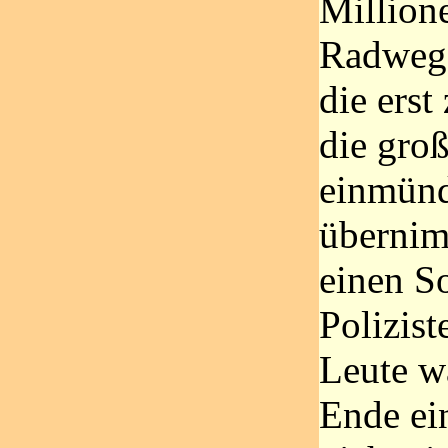
Millione
Radweg 
die erst
die gro
einmün
übernim
einen S
Polizist
Leute w
Ende ein