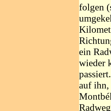
folgen (
umgekehr
Kilomet
Richtun
ein Rad
wieder 
passiert
auf ihn,
Montbél
Radweg