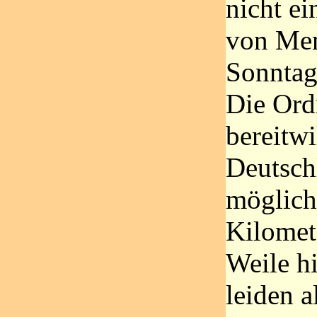
nicht e
von Men
Sonntag
Die Ord
bereitwi
Deutsch
möglich
Kilomete
Weile hi
leiden a