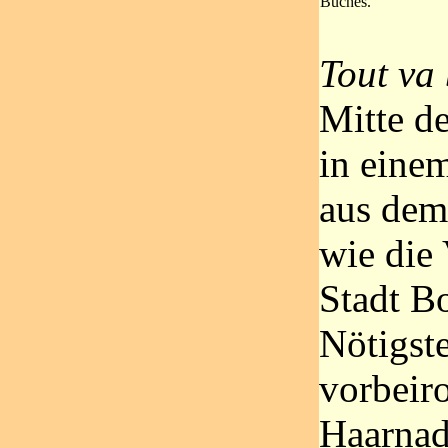
Buches.
Tout va
Mitte de
in eine
aus dem
wie die 
Stadt B
Nötigst
vorbeir
Haarnad