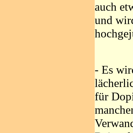
auch et
und wi
hochgej
- Es wir
lächerl
für Dop
manchen
Verwand