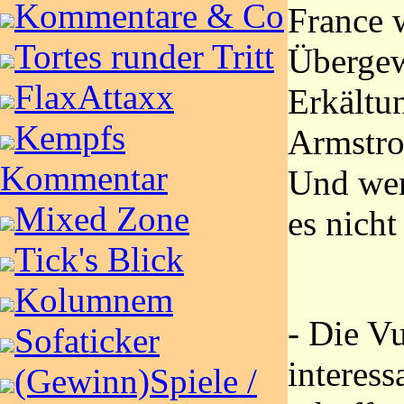
Kommentare & Co
France 
Tortes runder Tritt
Übergew
FlaxAttaxx
Erkältu
Kempfs
Armstro
Kommentar
Und wen
Mixed Zone
es nicht
Tick's Blick
Kolumnem
- Die Vu
Sofaticker
interess
(Gewinn)Spiele /