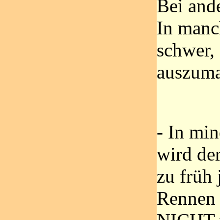
Bei ande
In manc
schwer,
auszuma
- In mi
wird der
zu früh
Rennen 