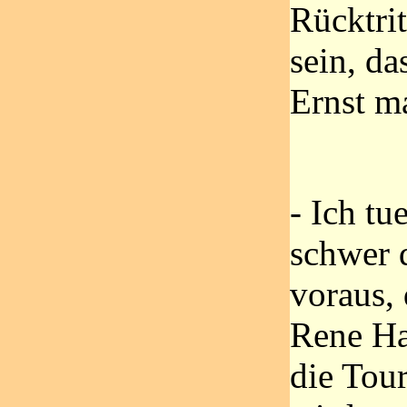
Rücktri
sein, da
Ernst m
- Ich tu
schwer d
voraus, 
Rene Ha
die Tour