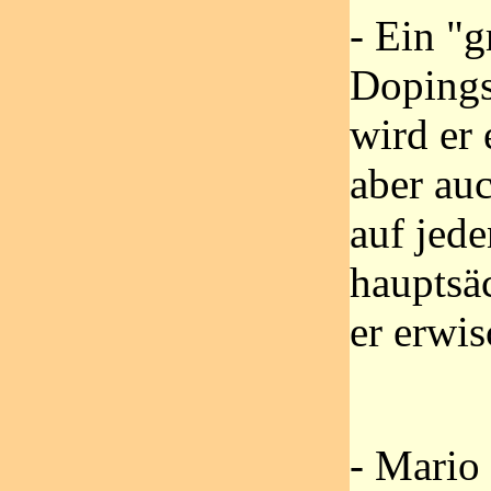
- Ein "
Dopings 
wird er 
aber auc
auf jede
hauptsäc
er erwis
- Mario 