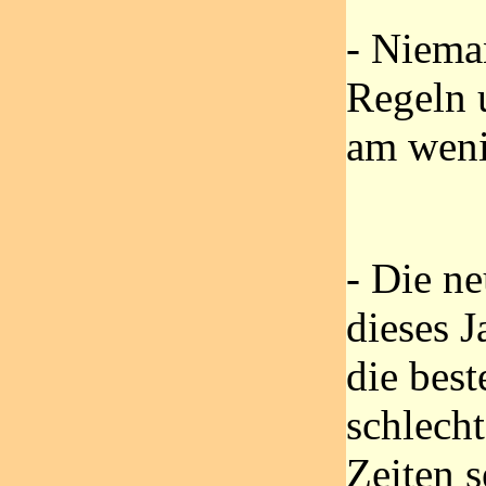
- Niema
Regeln 
am weni
- Die n
dieses 
die best
schlecht
Zeiten s