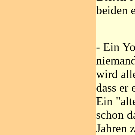
beiden 
- Ein Y
niemand 
wird all
dass er
Ein "alt
schon da
Jahren z