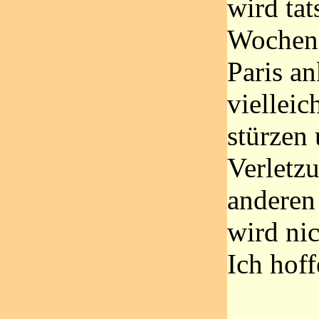
wird tat
Wochen 
Paris a
vielleic
stürzen 
Verletz
anderen 
wird ni
Ich hoff