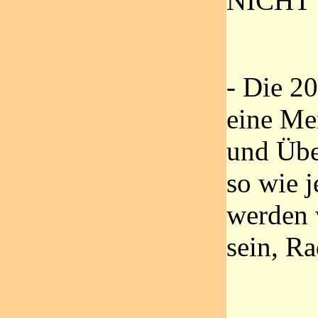
NICHT w
- Die 2
eine Me
und Übe
so wie j
werden 
sein, Ra