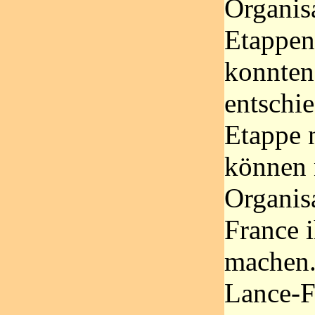
Organis
Etappen
konnten
entschi
Etappe 
können 
Organis
France i
machen. 
Lance-F