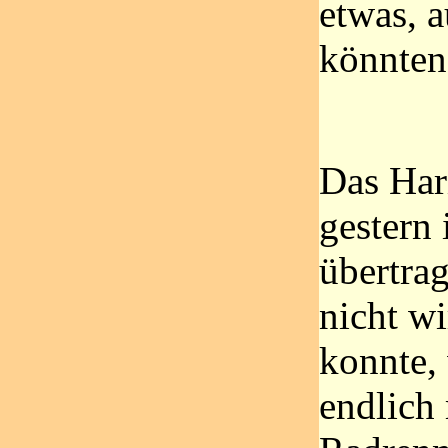
etwas, a
könnten.
Das Har
gestern
übertra
nicht wi
konnte, 
endlich 