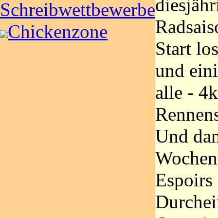
diesjähr
Schreibwettbewerbe
Radsais
Chickenzone
Start lo
und eini
alle - 
Rennens
Und dan
Wochene
Espoirs 
Durchei