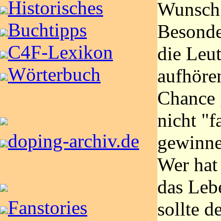
Historisches
Wunsch
Buchtipps
Besonde
C4F-Lexikon
die Leut
Wörterbuch
aufhöre
Chance 
nicht "f
doping-archiv.de
gewinne
Wer hat
das Lebe
Fanstories
sollte d