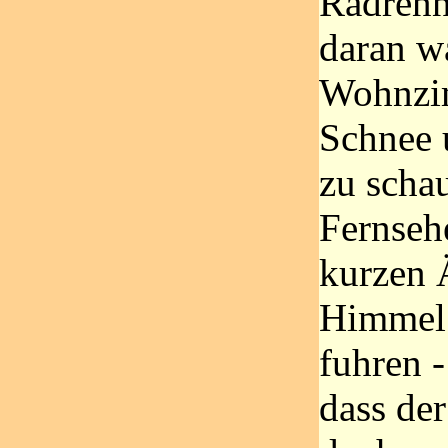
Radrenn
daran w
Wohnzim
Schnee 
zu scha
Fernseh
kurzen 
Himmel 
fuhren -
dass der