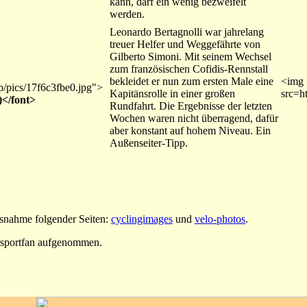
kann, darf ein wenig bezweifelt
werden.
Leonardo Bertagnolli war jahrelang
treuer Helfer und Weggefährte von
Gilberto Simoni. Mit seinem Wechsel
zum französischen Cofidis-Rennstall
bekleidet er nun zum ersten Male eine
<img
mp/pics/17f6c3fbe0.jpg">
Kapitänsrolle in einer großen
src=h
)</font>
Rundfahrt. Die Ergebnisse der letzten
Wochen waren nicht überragend, dafür
aber konstant auf hohem Niveau. Ein
Außenseiter-Tipp.
usnahme folgender Seiten:
cyclingimages
und
velo-photos
.
dsportfan aufgenommen.