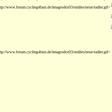
ttp://www.forum.cycling4fans.de/imagesdez03/smilies/neue/radler.gif>
ttp://www.forum.cycling4fans.de/imagesdez03/smilies/neue/radler.gif>