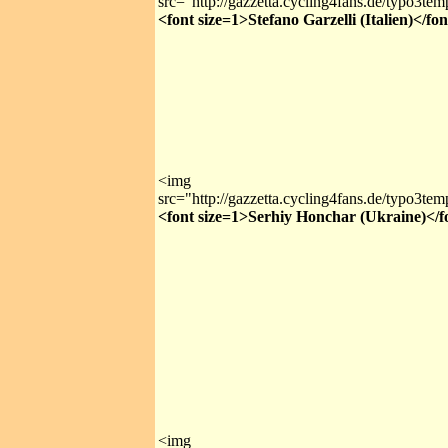
src="http://gazzetta.cycling4fans.de/typo3te
<font size=1>Stefano Garzelli (Italien)</fo
<img
src="http://gazzetta.cycling4fans.de/typo3te
<font size=1>Serhiy Honchar (Ukraine)</f
<img