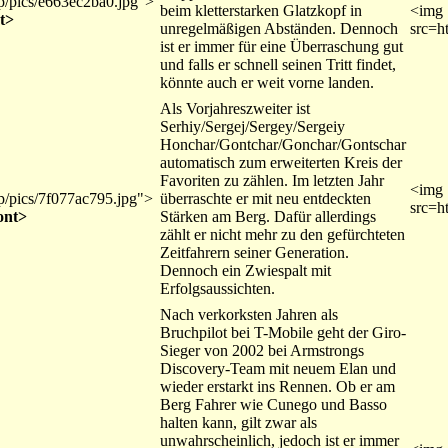
mp/pics/e663ec2ba0.jpg">
beim kletterstarken Glatzkopf in
<img
nt>
unregelmäßigen Abständen. Dennoch
src=h
ist er immer für eine Überraschung gut
und falls er schnell seinen Tritt findet,
könnte auch er weit vorne landen.
Als Vorjahreszweiter ist
Serhiy/Sergej/Sergey/Sergeiy
Honchar/Gontchar/Gonchar/Gontschar
automatisch zum erweiterten Kreis der
Favoriten zu zählen. Im letzten Jahr
<img
mp/pics/7f077ac795.jpg">
überraschte er mit neu entdeckten
src=h
ont>
Stärken am Berg. Dafür allerdings
zählt er nicht mehr zu den gefürchteten
Zeitfahrern seiner Generation.
Dennoch ein Zwiespalt mit
Erfolgsaussichten.
Nach verkorksten Jahren als
Bruchpilot bei T-Mobile geht der Giro-
Sieger von 2002 bei Armstrongs
Discovery-Team mit neuem Elan und
wieder erstarkt ins Rennen. Ob er am
Berg Fahrer wie Cunego und Basso
halten kann, gilt zwar als
unwahrscheinlich, jedoch ist er immer