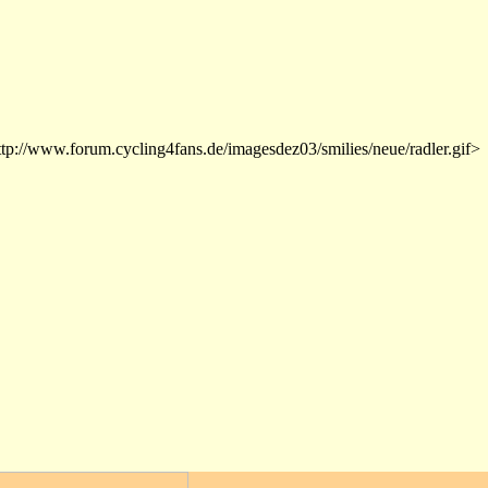
ttp://www.forum.cycling4fans.de/imagesdez03/smilies/neue/radler.gif>