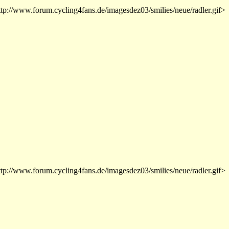
ttp://www.forum.cycling4fans.de/imagesdez03/smilies/neue/radler.gif>
ttp://www.forum.cycling4fans.de/imagesdez03/smilies/neue/radler.gif>