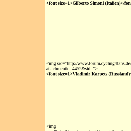
<font size=1>Gilberto Simoni (Italien)</fon
<img src="http://www.forum.cycling4fans.de
attachmentid=4455&sid=">
<font size=1>Vladimir Karpets (Russland)
<img