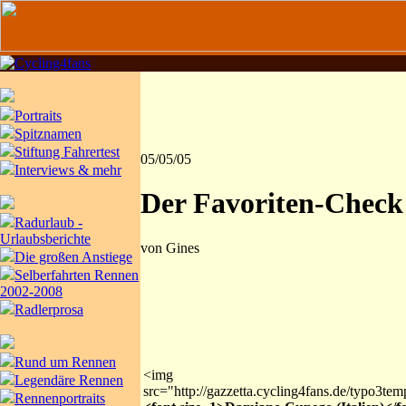
Portraits
Spitznamen
Stiftung Fahrertest
05/05/05
Interviews & mehr
Der Favoriten-Check
Radurlaub -
Urlaubsberichte
von Gines
Die großen Anstiege
Selberfahrten Rennen
2002-2008
Radlerprosa
Rund um Rennen
<img
Legendäre Rennen
src="http://gazzetta.cycling4fans.de/typo3te
Rennenportraits