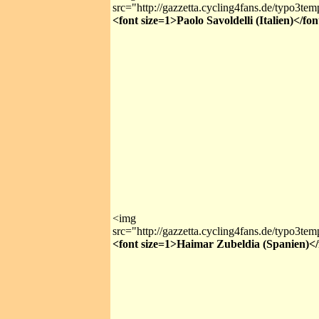
src="http://gazzetta.cycling4fans.de/typo3te
<font size=1>Paolo Savoldelli (Italien)</fon
<img
src="http://gazzetta.cycling4fans.de/typo3te
<font size=1>Haimar Zubeldia (Spanien)</