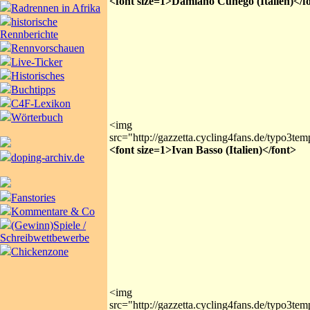
<font size=1>Damiano Cunego (Italien)</f
Radrennen in Afrika
historische
Rennberichte
Rennvorschauen
Live-Ticker
Historisches
Buchtipps
C4F-Lexikon
Wörterbuch
<img
src="http://gazzetta.cycling4fans.de/typo3te
<font size=1>Ivan Basso (Italien)</font>
doping-archiv.de
Fanstories
Kommentare & Co
(Gewinn)Spiele /
Schreibwettbewerbe
Chickenzone
<img
src="http://gazzetta.cycling4fans.de/typo3te