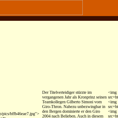
Der Titelverteidiger stürzte im
<img
vergangenen Jahr als Kronprinz seinen
src=h
Teamkollegen Gilberto Simoni vom
<img
Giro-Thron. Nahezu unbezwingbar in
src=h
den Bergen dominierte er den Giro
<img
mp/pics/bffb46eae7.jpg">
2004 nach Belieben. Auch in diesem
src=h