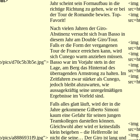
ont>
Jahr scheint sein Formaufbau in die
<img
richtige Richtung zu gehen, wie er bei
src=h
der Tour de Romandie bewies. Top-
<img
Favorit!
src=h
Nach vielen Jahren der Giro-
Abstinenz versucht sich Ivan Basso in
diesem Jahr am Double Giro/Tour.
<img
Falls er die Form der vergangenen
src=h
Tour de France erreichen kann, wird
<img
sich Cunego warm anziehen müssen.
src=h
mp/pics/d70c5b3b5e.jpg">
Basso war im Vorjahr stets in der
<img
Lage, am Berg das Hinterrad des
src=h
überragenden Armstrong zu halten. Im
<img
Zeitfahren zwar stärker als Cunego,
src=h
jedoch bleibt abzuwarten, wie
aussagekräftig seine unregelmäßigen
Ergebnisse im Vorfeld sind.
Falls alles glatt läuft, wird der in die
Jahre gekommene Gilberto Simoni
kaum eine Gefahr für seinen jungen
Teamkollegen darstellen können.
<img
Gleichwohl aber wird er keinesfalls
src=h
klein beigeben – die Helferrolle ist
<img
mp/pics/a8886931f9.jpg">
nicht die seine… Der Giro ist lang und