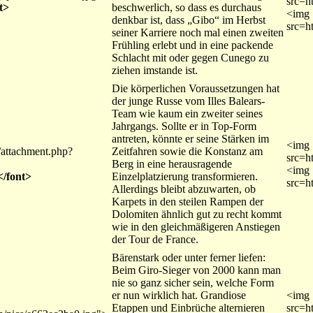
src=h
t>
beschwerlich, so dass es durchaus
<img
denkbar ist, dass „Gibo“ im Herbst
src=h
seiner Karriere noch mal einen zweiten
Frühling erlebt und in eine packende
Schlacht mit oder gegen Cunego zu
ziehen imstande ist.
Die körperlichen Voraussetzungen hat
der junge Russe vom Illes Balears-
Team wie kaum ein zweiter seines
Jahrgangs. Sollte er in Top-Form
antreten, könnte er seine Stärken im
<img
/attachment.php?
Zeitfahren sowie die Konstanz am
src=h
Berg in eine herausragende
<img
</font>
Einzelplatzierung transformieren.
src=h
Allerdings bleibt abzuwarten, ob
Karpets in den steilen Rampen der
Dolomiten ähnlich gut zu recht kommt
wie in den gleichmäßigeren Anstiegen
der Tour de France.
Bärenstark oder unter ferner liefen:
Beim Giro-Sieger von 2000 kann man
nie so ganz sicher sein, welche Form
er nun wirklich hat. Grandiose
<img
Etappen und Einbrüche alternieren
src=h