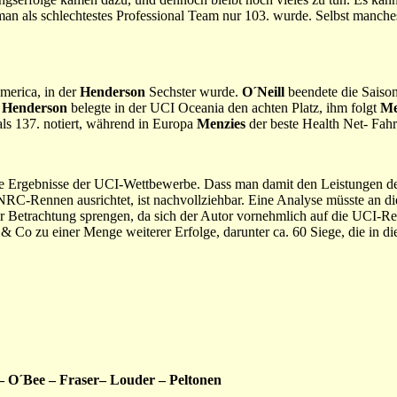
n als schlechtestes Professional Team nur 103. wurde. Selbst manche
America, in der
Henderson
Sechster wurde.
O´Neill
beendete die Saison
.
Henderson
belegte in der UCI Oceania den achten Platz, ihm folgt
Men
ls 137. notiert, während in Europa
Menzies
der beste Health Net- Fahr
die Ergebnisse der UCI-Wettbewerbe. Dass man damit den Leistungen de
NRC-Rennen ausrichtet, ist nachvollziehbar. Eine Analyse müsste an die
r Betrachtung sprengen, da sich der Autor vornehmlich auf die UCI-R
& Co zu einer Menge weiterer Erfolge, darunter ca. 60 Siege, die in die
– O´Bee – Fraser– Louder – Peltonen