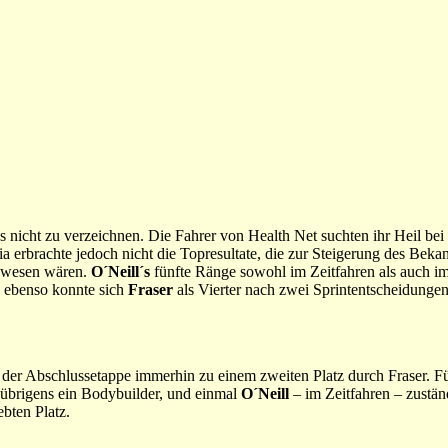
 nicht zu verzeichnen. Die Fahrer von Health Net suchten ihr Heil be
 erbrachte jedoch nicht die Topresultate, die zur Steigerung des Beka
gewesen wären.
O´Neill´s
fünfte Ränge sowohl im Zeitfahren als auch 
, ebenso konnte sich
Fraser
als Vierter nach zwei Sprintentscheidunge
 der Abschlussetappe immerhin zu einem zweiten Platz durch Fraser. Fü
 übrigens ein Bodybuilder, und einmal
O´Neill
– im Zeitfahren – zuständ
bten Platz.