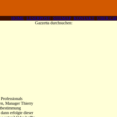
HOME
|
LESERPOST
|
SITEMAP
|
KONTAKT
|
ÜBER C4F
Gazzetta durchsuchen:
 Professionals
en, Manager Thierry
ortbestimmung
dann erfolgte dieser