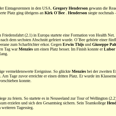
 der Eintagesrennen in den USA.
Gregory Henderson
gewann die Readi
ierte Platz ging übrigens an
Kirk O´Bee
.
Henderson
siegte nochmals 
en Friedensfahrt (2.1) in Europa startete eine Formation von Health Net
r nach dem sechsten Abschnitt gefeiert wurde. O´Bee gehörte einer fün
eerane zum Scharfrichter erkor. Gegen
Erwin Thijs
und
Giuseppe Pa
ten Tag war
Menzies
um einen Platz besser. Im Finish konnte er
Lubor 
Rang.
nige vermeldenswerte Ereignisse. So glückte
Menzies
bei der zweiten Et
e. Am Tage zuvor erreichte er einen dritten Platz. Er wurde im Klassem
vorschieben konnte.
e zu feiern. So startete es in Neuseeland zur Tour of Wellington (2.2
kum erzielen und sich den Gesamtsieg sichern. Sein Teamkollege
Hend
 weiteren Tagessieg.