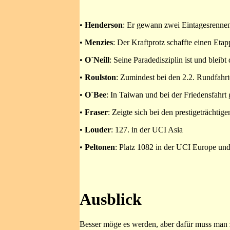
•
Henderson
: Er gewann zwei Eintagesrennen 
•
Menzies
: Der Kraftprotz schaffte einen Etap
•
O´Neill
: Seine Paradedisziplin ist und bleib
•
Roulston
: Zumindest bei den 2.2. Rundfahrt
•
O´Bee
: In Taiwan und bei der Friedensfahrt 
•
Fraser
: Zeigte sich bei den prestigeträchtig
•
Louder
: 127. in der UCI Asia
•
Peltonen
: Platz 1082 in der UCI Europe und
Ausblick
Besser möge es werden, aber dafür muss man 