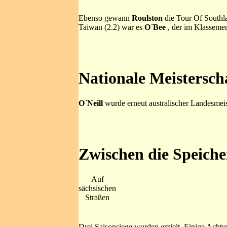
Ebenso gewann
Roulston
die Tour Of Southl
Taiwan (2.2) war es
O´Bee
, der im Klassemen
Nationale Meistersch
O´Neill
wurde erneut australischer Landesmeis
Zwischen die Speiche
Auf
sächsischen
Straßen
Drei Saisonsiege wurden erzielt. Einige Acht