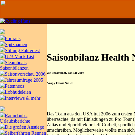
Portraits
Spitznamen
Stiftung Fahrertest
Saisonbilanz Health 
U23 Mock List
Steamboats
Saisonbilanzen
von Steamboat, Januar 2007
Saisonvorschau 2006
Jahresumfrage 2005
&copy Fotos: Niniel
Patenneos
Lobhudeleien
Interviews & mehr
Das Team aus den USA trat 2006 zum ersten Ma
Radurlaub -
überraschte, da mit Einladungen zu Pro Tour
Urlaubsberichte
Attias und Sportdirektor Jeff Corbett, sportli
Die großen Anstiege
umschreiben. Möglicherweise wollte man sich
Selberfahrten Rennen