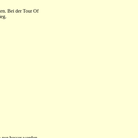
ten. Bei der Tour Of
ieg.
n nur besser werden,