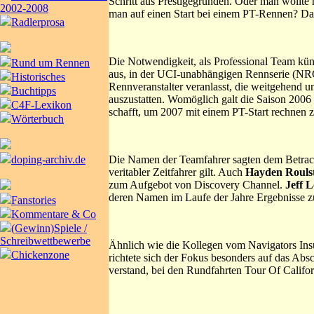
Schritt aus Prestigegründen. Oder man wollte
2002-2008
man auf einen Start bei einem PT-Rennen? Da
Radlerprosa
Die Notwendigkeit, als Professional Team künft
Rund um Rennen
aus, in der UCI-unabhängigen Rennserie (NRC)
Historisches
Rennveranstalter veranlasst, die weitgehend
Buchtipps
auszustatten. Womöglich galt die Saison 2006
C4F-Lexikon
schafft, um 2007 mit einem PT-Start rechnen z
Wörterbuch
Die Namen der Teamfahrer sagten dem Betrach
doping-archiv.de
veritabler Zeitfahrer gilt. Auch
Hayden Rouls
zum Aufgebot von Discovery Channel.
Jeff 
deren Namen im Laufe der Jahre Ergebnisse zu
Fanstories
Kommentare & Co
(Gewinn)Spiele /
Schreibwettbewerbe
Ähnlich wie die Kollegen vom Navigators In
Chickenzone
richtete sich der Fokus besonders auf das Abs
verstand, bei den Rundfahrten Tour Of Califo