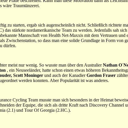
 neue Pfade beschreiten. Kann man diese Motivation dann als Leichtsin
s wäre Traumtänzerei.
ig zu starten, ergab sich augenscheinlich nicht. Schließlich richtete m
 das stärkste nordamerikanische Team zu werden. Jedenfalls sah sich 
 unbekannte Mannschaft von Health Net-Maxxis mit dem Vertrauen und 
 als Zwischenstation, so dass man eine solide Grundlage in Form von g
u dürfen.
ter meist nur wenig. So wusste man über den Australier
Nathan O´Nei
ton
, ein Neuseeländer, hatte schon einen etwas höheren Bekanntheitsgr
Louder, Scott Moninger
und auch der Kanadier
Gordon Fraser
zählte
geordnet werden konnten. Aber Popularität ist was anderes.
surance Cycling Team musste man sich besonders in der Heimat bewei
chneiden der Equipe, die sich als dritte Kraft nach Discovery Channel 
rnia (2.1) und Tour Of Georgia (2.HC.).