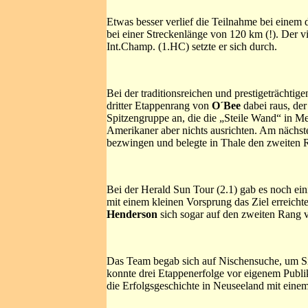
Etwas besser verlief die Teilnahme bei einem
bei einer Streckenlänge von 120 km (!). Der v
Int.Champ. (1.HC) setzte er sich durch.
Bei der traditionsreichen und prestigeträchtig
dritter Etappenrang von
O´Bee
dabei raus, de
Spitzengruppe an, die die „Steile Wand“ in M
Amerikaner aber nichts ausrichten. Am nächs
bezwingen und belegte in Thale den zweiten 
Bei der Herald Sun Tour (2.1) gab es noch ei
mit einem kleinen Vorsprung das Ziel erreicht
Henderson
sich sogar auf den zweiten Rang 
Das Team begab sich auf Nischensuche, um Sieg
konnte drei Etappenerfolge vor eigenem Publi
die Erfolgsgeschichte in Neuseeland mit einem