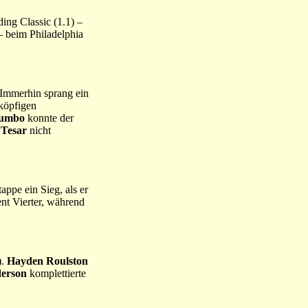
ng Classic (1.1) –
– beim Philadelphia
. Immerhin sprang ein
fköpfigen
lumbo
konnte der
Tesar
nicht
appe ein Sieg, als er
ent Vierter, während
).
Hayden Roulston
erson
komplettierte