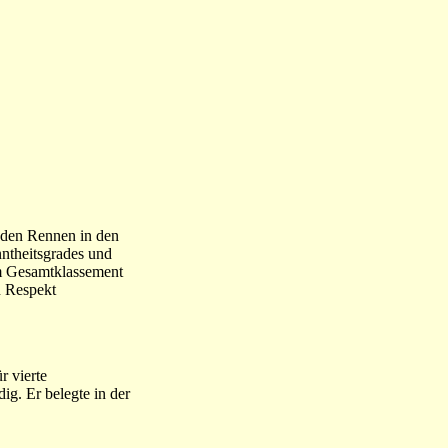
i den Rennen in den
nntheitsgrades und
im Gesamtklassement
n Respekt
r vierte
ig. Er belegte in der