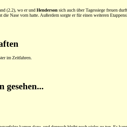
and (2.2), wo er und
Henderson
sich auch über Tagessiege freuen durf
t die Nase vorn hatte. Außerdem sorgte er für einen weiteren Etappens
aften
ter im Zeitfahren.
n gesehen...
ungserfolge kamen dazu, und dennoch bleibt noch vieles zu tun. Es kan