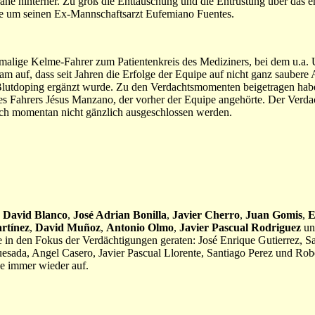
äne hinterher. Zu groß die Enttäuschung und die Entrüstung über das
re um seinen Ex-Mannschaftsarzt Eufemiano Fuentes.
emalige Kelme-Fahrer zum Patientenkreis des Mediziners, bei dem u.a
 auf, dass seit Jahren die Erfolge der Equipe auf nicht ganz saubere A
lutdoping ergänzt wurde. Zu den Verdachtsmomenten beigetragen hab
 Fahrers Jésus Manzano, der vorher der Equipe angehörte. Der Verda
ch momentan nicht gänzlich ausgeschlossen werden.
,
David Blanco
,
José Adrian Bonilla
,
Javier Cherro
,
Juan Gomis
,
E
rtínez
,
David Muñoz
,
Antonio Olmo
,
Javier Pascual Rodriguez
u
in den Fokus der Verdächtigungen geraten: José Enrique Gutierrez, Sa
uesada, Angel Casero, Javier Pascual Llorente, Santiago Perez und Rob
e immer wieder auf.