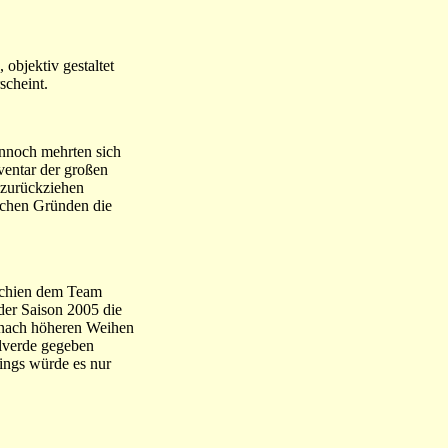
 objektiv gestaltet
scheint.
ennoch mehrten sich
ventar der großen
 zurückziehen
ichen Gründen die
 schien dem Team
der Saison 2005 die
m nach höheren Weihen
alverde gegeben
dings würde es nur