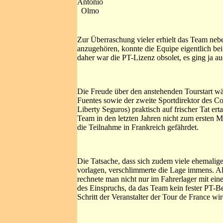
Antonio
Olmo
Zur Überraschung vieler erhielt das Team neb
anzugehören, konnte die Equipe eigentlich bei
daher war die PT-Lizenz obsolet, es ging ja a
Die Freude über den anstehenden Tourstart wä
Fuentes sowie der zweite Sportdirektor des
Liberty Seguros) praktisch auf frischer Tat er
Team in den letzten Jahren nicht zum ersten M
die Teilnahme in Frankreich gefährdet.
Die Tatsache, dass sich zudem viele ehemali
vorlagen, verschlimmerte die Lage immens. Als 
rechnete man nicht nur im Fahrerlager mit ein
des Einspruchs, da das Team kein fester PT-Be
Schritt der Veranstalter der Tour de France w