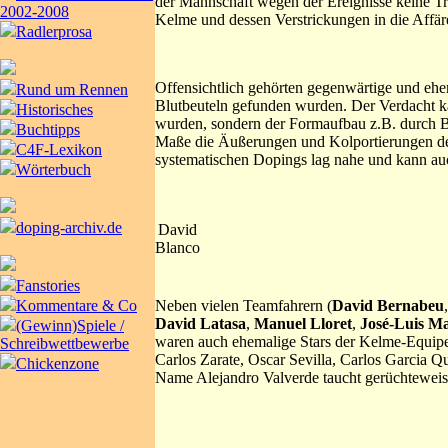
der Mannschaft wegen der Ereignisse keine Tr
2002-2008
Kelme und dessen Verstrickungen in die Affä
Radlerprosa
Offensichtlich gehörten gegenwärtige und eh
Rund um Rennen
Blutbeuteln gefunden wurden. Der Verdacht kam
Historisches
wurden, sondern der Formaufbau z.B. durch B
Buchtipps
Maße die Äußerungen und Kolportierungen des
C4F-Lexikon
systematischen Dopings lag nahe und kann au
Wörterbuch
doping-archiv.de
David
Blanco
Fanstories
Neben vielen Teamfahrern (
David Bernabeu
Kommentare & Co
David Latasa
,
Manuel Lloret
,
José-Luis Ma
(Gewinn)Spiele /
waren auch ehemalige Stars der Kelme-Equipe 
Schreibwettbewerbe
Carlos Zarate, Oscar Sevilla, Carlos Garcia Q
Chickenzone
Name Alejandro Valverde taucht gerüchteweis