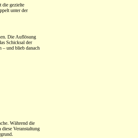
 die gezielte
pelt unter der
len. Die Auflösung
as Schicksal der
n – und blieb danach
sache. Während die
 diese Veranstaltung
rgrund.