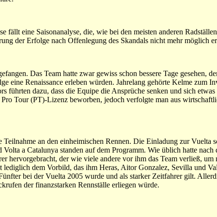
e fällt eine Saisonanalyse, die, wie bei den meisten anderen Radställen,
izierung der Erfolge nach Offenlegung des Skandals nicht mehr möglich er
ngefangen. Das Team hatte zwar gewiss schon bessere Tage gesehen, d
lge eine Renaissance erleben würden. Jahrelang gehörte Kelme zum In
rs führten dazu, dass die Equipe die Ansprüche senken und sich etwas
 Pro Tour (PT)-Lizenz beworben, jedoch verfolgte man aus wirtschaftl
ie Teilnahme an den einheimischen Rennen. Die Einladung zur Vuelta
 Volta a Catalunya standen auf dem Programm. Wie üblich hatte nach 
er hervorgebracht, der wie viele andere vor ihm das Team verließ, u
t lediglich dem Vorbild, das ihm Heras, Aitor Gonzalez, Sevilla und V
 Fünfter bei der Vuelta 2005 wurde und als starker Zeitfahrer gilt. Aller
ckrufen der finanzstarken Rennställe erliegen würde.