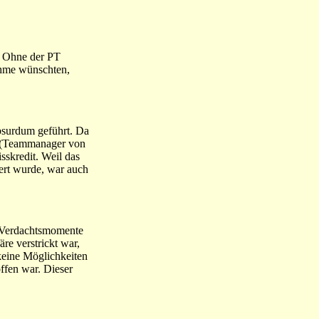
. Ohne der PT
nahme wünschten,
absurdum geführt. Da
z (Teammanager von
sskredit. Weil das
iert wurde, war auch
e Verdachtsmomente
re verstrickt war,
keine Möglichkeiten
ffen war. Dieser