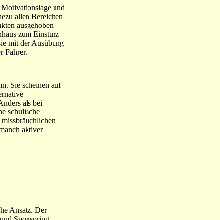
e Motivationslage und
hezu allen Bereichen
rukten ausgehoben
enhaus zum Einsturz
sie mit der Ausübung
r Fahrer.
in. Sie scheinen auf
ernative
Anders als bei
ne schulische
n missbräuchlichen
 manch aktiver
che Ansatz. Der
n und Sponsoring