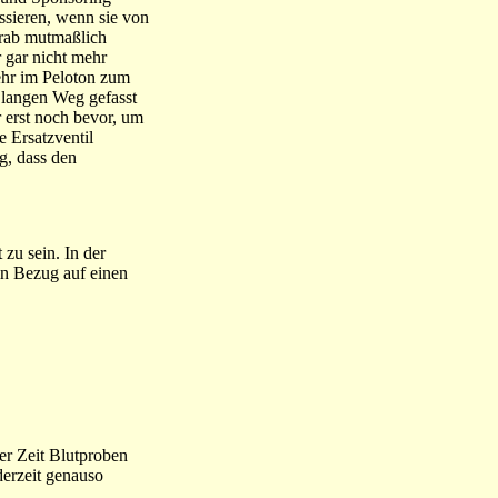
ressieren, wenn sie von
orab mutmaßlich
 gar nicht mehr
ehr im Peloton zum
n langen Weg gefasst
 erst noch bevor, um
e Ersatzventil
g, dass den
zu sein. In der
 in Bezug auf einen
er Zeit Blutproben
derzeit genauso