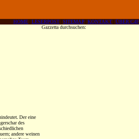
HOME
|
LESERPOST
|
SITEMAP
|
KONTAKT
|
ÜBER C4F
Gazzetta durchsuchen:
indeutet. Der eine
ngerschar des
schiedlichen
auern; andere weinen