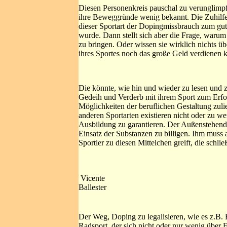
Diesen Personenkreis pauschal zu verunglimpf
ihre Beweggründe wenig bekannt. Die Zuhilfe
dieser Sportart der Dopingmissbrauch zum gut
wurde. Dann stellt sich aber die Frage, waru
zu bringen. Oder wissen sie wirklich nichts ü
ihres Sportes noch das große Geld verdienen 
Die könnte, wie hin und wieder zu lesen und zu
Gedeih und Verderb mit ihrem Sport zum Erfolg
Möglichkeiten der beruflichen Gestaltung zulie
anderen Sportarten existieren nicht oder zu w
Ausbildung zu garantieren. Der Außenstehende
Einsatz der Substanzen zu billigen. Ihm muss
Sportler zu diesen Mittelchen greift, die schl
Vicente
Ballester
Der Weg, Doping zu legalisieren, wie es z.B. 
Radsport, der sich nicht oder nur wenig über 