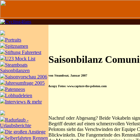
Portraits
Spitznamen
Stiftung Fahrertest
Saisonbilanz Comuni
U23 Mock List
Steamboats
Saisonbilanzen
von Steamboat, Januar 2007
Saisonvorschau 2006
Jahresumfrage 2005
&copy Fotos: www.capture-the-peloton.com
Patenneos
Lobhudeleien
Interviews & mehr
Nachruf oder Abgesang? Beide Vokabeln signa
Radurlaub -
Begriff deutet auf einen schmerzvollen Verlus
Urlaubsberichte
Pelotons sieht das Verschwinden der Equipe C
Die großen Anstiege
Blickwinkeln. Die Fangemeinde des Rennstalls
Selberfahrten Rennen