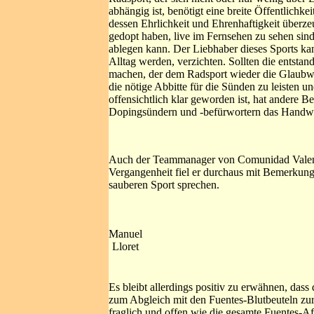
abhängig ist, benötigt eine breite Öffentlichkei
dessen Ehrlichkeit und Ehrenhaftigkeit überze
gedopt haben, live im Fernsehen zu sehen sin
ablegen kann. Der Liebhaber dieses Sports ka
Alltag werden, verzichten. Sollten die entsta
machen, der dem Radsport wieder die Glaubwü
die nötige Abbitte für die Sünden zu leisten 
offensichtlich klar geworden ist, hat andere 
Dopingsündern und -befürwortern das Handwe
Auch der Teammanager von Comunidad Valencian
Vergangenheit fiel er durchaus mit Bemerkunge
sauberen Sport sprechen.
Manuel
Lloret
Es bleibt allerdings positiv zu erwähnen, das
zum Abgleich mit den Fuentes-Blutbeuteln zur
fraglich und offen wie die gesamte Fuentes-Af