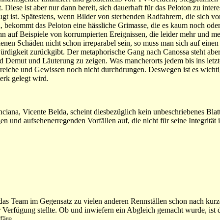
t. Diese ist aber nur dann bereit, sich dauerhaft für das Peloton zu inte
ugt ist. Spätestens, wenn Bilder von sterbenden Radfahrern, die sich v
d, bekommt das Peloton eine hässliche Grimasse, die es kaum noch oder
nn auf Beispiele von korrumpierten Ereignissen, die leider mehr und m
ndenen Schäden nicht schon irreparabel sein, so muss man sich auf eine
rdigkeit zurückgibt. Der metaphorische Gang nach Canossa steht aber
und Demut und Läuterung zu zeigen. Was mancherorts jedem bis ins letzt
Bereiche und Gewissen noch nicht durchdrungen. Deswegen ist es wichti
rk gelegt wird.
a, Vicente Belda, scheint diesbezüglich kein unbeschriebenes Blatt 
n und aufsehenerregenden Vorfällen auf, die nicht für seine Integrität
s das Team im Gegensatz zu vielen anderen Rennställen schon nach kurz
 Verfügung stellte. Ob und inwiefern ein Abgleich gemacht wurde, ist 
färe.