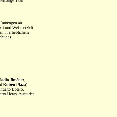
 ehemalige Team
. Unmengen an
rt und Weise erzielt
en in erheblichem
cht des
ladio Jiménez
,
nd
Rubén Plaza
)
ntiago Botero,
erto Heras. Auch der