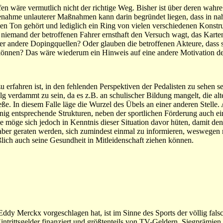
en wäre vermutlich nicht der richtige Weg. Bisher ist über deren wahr
nahme unlauterer Maßnahmen kann darin begründet liegen, dass in na
en Ton gehört und lediglich ein Ring von vielen verschiedenen Konst
m niemand der betroffenen Fahrer ernsthaft den Versuch wagt, das Kart
ber andere Dopingquellen? Oder glauben die betroffenen Akteure, dass 
können? Das wäre wiederum ein Hinweis auf eine andere Motivation de
 erfahren ist, in den fehlenden Perspektiven der Pedalisten zu sehen se
 verdammt zu sein, da es z.B. an schulischer Bildung mangelt, die alt
ße. In diesem Falle läge die Wurzel des Übels an einer anderen Stelle. 
enig entsprechende Strukturen, neben der sportlichen Förderung auch ei
 möge sich jedoch in Kenntnis dieser Situation davor hüten, damit de
 aber geraten werden, sich zumindest einmal zu informieren, weswegen
ießlich auch seine Gesundheit in Mitleidenschaft ziehen können.
Eddy Merckx vorgeschlagen hat, ist im Sinne des Sports der völlig fals
Eintrittsgelder finanziert und größtenteils von TV-Geldern, Siegprämie