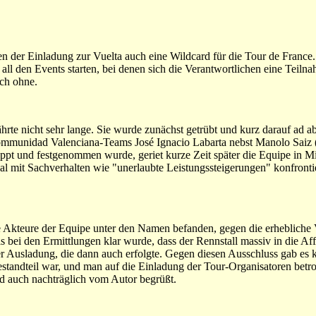
en der Einladung zur Vuelta auch eine Wildcard für die Tour de France
 all den Events starten, bei denen sich die Verantwortlichen eine Teil
uch ohne.
hrte nicht sehr lange. Sie wurde zunächst getrübt und kurz darauf ad 
 Communidad Valenciana-Teams José Ignacio Labarta nebst Manolo Sai
tappt und festgenommen wurde, geriet kurze Zeit später die Equipe in Mi
al mit Sachverhalten wie "unerlaubte Leistungssteigerungen" konfront
ge Akteure der Equipe unter den Namen befanden, gegen die erheblich
bei den Ermittlungen klar wurde, dass der Rennstall massiv in die Affä
er Ausladung, die dann auch erfolgte. Gegen diesen Ausschluss gab es 
standteil war, und man auf die Einladung der Tour-Organisatoren betro
ird auch nachträglich vom Autor begrüßt.