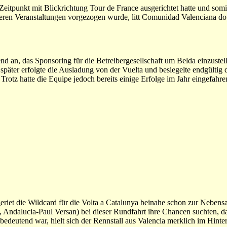
Zeitpunkt mit Blickrichtung Tour de France ausgerichtet hatte und somit
eren Veranstaltungen vorgezogen wurde, litt Comunidad Valenciana dop
d an, das Sponsoring für die Betreibergesellschaft um Belda einzustel
ter erfolgte die Ausladung von der Vuelta und besiegelte endgültig d
otz hatte die Equipe jedoch bereits einige Erfolge im Jahr eingefahre
riet die Wildcard für die Volta a Catalunya beinahe schon zur Neben
 Andalucia-Paul Versan) bei dieser Rundfahrt ihre Chancen suchten, da
bedeutend war, hielt sich der Rennstall aus Valencia merklich im Hinte