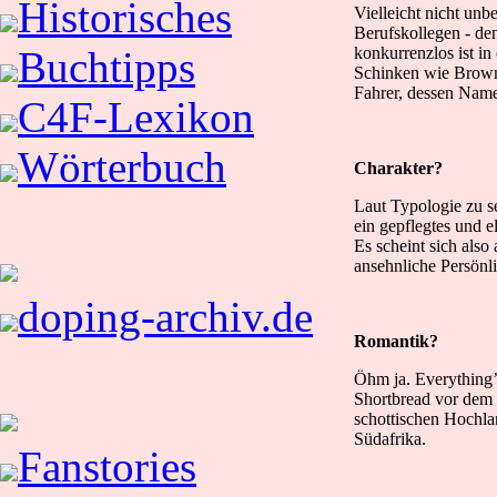
Historisches
Vielleicht nicht unb
Berufskollegen - de
konkurrenzlos ist in
Buchtipps
Schinken wie Brownie
Fahrer, dessen Name 
C4F-Lexikon
Wörterbuch
Charakter?
Laut Typologie zu s
ein gepflegtes und e
Es scheint sich also
ansehnliche Persönl
doping-archiv.de
Romantik?
Öhm ja. Everything’
Shortbread vor dem
schottischen Hochla
Südafrika.
Fanstories