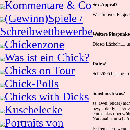
Kommentare & Co
Sex-Appeal?
Was für eine Frage: 
(Gewinn)Spiele /
Schreibwettbewerbe
Weitere Pluspunkt
Chickenzone
Dieses Lächeln.... u
Was ist ein Chick?
Dates?
Chicks on Tour
Seit 2005 bislang in 
Chick-Polls
Chicks with Dicks
Sonst noch was?
Ja, zwei (leider) ni
Kuschelecke
hey, nobody is perfe
einmal das ungewöhn
Nationalmannschaft
Portraits von
Er freut sich, wenn