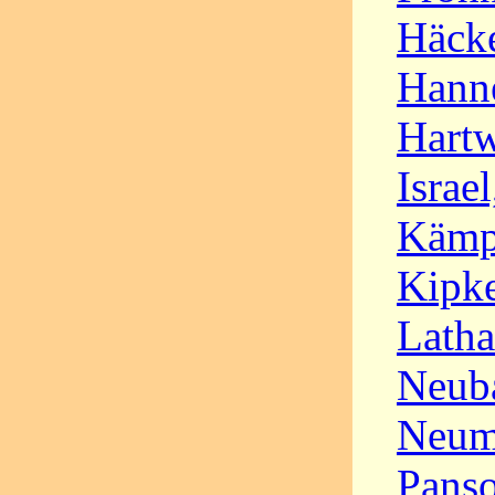
Häcke
Hanne
Hartw
Israel
Kämp
Kipke
Lath
Neuba
Neum
Panso