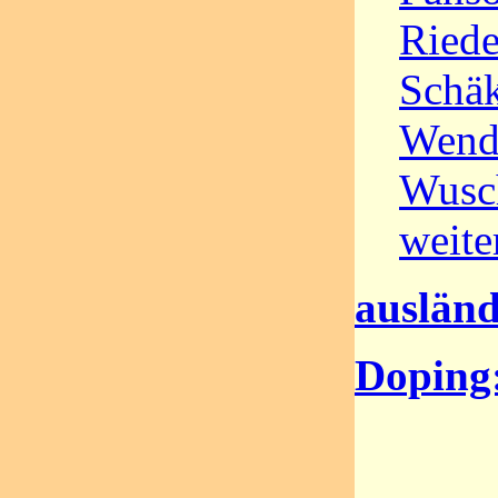
Riede
Schäk
Wendl
Wusc
weit
ausländ
Doping: