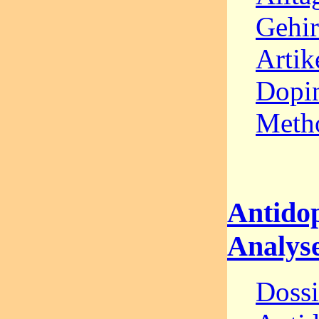
Gehir
Artik
Dopin
Meth
Antidop
Analys
Dossi