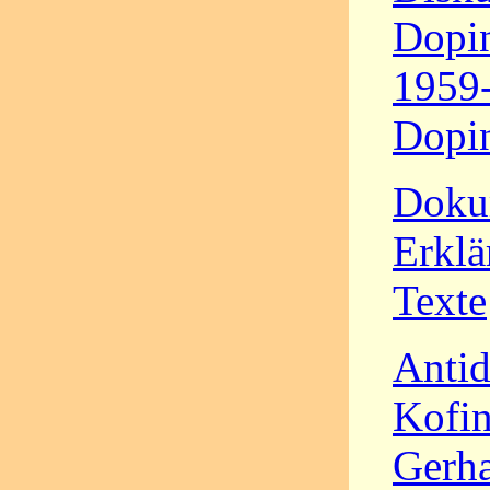
Dopin
1959-
Dopi
Doku
Erklä
Texte
Antid
Kofin
Gerha