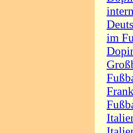
inter
Deut
im F
Dopi
Großb
Fußba
Frank
Fußba
Itali
Itali