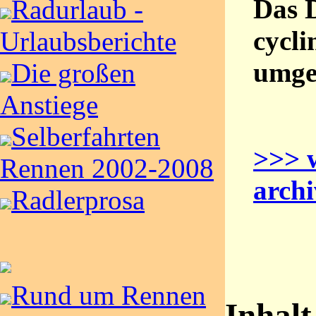
Das 
Radurlaub -
cycli
Urlaubsberichte
umge
Die großen
Anstiege
Selberfahrten
>>> 
Rennen 2002-2008
archi
Radlerprosa
Rund um Rennen
Inhalt