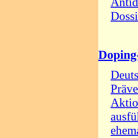
Anti
Dossi
Doping
Deut
Präve
Akti
ausfü
ehema