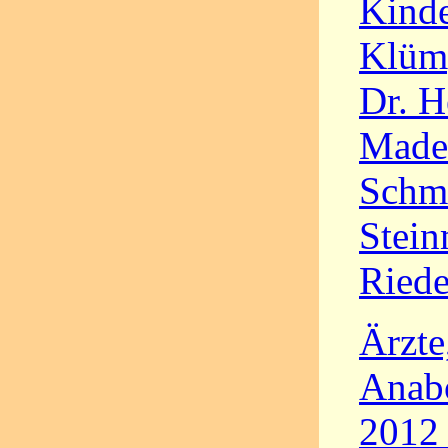
Kinde
Klümp
Dr. H
Mader
Schmi
Stein
Riede
Ärzte
Anabo
2012 