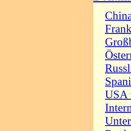
Chin
Frank
Großb
Öster
Russ
Span
USA 
Inter
Unter