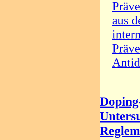
Präve
aus d
inter
Präve
Antid
Doping
Unters
Regleme