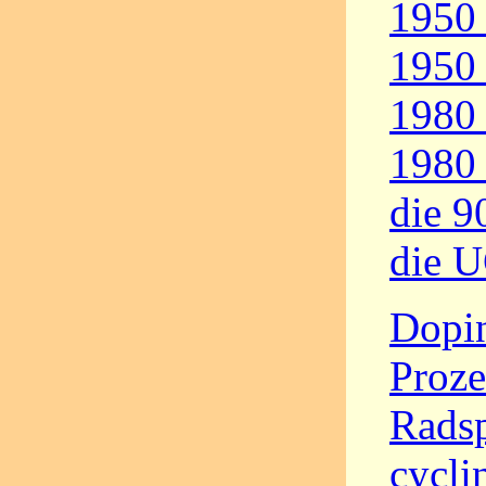
1950 
1950 
1980 
1980 
die 9
die 
Dopin
Proze
Radsp
cycli