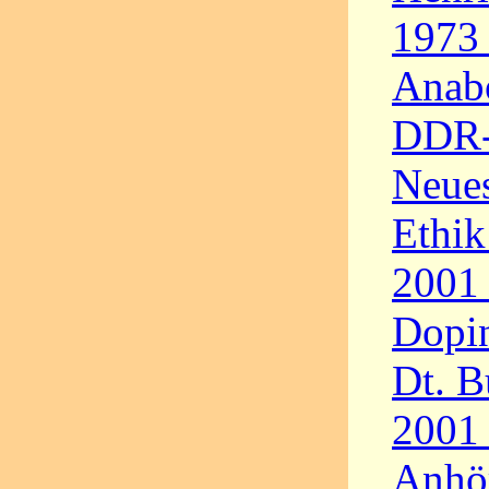
1973 
Anabo
DDR-
Neues
Ethik
2001 
Dopin
Dt. B
2001 
Anhö