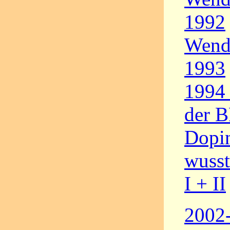
1992
Wende
1993
1994 
der 
Dopi
wusst
I + II
2002