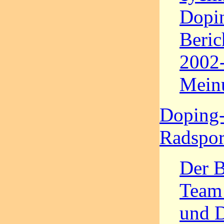
Dopin
Beric
2002-
Mein
Doping-
Radspo
Der 
Team
und 