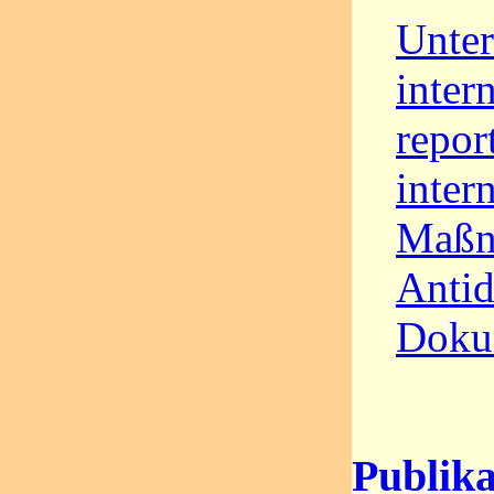
Unter
intern
repor
inter
Maßn
Antid
Doku
Publika