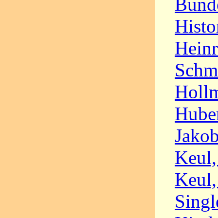
Bunde
Histo
Heinr
Schmi
Hollm
Huber
Jakob
Keul,
Keul,
Singl