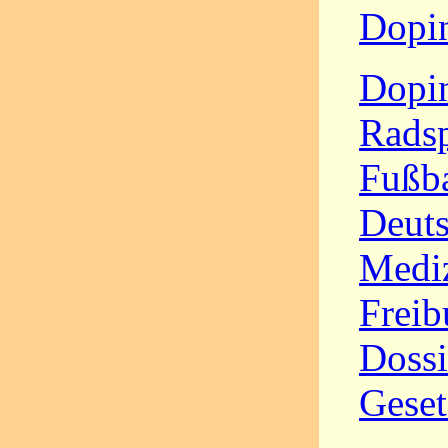
Dopi
Dopin
Radsp
Fußba
Deut
Mediz
Freib
Dossi
Gese