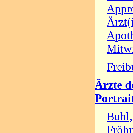
Appr
Ärzt(
Apot
Mitw
Freib
Ärzte d
Portrai
Buhl
Fröhn