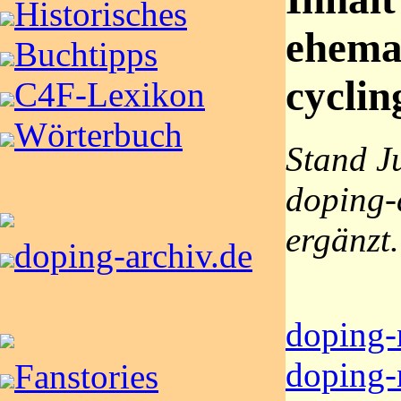
Historisches
ehema
Buchtipps
cyclin
C4F-Lexikon
Wörterbuch
Stand Ju
doping-
ergänzt.
doping-archiv.de
doping-
doping-
Fanstories