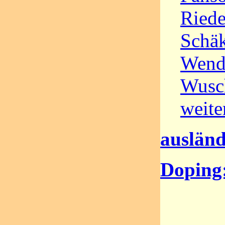
Riede
Schäk
Wendl
Wusc
weit
ausländ
Doping: