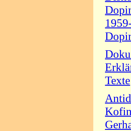
Dopin
1959-
Dopi
Doku
Erklä
Texte
Antid
Kofin
Gerha