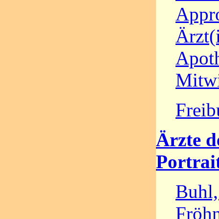
Appr
Ärzt(
Apot
Mitw
Freib
Ärzte d
Portrai
Buhl
Fröhn