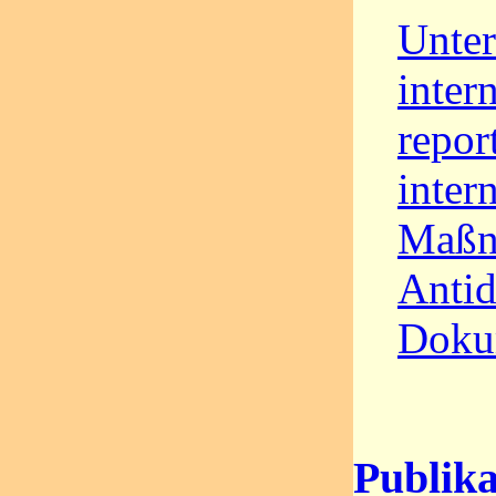
Unter
intern
repor
inter
Maßn
Antid
Doku
Publika