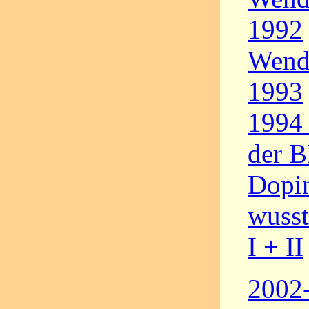
1992
Wende
1993
1994 
der 
Dopi
wusst
I + II
2002