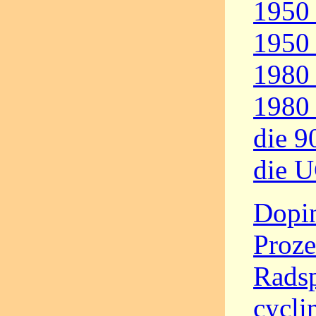
1950 
1950 
1980 
1980 
die 9
die 
Dopin
Proze
Radsp
cycli