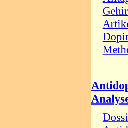
Gehir
Artik
Dopin
Meth
Antidop
Analys
Dossi