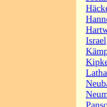
Häcke
Hanne
Hartw
Israel
Kämp
Kipke
Lath
Neuba
Neum
Panso