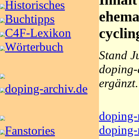
Historisches
ehema
Buchtipps
cyclin
C4F-Lexikon
Wörterbuch
Stand Ju
doping-
ergänzt.
doping-archiv.de
doping-
doping-
Fanstories