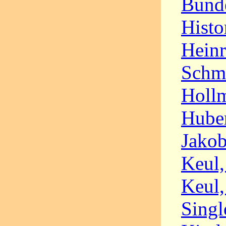
Bunde
Histo
Heinr
Schmi
Hollm
Huber
Jakob
Keul,
Keul,
Singl