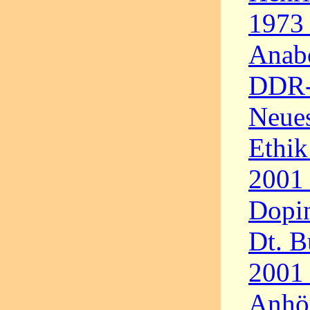
1973 
Anabo
DDR-
Neues
Ethik
2001 
Dopin
Dt. B
2001 
Anhö