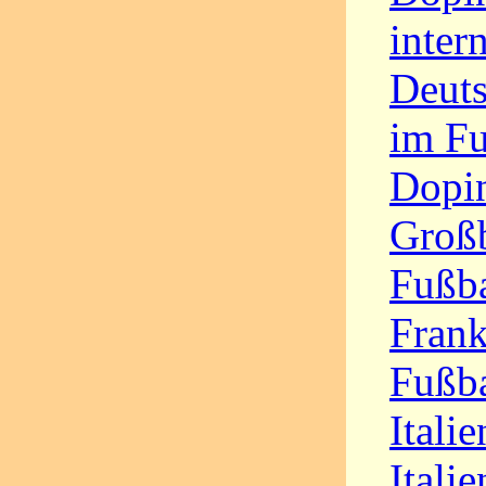
inter
Deut
im F
Dopi
Großb
Fußba
Frank
Fußba
Itali
Itali