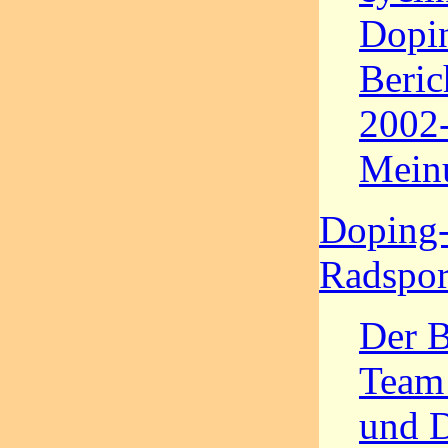
Dopin
Beric
2002-
Mein
Doping-
Radspo
Der 
Team
und 