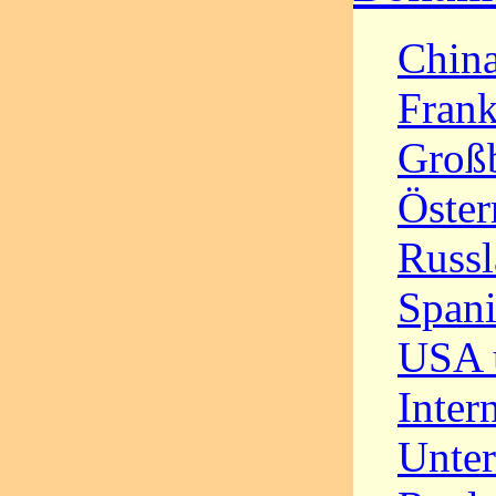
Chin
Frank
Großb
Öster
Russ
Span
USA 
Inter
Unter