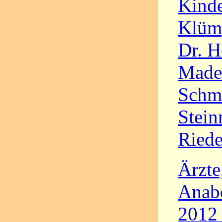
Kinde
Klümp
Dr. H
Mader
Schmi
Stein
Riede
Ärzte
Anabo
2012 