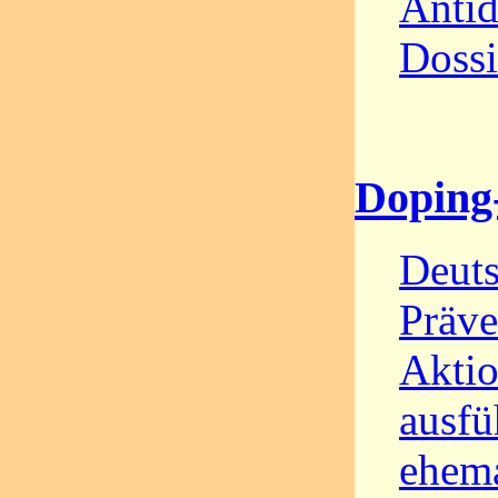
Anti
Dossi
Doping
Deut
Präve
Akti
ausfü
ehema