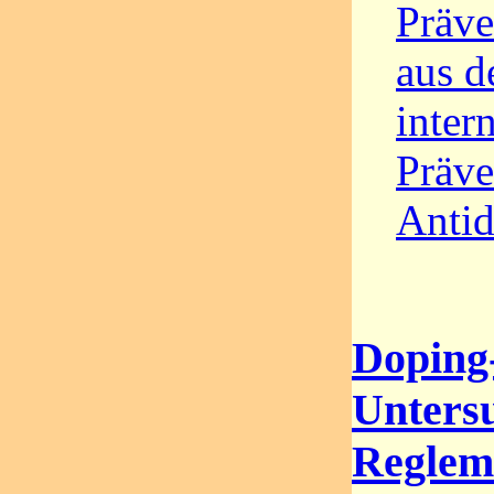
Präve
aus d
inter
Präve
Antid
Doping
Unters
Regleme