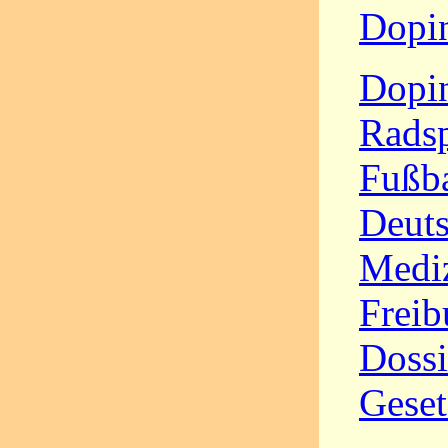
Dopi
Dopin
Radsp
Fußba
Deut
Mediz
Freib
Dossi
Gese