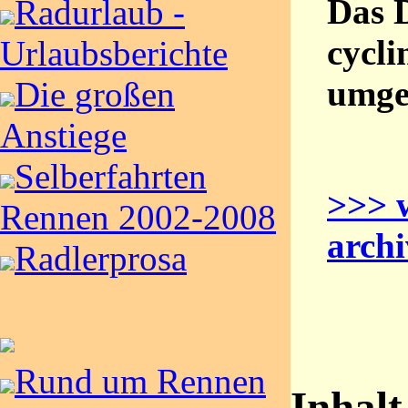
Das 
Radurlaub -
cycli
Urlaubsberichte
umge
Die großen
Anstiege
Selberfahrten
>>> 
Rennen 2002-2008
archi
Radlerprosa
Rund um Rennen
Inhalt