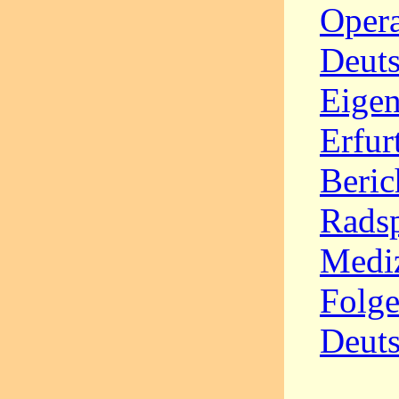
Opera
Deuts
Eigen
Erfur
Beric
Radsp
Mediz
Folge
Deut