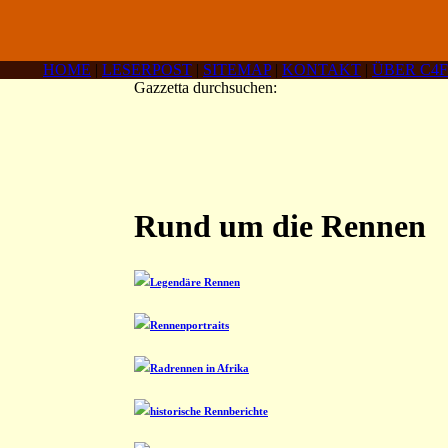
HOME
|
LESERPOST
|
SITEMAP
|
KONTAKT
|
ÜBER C4F
Gazzetta durchsuchen:
Rund um die Rennen
Legendäre Rennen
Rennenportraits
Radrennen in Afrika
historische Rennberichte