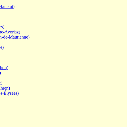
Hainaut)
es)
ne-Avoriaz)
an-de-Maurienne)
ce)
chon)
)
x)
ahren)
s-Élysées)