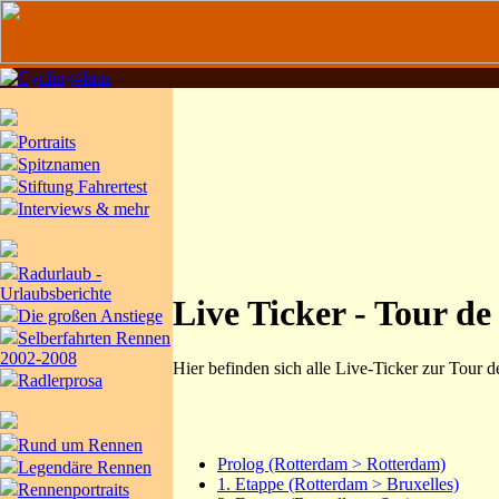
Portraits
Spitznamen
Stiftung Fahrertest
Interviews & mehr
Radurlaub -
Urlaubsberichte
Live Ticker - Tour d
Die großen Anstiege
Selberfahrten Rennen
2002-2008
Hier befinden sich alle Live-Ticker zur Tour d
Radlerprosa
Rund um Rennen
Prolog (Rotterdam > Rotterdam)
Legendäre Rennen
1. Etappe (Rotterdam > Bruxelles)
Rennenportraits