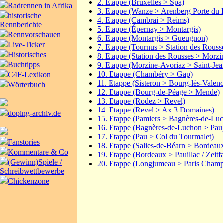
2. Etappe (Bruxelles > Spa)
Radrennen in Afrika
3. Etappe (Wanze > Arenberg Porte du 
historische
4. Etappe (Cambrai > Reims)
Rennberichte
5. Etappe (Épernay > Montargis)
Rennvorschauen
6. Etappe (Montargis > Gueugnon)
Live-Ticker
7. Etappe (Tournus > Station des Rouss
Historisches
8. Etappe (Station des Rousses > Morzi
Buchtipps
9. Etappe (Morzine-Avoriaz > Saint-Je
10. Etappe (Chambéry > Gap)
C4F-Lexikon
11. Etappe (Sisteron > Bourg-lès-Valen
Wörterbuch
12. Etappe (Bourg-de-Péage > Mende)
13. Etappe (Rodez > Revel)
14. Etappe (Revel > Ax 3 Domaines)
doping-archiv.de
15. Etappe (Pamiers > Bagnères-de-Lu
16. Etappe (Bagnères-de-Luchon > Pau
17. Etappe (Pau > Col du Tourmalet)
Fanstories
18. Etappe (Salies-de-Béarn > Bordeau
Kommentare & Co
19. Etappe (Bordeaux > Pauillac / Zeitf
(Gewinn)Spiele /
20. Etappe (Longjumeau > Paris Champ
Schreibwettbewerbe
Chickenzone