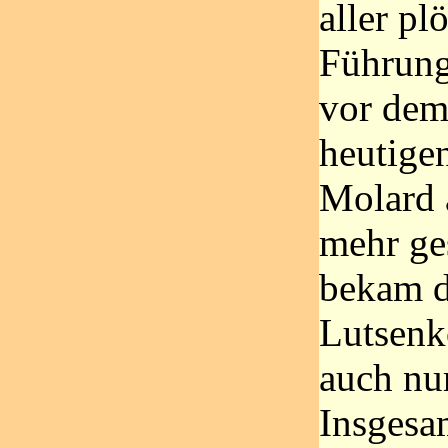
aller pl
Führung
vor dem
heutige
Molard 
mehr ge
bekam d
Lutsenk
auch nur
Insgesam