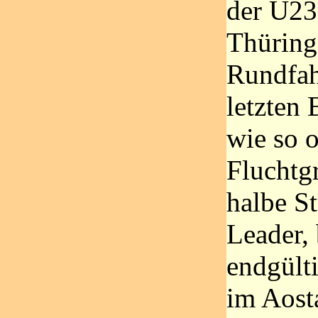
der U23
Thüring
Rundfahr
letzten
wie so o
Fluchtg
halbe St
Leader,
endgülti
im Aosta