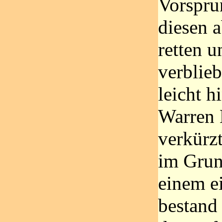
Vorspru
diesen a
retten u
verblie
leicht h
Warren 
verkürzt
im Gru
einem e
bestand