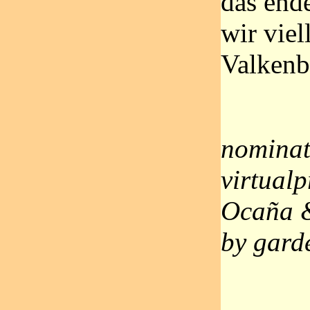
das ende
wir viell
Valkenb
nominat
virtualp
Ocaña &
by gard