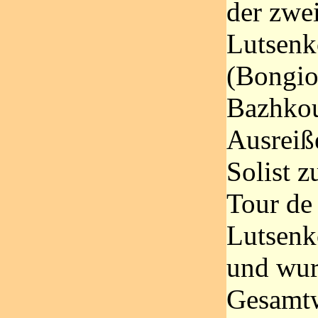
der zwe
Lutsenk
(Bongio
Bazhkou
Ausreiß
Solist z
Tour de 
Lutsenk
und wur
Gesamtw