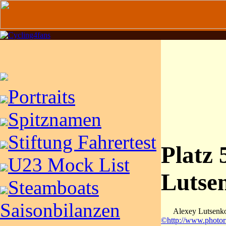
Portraits
Spitznamen
Stiftung Fahrertest
Platz 
U23 Mock List
Lutse
Steamboats
Saisonbilanzen
Alexey Lutsenk
©http://www.photor