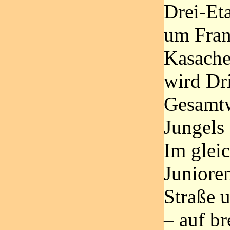
Drei-Et
um Fran
Kasache
wird Dri
Gesamtw
Jungels
Im gleic
Juniore
Straße 
– auf br