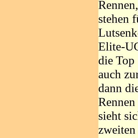
Rennen,
stehen 
Lutsenko
Elite-U
die Top
auch zu
dann di
Rennen 
sieht si
zweiten