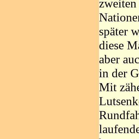
zweiten
Natione
später w
diese Ma
aber auc
in der 
Mit zäh
Lutsenk
Rundfah
laufende