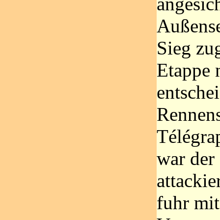
angesic
Außense
Sieg zug
Etappe n
entsche
Rennens
Télégra
war der 
attackie
fuhr mi