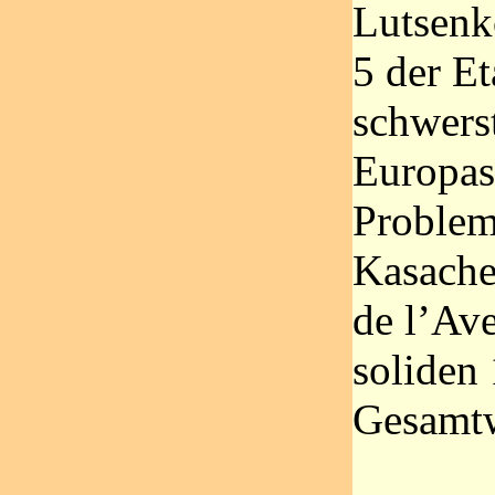
Lutsenk
5 der E
schwers
Europas 
Problem
Kasache 
de l’Ave
soliden 
Gesamtw