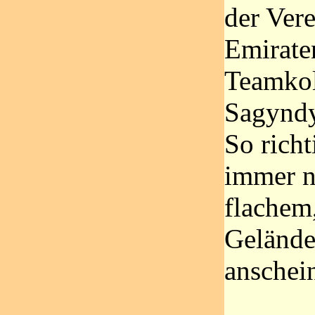
der Vere
Emirate
Teamkol
Sagynd
So richt
immer n
flachem
Geländ
anschei