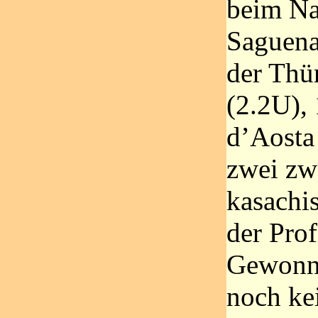
beim Na
Saguena
der Thü
(2.2U), 
d’Aosta
zwei zwe
kasachi
der Prof
Gewonnen
noch ke