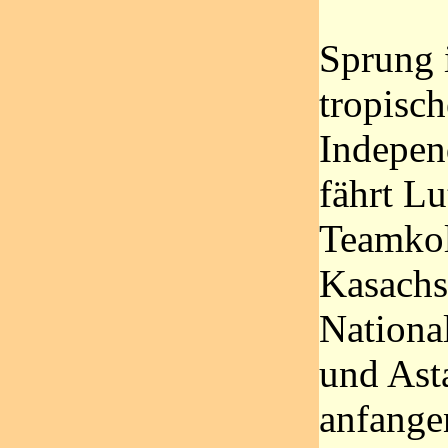
Sprung i
tropisc
Indepen
fährt Lu
Teamkol
Kasachst
Nationa
und Ast
anfangen