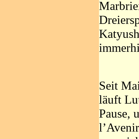
Marbrie
Dreiers
Katyush
immerhi
Seit Mai
läuft L
Pause, u
l’Aveni