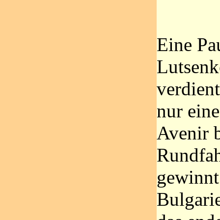
Eine Pa
Lutsenk
verdient
nur ein
Avenir 
Rundfah
gewinnt
Bulgari