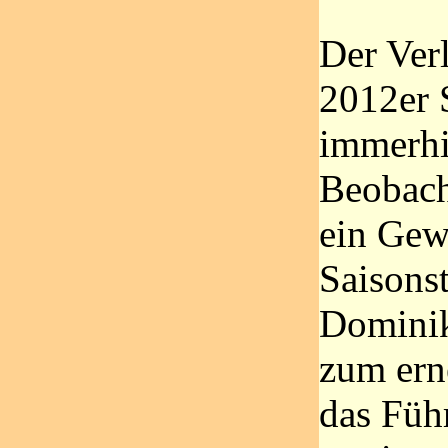
Der Verl
2012er S
immerhi
Beobach
ein Gew
Saisonst
Dominik
zum ern
das Füh