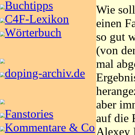
Buchtipps
Wie sol
C4F-Lexikon
einen Fa
Wörterbuch
so gut w
(von de
mal abg
doping-archiv.de
Ergebni
herange
aber im
Fanstories
auf die 
Kommentare & Co
Alexey 