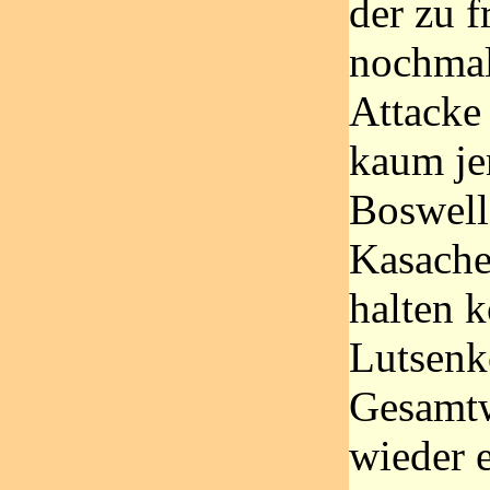
der zu f
nochmal
Attacke
kaum je
Boswell 
Kasache
halten k
Lutsenk
Gesamtw
wieder e