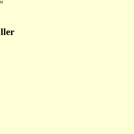
ña
ller