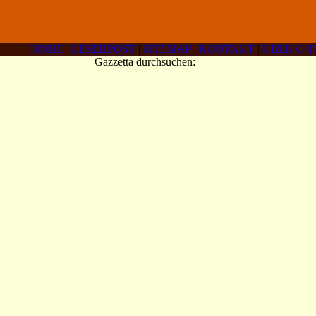
HOME
|
LESERPOST
|
SITEMAP
|
KONTAKT
|
ÜBER C4F
Gazzetta durchsuchen: