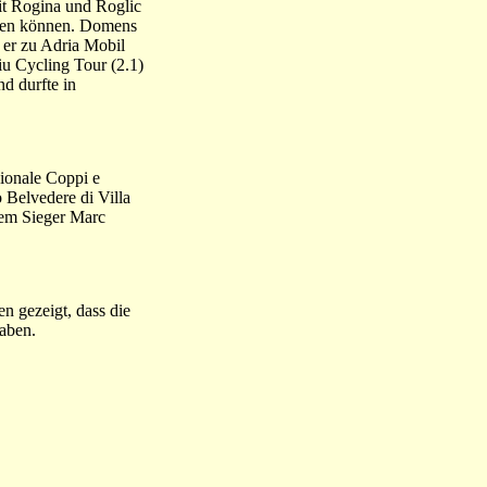
Mit Rogina und Roglic
ingen können. Domens
s er zu Adria Mobil
iu Cycling Tour (2.1)
d durfte in
zionale Coppi e
 Belvedere di Villa
dem Sieger Marc
n gezeigt, dass die
aben.