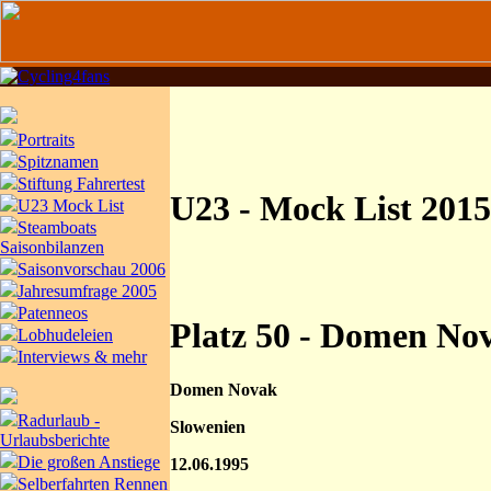
Portraits
Spitznamen
Stiftung Fahrertest
U23 - Mock List 2015,
U23 Mock List
Steamboats
Saisonbilanzen
Saisonvorschau 2006
Jahresumfrage 2005
Patenneos
Platz 50 - Domen No
Lobhudeleien
Interviews & mehr
Domen Novak
Radurlaub -
Slowenien
Urlaubsberichte
Die großen Anstiege
12.06.1995
Selberfahrten Rennen