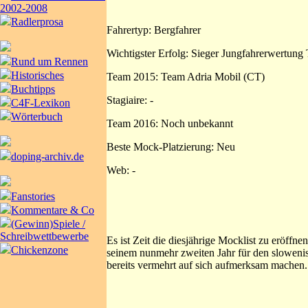
2002-2008
Radlerprosa
Fahrertyp: Bergfahrer
Wichtigster Erfolg: Sieger Jungfahrerwertung 
Rund um Rennen
Historisches
Team 2015: Team Adria Mobil (CT)
Buchtipps
Stagiaire: -
C4F-Lexikon
Wörterbuch
Team 2016: Noch unbekannt
Beste Mock-Platzierung: Neu
doping-archiv.de
Web: -
Fanstories
Kommentare & Co
(Gewinn)Spiele /
Schreibwettbewerbe
Es ist Zeit die diesjährige Mocklist zu eröff
Chickenzone
seinem nunmehr zweiten Jahr für den slowenis
bereits vermehrt auf sich aufmerksam machen.