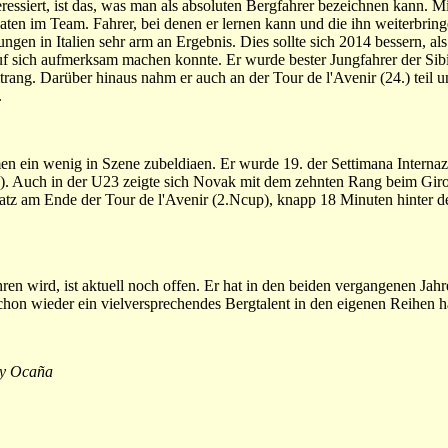
eressiert, ist das, was man als absoluten Bergfahrer bezeichnen kann. 
naten im Team. Fahrer, bei denen er lernen kann und die ihn weiterbr
ungen in Italien sehr arm an Ergebnis. Dies sollte sich 2014 bessern, al
auf sich aufmerksam machen konnte. Er wurde bester Jungfahrer der Sib
ng. Darüber hinaus nahm er auch an der Tour de l'Avenir (24.) teil un
.
en ein wenig in Szene zubeldiaen. Er wurde 19. der Settimana Interna
.1). Auch in der U23 zeigte sich Novak mit dem zehnten Rang beim Giro
atz am Ende der Tour de l'Avenir (2.Ncup), knapp 18 Minuten hinter 
wird, ist aktuell noch offen. Er hat in den beiden vergangenen Jahre
hon wieder ein vielversprechendes Bergtalent in den eigenen Reihen h
by Ocaña