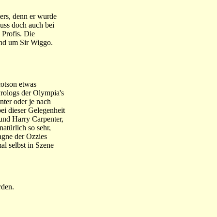
ders, denn er wurde
uss doch auch bei
Profis. Die
rund um Sir Wiggo.
cotson etwas
Prologs der Olympia's
nter oder je nach
ei dieser Gelegenheit
 und Harry Carpenter,
atürlich so sehr,
agne der Ozzies
al selbst in Szene
rden.