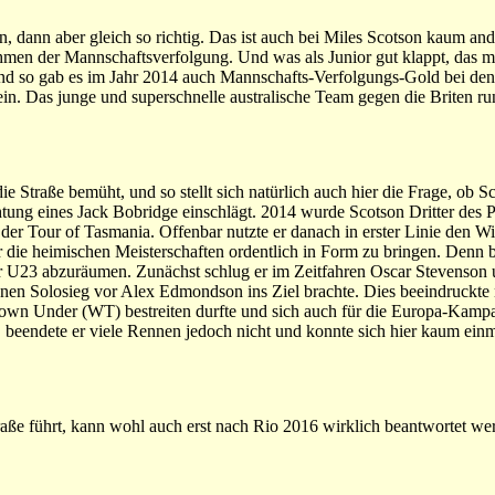
n, dann aber gleich so richtig. Das ist auch bei Miles Scotson kaum an
hmen der Mannschaftsverfolgung. Und was als Junior gut klappt, das m
nd so gab es im Jahr 2014 auch Mannschafts-Verfolgungs-Gold bei den 
 sein. Das junge und superschnelle australische Team gegen die Briten 
ie Straße bemüht, und so stellt sich natürlich auch hier die Frage, ob S
htung eines Jack Bobridge einschlägt. 2014 wurde Scotson Dritter des 
r Tour of Tasmania. Offenbar nutzte er danach in erster Linie den Wi
 die heimischen Meisterschaften ordentlich in Form zu bringen. Denn b
der U23 abzuräumen. Zunächst schlug er im Zeitfahren Oscar Stevenson
nen Solosieg vor Alex Edmondson ins Ziel brachte. Dies beeindruckte n
 Down Under (WT) bestreiten durfte und sich auch für die Europa-Kamp
 beendete er viele Rennen jedoch nicht und konnte sich hier kaum einm
ße führt, kann wohl auch erst nach Rio 2016 wirklich beantwortet we