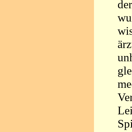
de
wu
wi
ärz
un
gle
me
Ve
Le
Spi