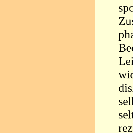
sp
Zu
ph
Bee
Lei
wi
dis
sel
sel
rez