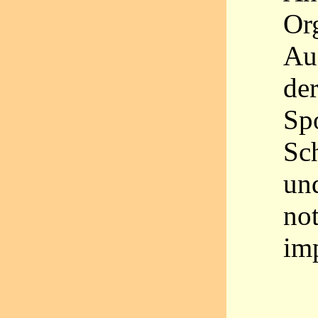
Or
Au
der
Sp
Sc
un
no
im