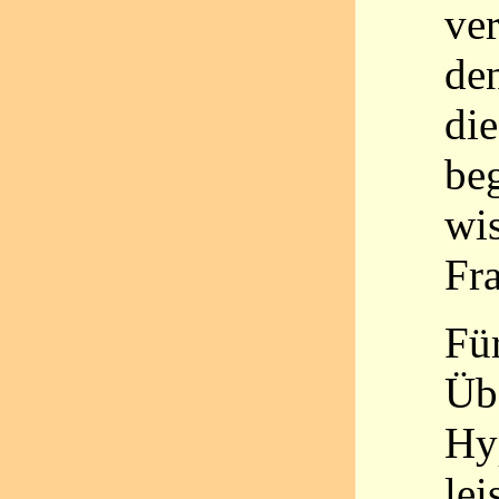
ve
de
die
beg
wis
Fr
Für
Üb
Hy
lei