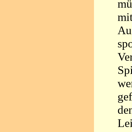
mü
mit
Au
sp
Ve
Sp
wer
ge
de
Le