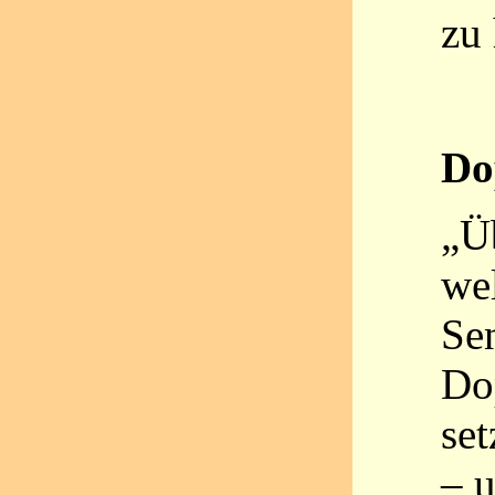
zu
Do
„Üb
wel
Sen
Do
set
– u