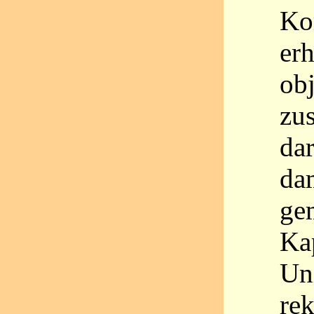
Ko
er
ob
zu
dar
da
gem
Kap
Uni
re