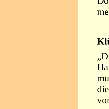
Do
me
Kl
„D
Ha
mu
die
vo