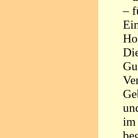
– f
Ei
Hoc
Die
Gu
Ve
Ge
un
im
beg