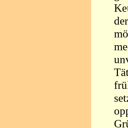
Keu
der
mö
me
un
Tä
frü
set
op
Gr