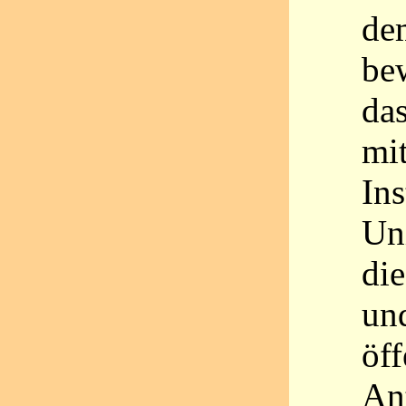
de
be
das
mi
Ins
Uni
die
und
öff
An