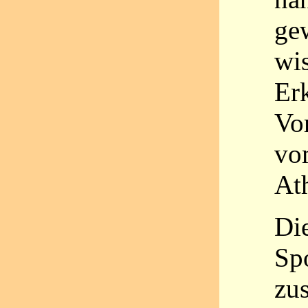
ge
wi
Er
Vor
vom
At
Di
Sp
zu