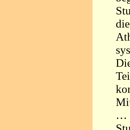
St
di
At
sys
Di
Tei
ko
Mit
… 
St