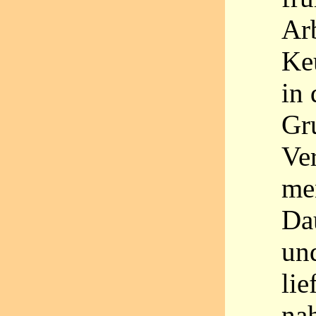
Ar
Ke
in 
Gr
Ver
me
Dau
un
lie
nah