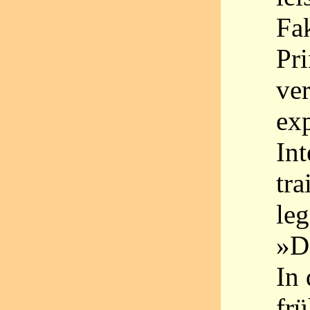
Fak
Pri
ve
ex
In
tra
leg
»D
In 
frü