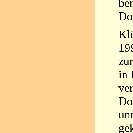
be
Do
Kl
19
zu
in
ver
Do
un
ge