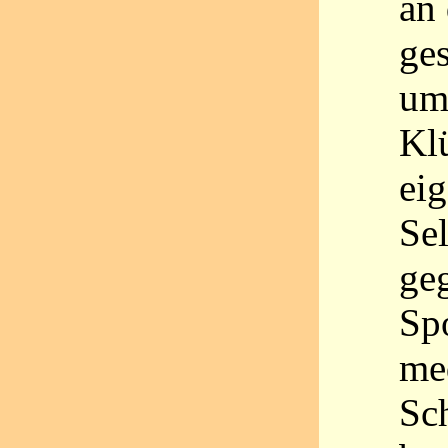
an 
ge
umf
Kl
ei
Se
geg
Sp
me
Sc