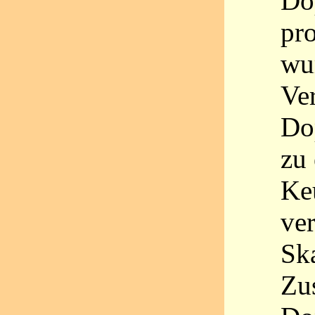
Do
pro
wu
Ve
Do
zu 
Ke
ver
Sk
Zu