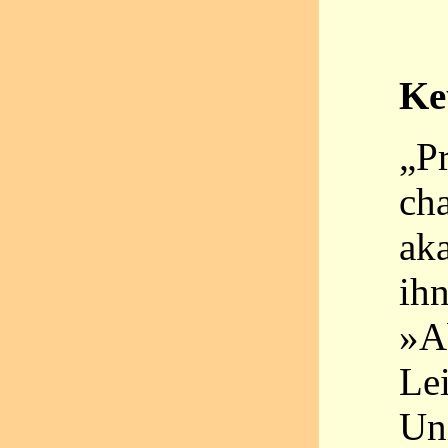
Ke
„Pr
ch
aka
ih
»A
Le
Uni