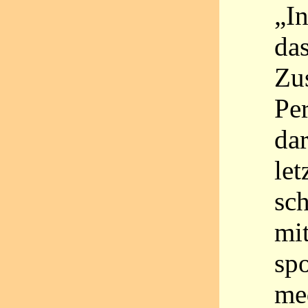
„I
das
Zu
Pe
dar
let
sc
mi
sp
me