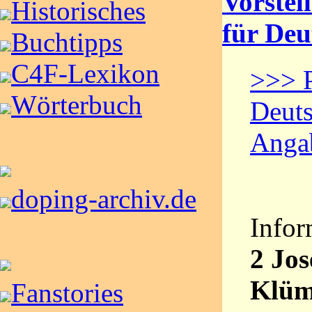
Vorstel
Historisches
für Deu
Buchtipps
C4F-Lexikon
>>> P
Wörterbuch
Deuts
Anga
doping-archiv.de
Infor
2 Jo
Klüm
Fanstories