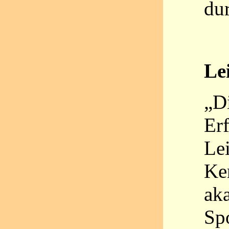
du
Le
„Di
Er
Lei
Ke
ak
Sp