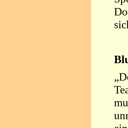
Do
sic
Bl
„D
Te
mus
un