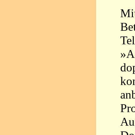
Mi
Be
Te
»Ar
do
kon
an
Pro
Au