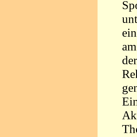
Sp
un
ein
am
der
Reh
gen
Ein
Akt
Th