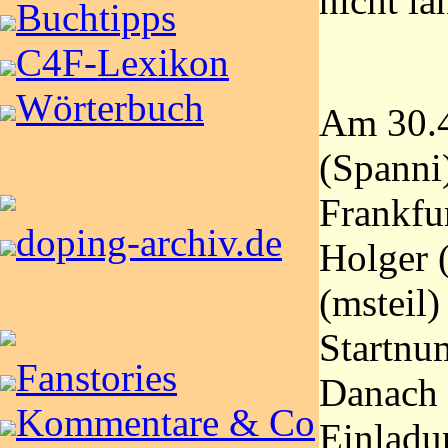
nicht la
Buchtipps
C4F-Lexikon
Wörterbuch
Am 30.4
(Spanni
Frankfu
doping-archiv.de
Holger 
(msteil)
Startnu
Fanstories
Danach 
Kommentare & Co
Einladun