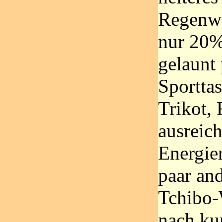
Regenwa
nur 20%
gelaunt 
Sportta
Trikot,
ausreic
Energie
paar an
Tchibo-
nach ku