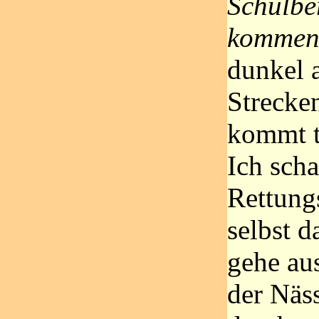
Schulbe
komme
dunkel 
Strecke
kommt t
Ich scha
Rettungs
selbst 
gehe au
der Näs