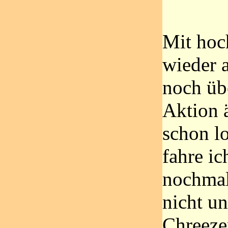
Mit hoc
wieder 
noch übe
Aktion ä
schon l
fahre ic
nochmal
nicht u
Chreeze