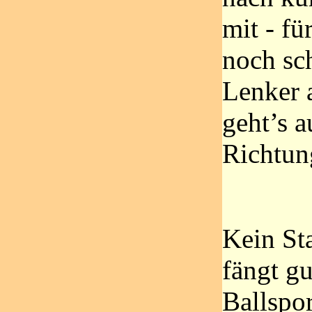
mit - fü
noch sc
Lenker 
geht’s 
Richtun
Kein St
fängt gu
Ballspor