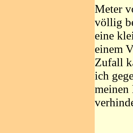
Meter v
völlig b
eine kle
einem V
Zufall 
ich gege
meinen 
verhind