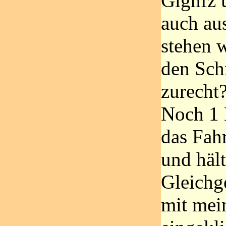
Glgnfz 
auch au
stehen 
den Schn
zurecht?
Noch 1 
das Fahr
und hält
Gleichg
mit mei