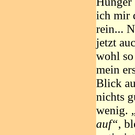
Hunger 
ich mir
rein... 
jetzt au
wohl so 
mein er
Blick a
nichts g
wenig.
auf“
, b