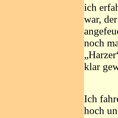
ich erfa
war, de
angefeu
noch mal
„Harzer“
klar ge
Ich fahr
hoch un