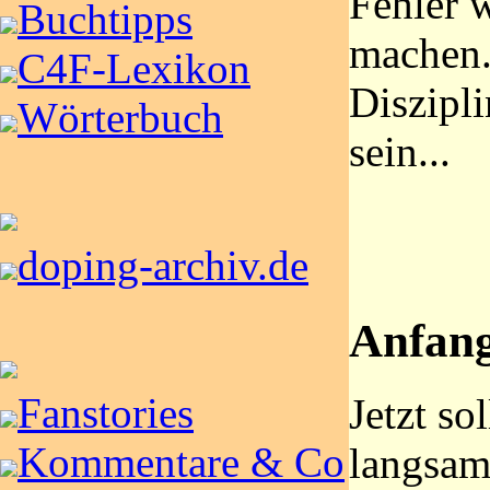
Fehler w
Buchtipps
machen.
C4F-Lexikon
Diszipli
Wörterbuch
sein...
doping-archiv.de
Anfang
Fanstories
Jetzt so
Kommentare & Co
langsam