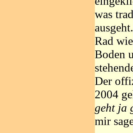
eingekl
was trad
ausgeht
Rad wie
Boden u
stehende
Der offi
2004 ge
geht ja 
mir sage