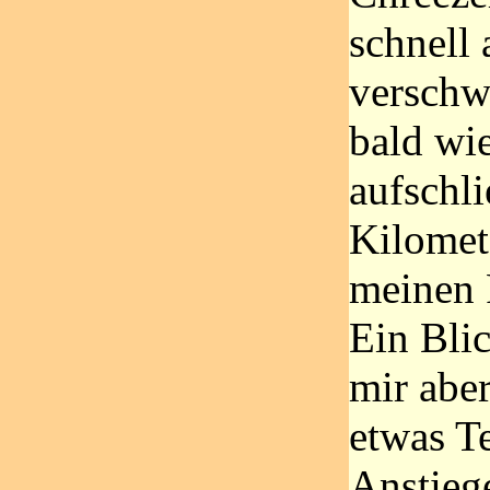
schnell
verschw
bald wi
aufschl
Kilomet
meinen 
Ein Blic
mir abe
etwas T
Anstieg