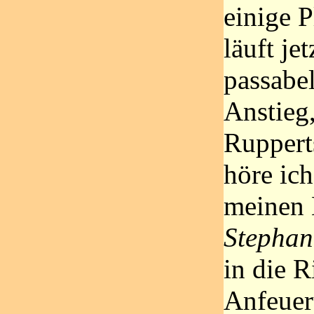
einige P
läuft je
passabel
Anstieg
Rupperts
höre ic
meinen 
Stephan
in die R
Anfeue