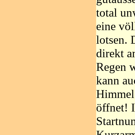
total un
eine völ
lotsen.
direkt 
Regen w
kann au
Himmel 
öffnet! 
Startn
Kurzarm