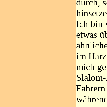
durch, 
hinsetze
Ich bin
etwas üb
ähnlich
im Harz
mich geb
Slalom-
Fahrern
während