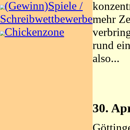
(Gewinn)Spiele /
konzentr
Schreibwettbewerbe
mehr Ze
Chickenzone
verbring
rund ein
also...
30. Apr
Götting