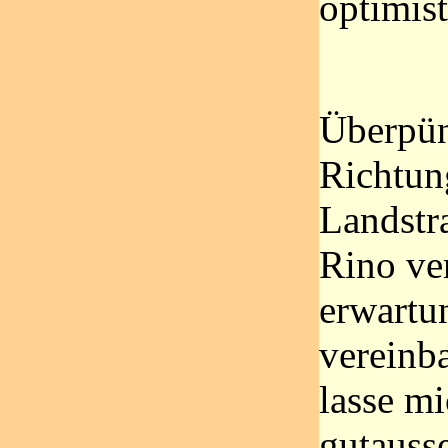
optimist
Überpün
Richtun
Landstr
Rino ver
erwartu
vereinba
lasse mi
gutauss