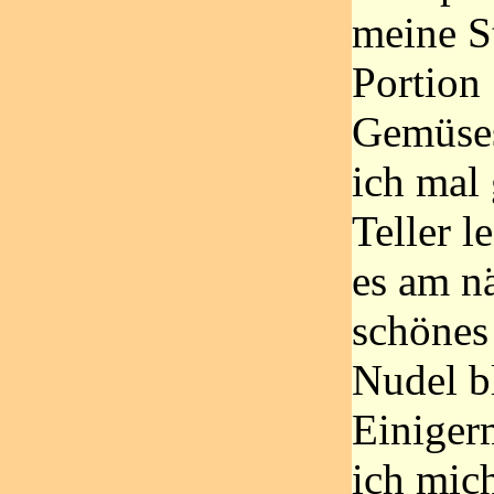
meine S
Portion 
Gemüses
ich mal 
Teller l
es am n
schönes
Nudel bl
Einiger
ich mic