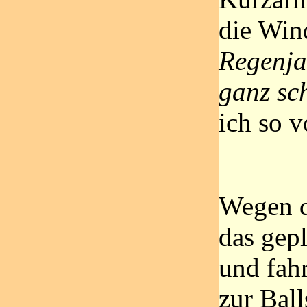
die Win
Regenja
ganz sc
ich so v
Wegen d
das gepl
und fah
zur Ball