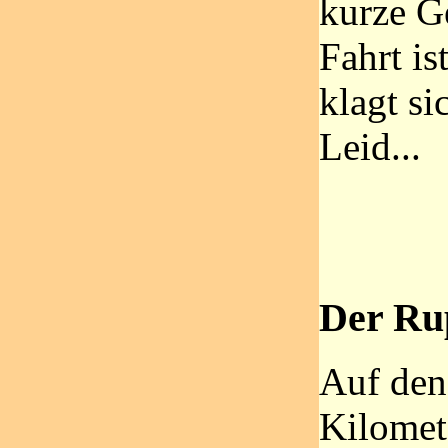
kurze G
Fahrt is
klagt si
Leid...
Der Rup
Auf de
Kilomet