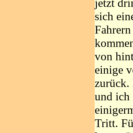
jetzt dr
sich ei
Fahrern
kommen
von hint
einige 
zurück. 
und ich
einiger
Tritt. F