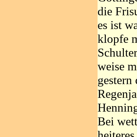
die Fris
es ist w
klopfe m
Schulter
weise m
gestern
Regenja
Henning
Bei wet
heiteres