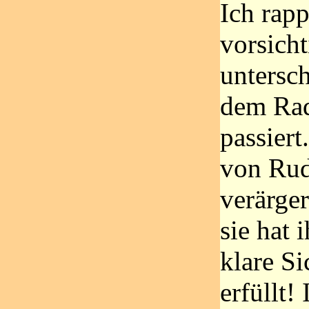
Ich rapp
vorsicht
untersch
dem Rad
passiert
von Rud
verärger
sie hat 
klare Si
erfüllt!