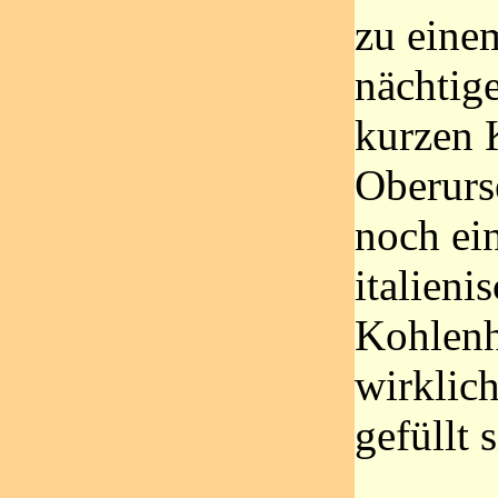
zu eine
nächtig
kurzen 
Oberurs
noch ein
italieni
Kohlenh
wirklic
gefüllt 