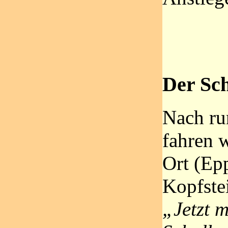
Der Sch
Nach ru
fahren w
Ort (Epp
Kopfstei
„Jetzt m