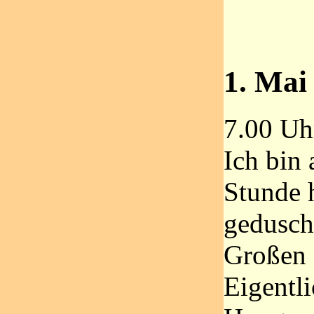
1. Mai 
7.00 Uh
Ich bin 
Stunde h
geduscht
Großen 
Eigentli