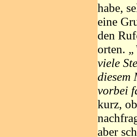
habe, s
eine Gr
den Ruf
orten.
„
viele S
diesem 
vorbei f
kurz, o
nachfra
aber sch