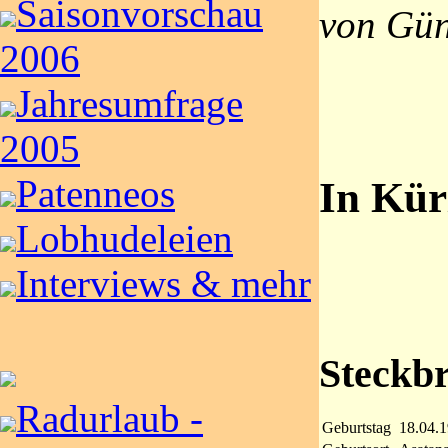
Saisonvorschau
von Gün
2006
Jahresumfrage
2005
Patenneos
In Kür
Lobhudeleien
Interviews & mehr
Steckbr
Radurlaub -
Geburtstag
18.04.