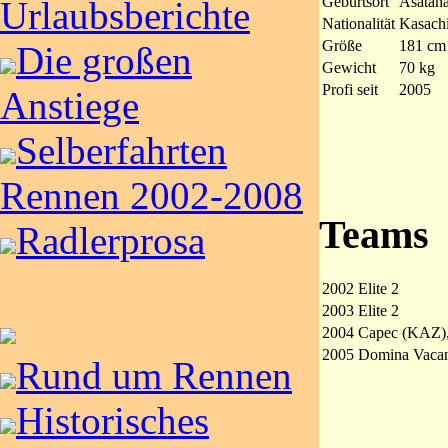
Geburtsort
Asatana
Urlaubsberichte
Nationalität
Kasach
Größe
181 cm
Die großen
Gewicht
70 kg
Profi seit
2005
Anstiege
Selberfahrten
Rennen 2002-2008
Teams
Radlerprosa
2002
Elite 2
2003
Elite 2
2004
Capec (KAZ), 
2005
Domina Vaca
Rund um Rennen
Historisches