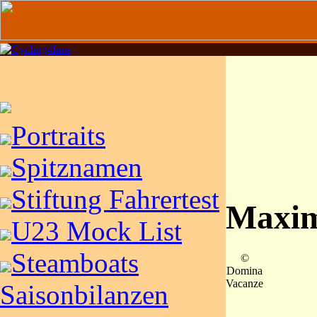
Portraits
Spitznamen
Stiftung Fahrertest
Maxim
U23 Mock List
Steamboats
©
Domina
Vacanze
Saisonbilanzen