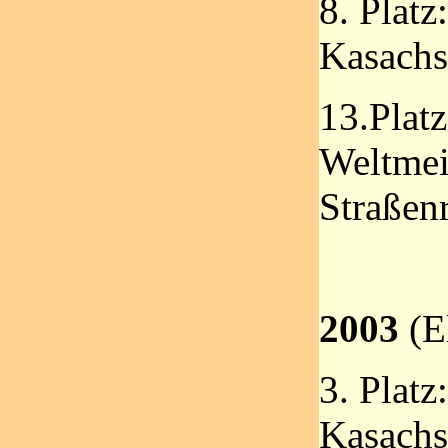
8. Platz
Kasachs
13.Plat
Weltmeis
Straßen
2003
(E
3. Platz
Kasachs