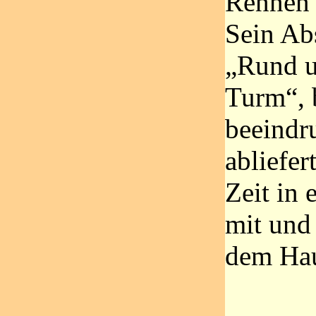
Rennen 
Sein Ab
„Rund 
Turm“, 
beeindr
abliefer
Zeit in 
mit und
dem Hau