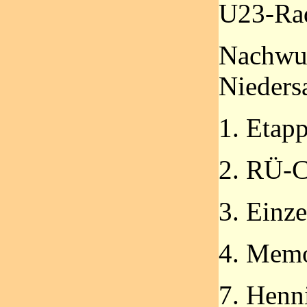
U23-Rad
Nachwu
Nieders
1. Etapp
2. RÜ-
3. Einz
4. Memo
7. Henn