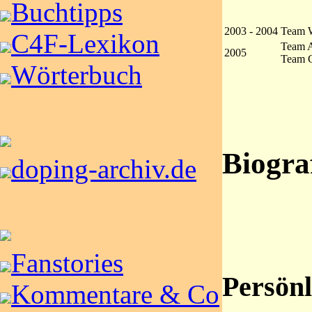
Buchtipps
2003 - 2004
Team W
C4F-Lexikon
Team A
2005
Team 
Wörterbuch
Biogra
doping-archiv.de
Fanstories
Persönl
Kommentare & Co