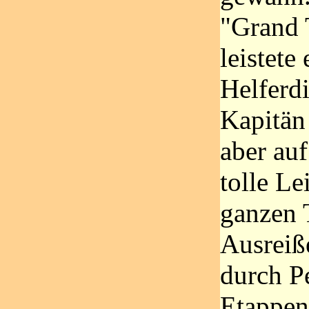
"Grand 
leistete
Helferdi
Kapitän 
aber auf
tolle Le
ganzen 
Ausreiß
durch P
Etappen