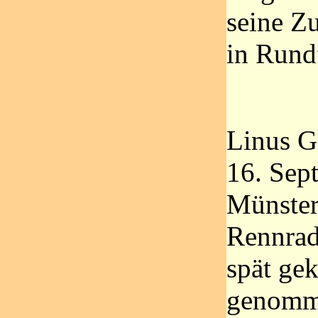
seine Z
in Rund
Linus 
16. Sep
Münster
Rennrads
spät g
genomme