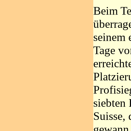
Beim Te
überrage
seinem 
Tage vo
erreicht
Platzie
Profisie
siebten
Suisse, 
gewann. 