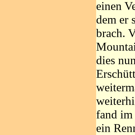
einen V
dem er 
brach. 
Mountai
dies nu
Erschüt
weiterm
weiterhi
fand im
ein Renn