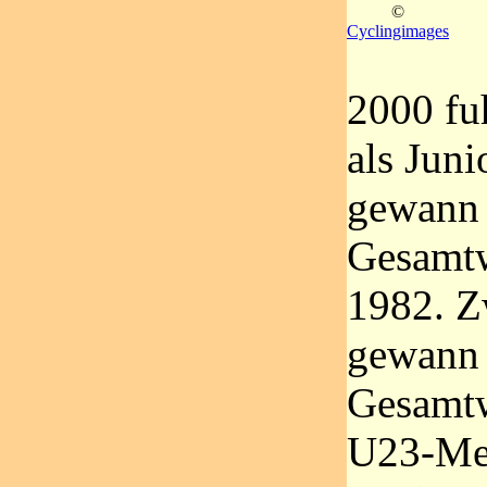
©
Cyclingimages
2000 fuh
als Juni
gewann 
Gesamtw
1982. Z
gewann 
Gesamtw
U23-Mei