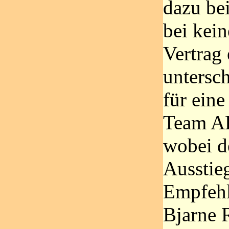
dazu bei
bei kei
Vertrag 
untersch
für eine
Team AK
wobei d
Ausstieg
Empfehl
Bjarne R