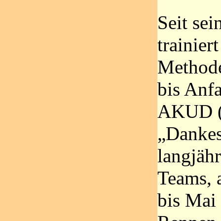
Seit se
trainier
Methode“
bis Anf
AKUD (e
„Dankes
langjäh
Teams, a
bis Mai