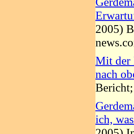
Gerdema
Erwartu
2005) Be
news.c
Mit der
nach ob
Bericht;
Gerdema
ich, was
2005) In