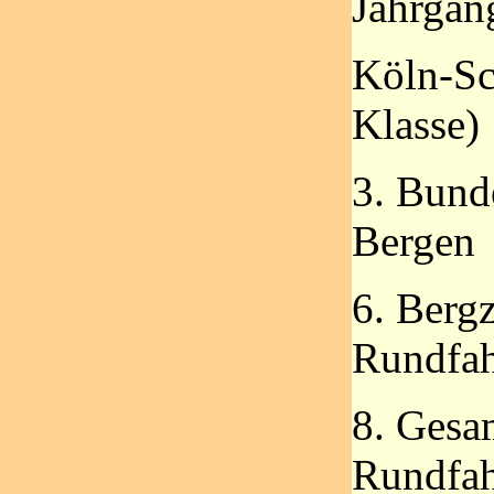
Jahrgan
Köln-Sc
Klasse)
3. Bund
Bergen
6. Berg
Rundfah
8. Gesa
Rundfah