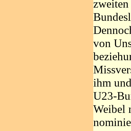
zweiten
Bundesl
Dennoch
von Uns
beziehu
Missver
ihm und
U23-Bun
Weibel 
nominie