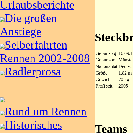
Urlaubsberichte
Die großen
Anstiege
Steckbr
Selberfahrten
Geburtstag
16.09.
Rennen 2002-2008
Geburtsort
Münste
Nationalität
Deutsc
Radlerprosa
Größe
1,82 m
Gewicht
70 kg
Profi seit
2005
Rund um Rennen
Historisches
Teams