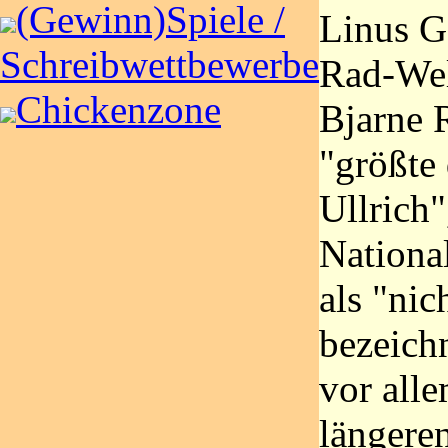
(Gewinn)Spiele /
Linus G
Schreibwettbewerbe
Rad-Wel
Chickenzone
Bjarne R
"größte 
Ullrich"
National
als "nic
bezeichn
vor all
längeren