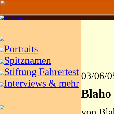
Portraits
Spitznamen
Stiftung Fahrertest
03/06/0
Interviews & mehr
Blaho
von Bla