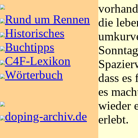
vorhand
Rund um Rennen
die leb
Historisches
umkurve
Buchtipps
Sonntag
C4F-Lexikon
Spazierw
Wörterbuch
dass es 
es mach
wieder e
doping-archiv.de
erlebt.