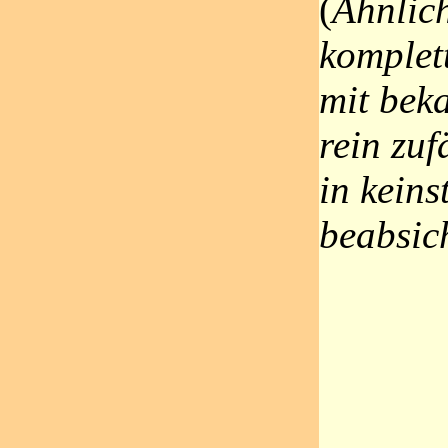
(
Ähnlich
komplet
mit bek
rein zu
in keins
beabsich