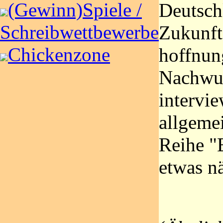
(Gewinn)Spiele /
Deutsch
Schreibwettbewerbe
Zukunft
Chickenzone
hoffnun
Nachwuc
intervi
allgeme
Reihe "
etwas n