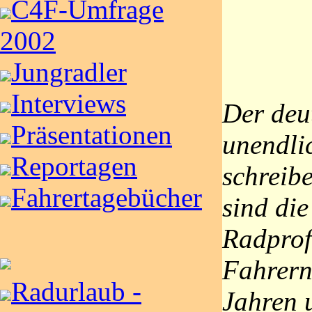
C4F-Umfrage
2002
Jungradler
Interviews
Der deu
Präsentationen
unendli
Reportagen
schreib
Fahrertagebücher
sind di
Radprofi
Fahrern
Radurlaub -
Jahren 