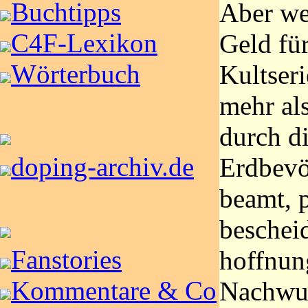
Buchtipps
Aber we
C4F-Lexikon
Geld fü
Wörterbuch
Kultseri
mehr al
durch d
doping-archiv.de
Erdbevö
beamt, 
beschei
Fanstories
hoffnun
Kommentare & Co
Nachwuc