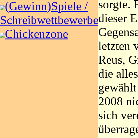
sorgte. 
(Gewinn)Spiele /
dieser E
Schreibwettbewerbe
Gegensa
Chickenzone
letzten 
Reus, G
die all
gewählt
2008 ni
sich ve
überrag