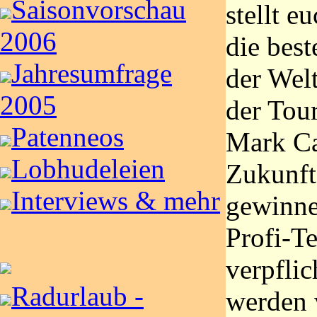
Saisonvorschau
stellt 
2006
die bes
Jahresumfrage
der Wel
2005
der Tou
Patenneos
Mark Ca
Lobhudeleien
Zukunft
Interviews & mehr
gewinne
Profi-T
verpflic
Radurlaub -
werden 