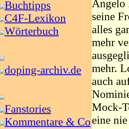
Angelo 
Buchtipps
seine F
C4F-Lexikon
alles ga
Wörterbuch
mehr ve
ausgegl
mehr. Lo
doping-archiv.de
auch au
Nominie
Mock-Te
Fanstories
eine nie
Kommentare & Co