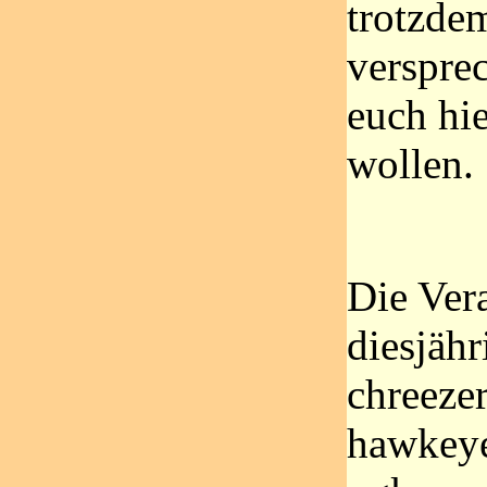
trotzde
versprec
euch hie
wollen.
Die Vera
diesjäh
chreezer
hawkeye