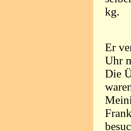
kg.
Er ve
Uhr m
Die Ü
waren
Meini
Frank
besuc