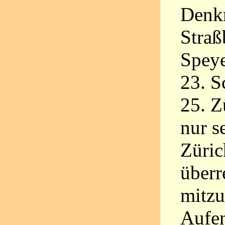
Denkm
Straß
Speye
23. S
25. Z
nur s
Züric
überr
mitzu
Aufen