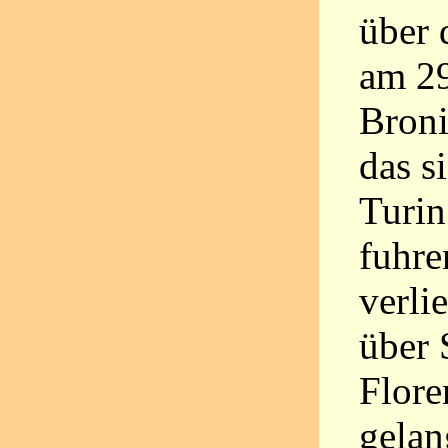
über 
am 29
Broni
das s
Turi
fuhre
verli
über 
Flore
gelan