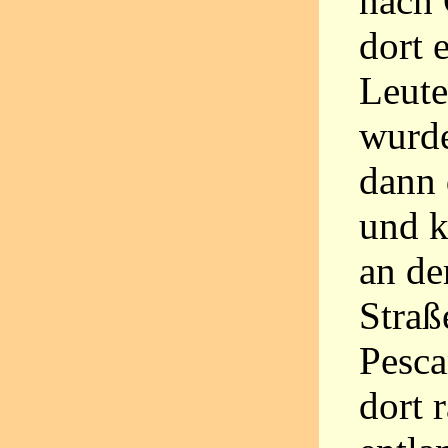
nach 
dort 
Leute
wurde
dann 
und k
an de
Straß
Pesca
dort 