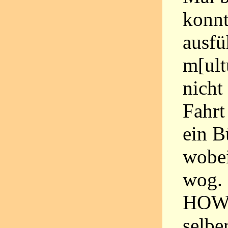
konnt
ausfü
m[ult
nicht
Fahrt
ein B
wobe
wog. 
HOWE
selbe