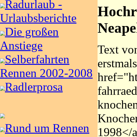
Radurlaub -
Hochr
Urlaubsberichte
Neape
Die großen
Anstiege
Text vo
Selberfahrten
erstmal
Rennen 2002-2008
href="ht
Radlerprosa
fahrraed
knochen
Knochen
Rund um Rennen
1998</