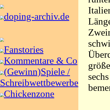
Itali
doping-archiv.de
Länge
Zweim
schwi
Fanstories
Überq
Kommentare & Co
größe
(Gewinn)Spiele /
sechs
Schreibwettbewerbe
bemer
Chickenzone