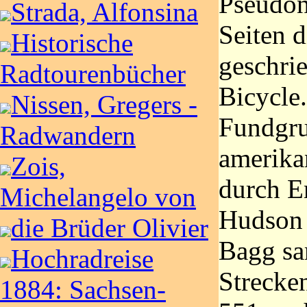
Pseudon
Strada, Alfonsina
Seiten 
Historische
geschri
Radtourenbücher
Bicycle.
Nissen, Gregers -
Fundgru
Radwandern
amerika
Zois,
durch E
Michelangelo von
Hudson (
die Brüder Olivier
Bagg sa
Hochradreise
Strecken
1884: Sachsen-