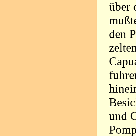
über 
mußte
den P
zelte
Capua
fuhre
hinei
Besic
und C
Pompe