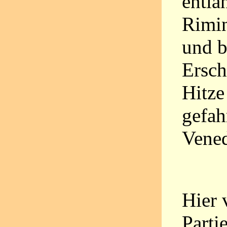
entla
Rimin
und b
Ersch
Hitze
gefah
Vened
Hier 
Parti