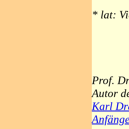
* lat: V
Prof. D
Autor d
Karl Dr
Anfäng