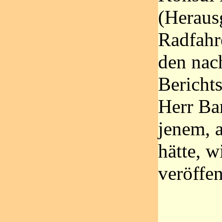
(Heraus
Radfahr
den nac
Bericht
Herr Ba
jenem, a
hätte, w
veröffen