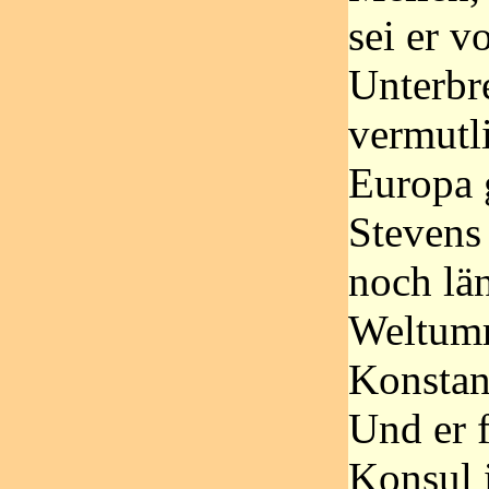
sei er 
Unterbr
vermutli
Europa 
Stevens
noch lä
Weltumr
Konstan
Und er f
Konsul i