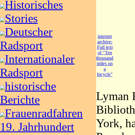
Historisches
Stories
Deutscher
internet
Radsport
archive:
Full text
of "Ten
Internationaler
thousand
miles on
Radsport
a
bicycle"
historische
Lyman H
Berichte
Bibliot
Frauenradfahren
York, h
19. Jahrhundert