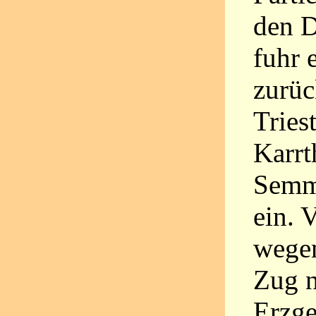
den D
fuhr 
zurüc
Tries
Karrt
Semm
ein. 
wegen
Zug n
Erzge