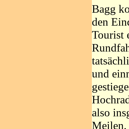
Bagg ko
den Eind
Tourist
Rundfah
tatsächl
und ein
gestieg
Hochrad
also in
Meilen,