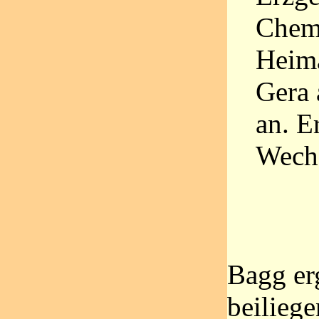
Chemn
Heima
Gera 
an. E
Wechs
Bagg er
beilieg