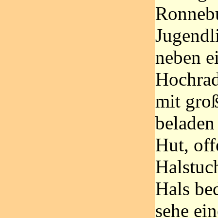
Ronnebu
Jugendli
neben e
Hochrad
mit gro
beladen 
Hut, off
Halstuc
Hals be
sehe ein