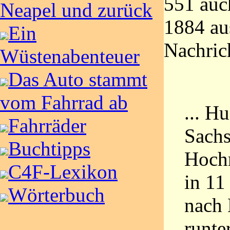
551 auc
Neapel und zurück
1884 au
Ein
Nachric
Wüstenabenteuer
Das Auto stammt
vom Fahrrad ab
... H
Fahrräder
Sachs
Buchtipps
Hochr
C4F-Lexikon
in 11
Wörterbuch
nach 
runte