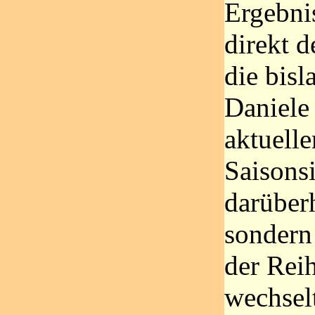
Ergebni
direkt d
die bisl
Daniele
aktuelle
Saisons
darüberh
sondern
der Rei
wechselt