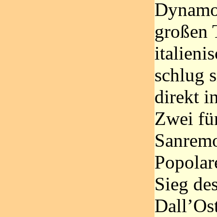
Dynamon
großen 
italien
schlug s
direkt i
Zwei fün
Sanremo
Popolar
Sieg des
Dall’Os