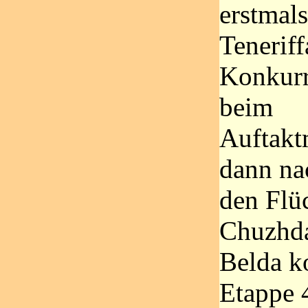
erstmals
Teneriff
Konkurr
beim
Auftakt
dann nac
den Flü
Chuzhda
Belda k
Etappe 