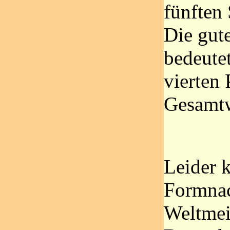
fünften
Die gut
bedeute
vierten 
Gesamtw
Leider k
Formnac
Weltmei