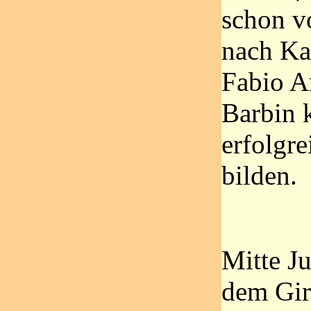
schon v
nach Ka
Fabio A
Barbin 
erfolgr
bilden.
Mitte Ju
dem Gir