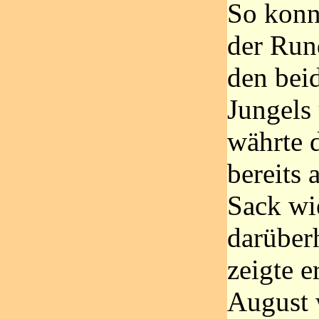
So konnt
der Run
den bei
Jungels
währte 
bereits 
Sack wi
darüber
zeigte e
August 