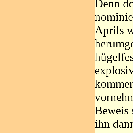
Denn dor
nominie
Aprils 
herumge
hügelfes
explosi
kommend
vornehml
Beweis s
ihn dan