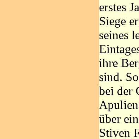
erstes J
Siege e
seines l
Eintage
ihre Be
sind. So
bei der
Apulien.
über ei
Stiven 