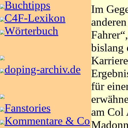
Buchtipps
Im Gege
C4F-Lexikon
anderen 
Wörterbuch
Fahrer“,
bislang 
Karrier
doping-archiv.de
Ergebnis
für eine
erwähne
Fanstories
am Col 
Kommentare & Co
Madonna