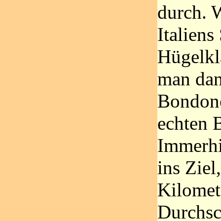
durch. 
Italiens
Hügelkl
man dan
Bondone
echten 
Immerhi
ins Ziel
Kilomet
Durchsc