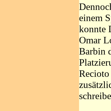
Dennoch
einem S
konnte 
Omar Lo
Barbin 
Platzier
Recioto 
zusätzli
schreibe