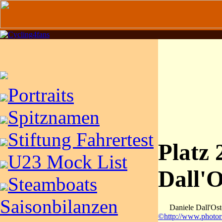
Portraits
Spitznamen
Stiftung Fahrertest
Platz 
U23 Mock List
Dall'O
Steamboats
Saisonbilanzen
Daniele Dall'Ost
©http://www.photor