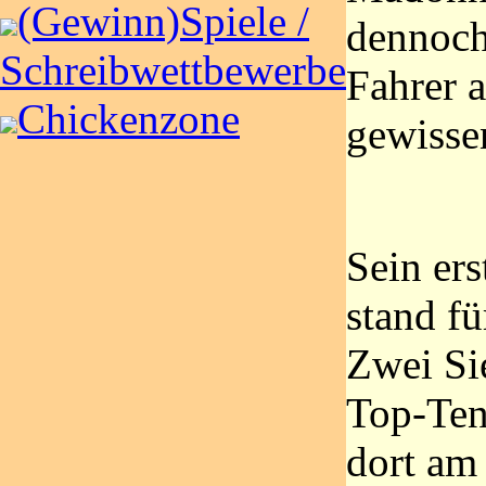
(Gewinn)Spiele /
dennoch 
Schreibwettbewerbe
Fahrer 
Chickenzone
gewissen
Sein ers
stand f
Zwei Si
Top-Ten
dort am