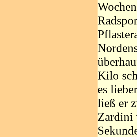
Wochene
Radspor
Pflaster
Nordens 
überhaup
Kilo sc
es lieb
ließ er 
Zardini
Sekunde