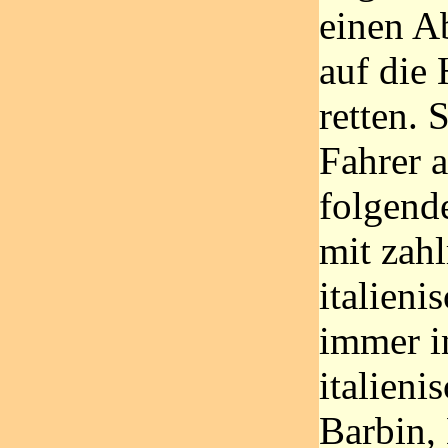
einen A
auf die
retten. 
Fahrer 
folgend
mit zahl
italieni
immer i
italieni
Barbin,