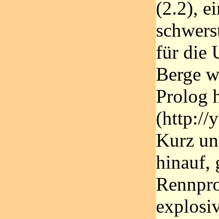
(2.2), e
schwers
für die
Berge w
Prolog 
(http:/
Kurz un
hinauf, 
Rennpro
explosi