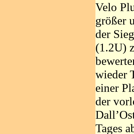
Velo Plu
größer u
der Sie
(1.2U) 
bewerte
wieder 
einer P
der vor
Dall’Os
Tages a