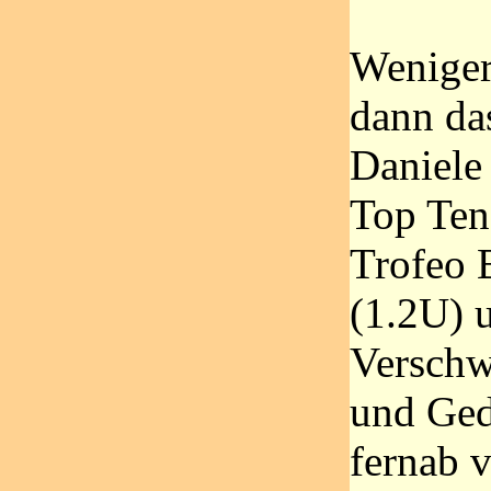
Weniger 
dann da
Daniele 
Top Ten 
Trofeo 
(1.2U) 
Verschw
und Ged
fernab 