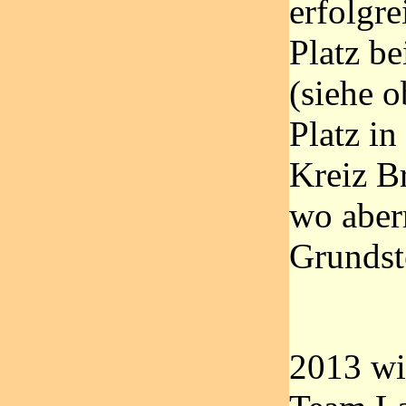
erfolgr
Platz be
(siehe o
Platz i
Kreiz Br
wo aber
Grundste
2013 wir