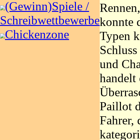
(Gewinn)Spiele /
Rennen,
Schreibwettbewerbe
konnte d
Chickenzone
Typen k
Schluss
und Cha
handelt 
Überras
Paillot
Fahrer, 
kategori