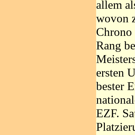
allem al
wovon z
Chrono 
Rang be
Meister
ersten 
bester E
nationa
EZF. Sa
Platzier