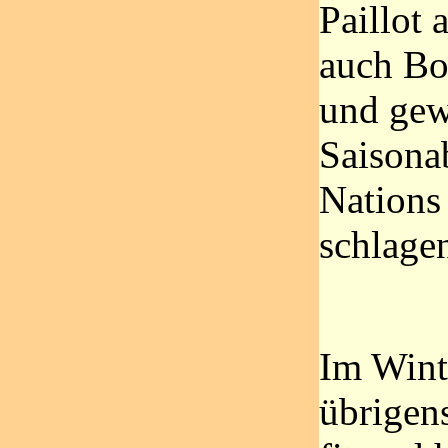
Paillot a
auch Bo
und gew
Saisona
Nations 
schlage
Im Winte
übrigen