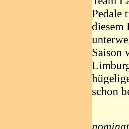
Team La
Pedale t
diesem H
unterwe
Saison 
Limburg
hügelige
schon b
nominat