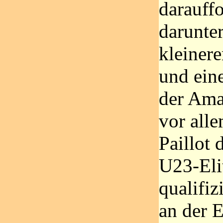
darauff
darunter
kleiner
und ein
der Ama
vor alle
Paillot 
U23-Elit
qualifiz
an der E