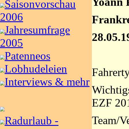
Yoann P
Saisonvorschau
2006
Frankr
Jahresumfrage
28.05.1
2005
Patenneos
Lobhudeleien
Fahrerty
Interviews & mehr
Wichtig
EZF 20
Team/Ve
Radurlaub -