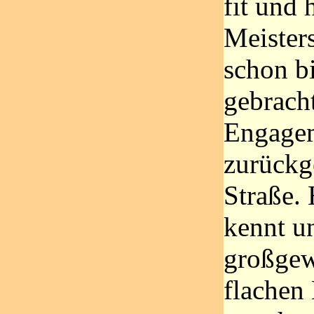
fit und 
Meister
schon bi
gebracht
Engagem
zurückg
Straße.
kennt u
großgew
flachen