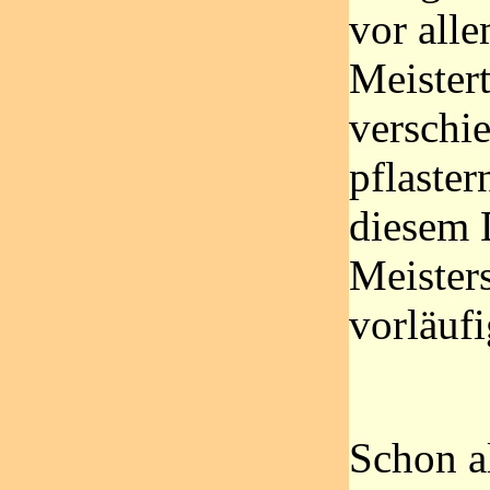
vor alle
Meistert
verschi
pflaster
diesem D
Meister
vorläuf
Schon al