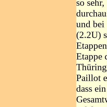
so sehr
durchau
und bei 
(2.2U) s
Etappen
Etappe 
Thüring
Paillot 
dass ein
Gesamtw