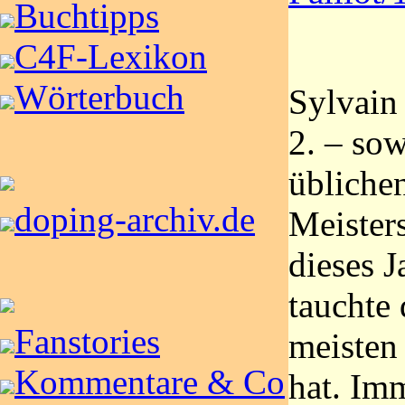
Buchtipps
C4F-Lexikon
Wörterbuch
Sylvain
2. – so
übliche
doping-archiv.de
Meister
dieses J
tauchte 
Fanstories
meisten
Kommentare & Co
hat. Imm