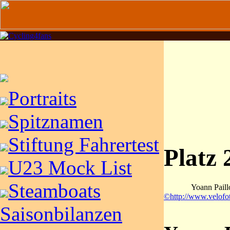
Portraits
Spitznamen
Stiftung Fahrertest
Platz 
U23 Mock List
Steamboats
Yoann Paill
©http://www.velofo
Saisonbilanzen