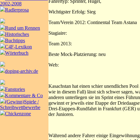
Fahrertyp: Sprinter, Hügel,
2002-2008
Radlerprosa
Wichtigster Erfolg: Sieg
Team/Verein 2012: Continental Team Astana
Rund um Rennen
Stagiaire:
Historisches
Buchtipps
Team 2013:
C4F-Lexikon
Wörterbuch
Beste Mock-Platzierung: neu
Web:
doping-archiv.de
Kasachstan hat einen schier unendlichen Pool
Fanstories
wie in diesem Fall) lässt sich schwer sagen,
Kommentare & Co
anderen unterliegen sie im Sprint eines Führu
(Gewinn)Spiele /
gewinnt er jeweils eine Etappe der Driedaags
Schreibwettbewerbe
Drei-Etappen-Rundfahrt in Frankfurt (GER) u
Chickenzone
der Junioren.
Während andere Fahrer einige Eingewöhnungs