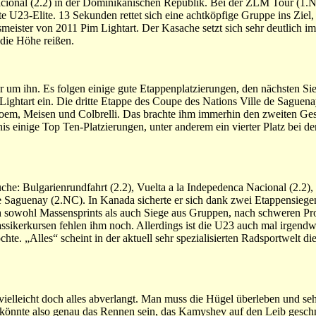
acional (2.2) in der Dominikanischen Republik. Bei der ZLM Tour (1.N
e U23-Elite. 13 Sekunden rettet sich eine achtköpfige Gruppe ins Ziel,
eister von 2011 Pim Lightart. Der Kasache setzt sich sehr deutlich im
die Höhe reißen.
r um ihn. Es folgen einige gute Etappenplatzierungen, den nächsten Sieg
Lightart ein. Die dritte Etappe des Coupe des Nations Ville de Sague
em, Meisen und Colbrelli. Das brachte ihm immerhin den zweiten Gesa
s einige Top Ten-Platzierungen, unter anderem ein vierter Platz bei de
he: Bulgarienrundfahrt (2.2), Vuelta a la Indepedenca Nacional (2.2), 
e Saguenay (2.NC). In Kanada sicherte er sich dank zwei Etappensiege
 sowohl Massensprints als auch Siege aus Gruppen, nach schweren Pro
assikerkursen fehlen ihm noch. Allerdings ist die U23 auch mal irgen
te. „Alles“ scheint in der aktuell sehr spezialisierten Radsportwelt di
elleicht doch alles abverlangt. Man muss die Hügel überleben und se
s könnte also genau das Rennen sein, das Kamyshev auf den Leib geschn