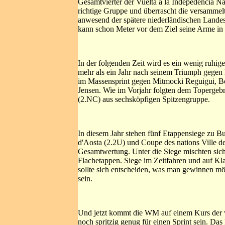
Gesamtvierter der Vuelta a la Indepedencia N
richtige Gruppe und überrascht die versammelt
anwesend der spätere niederländischen Landesm
kann schon Meter vor dem Ziel seine Arme in 
In der folgenden Zeit wird es ein wenig ruhige
mehr als ein Jahr nach seinem Triumph gegen 
im Massensprint gegen Mitmocki Reguigui, Bo
Jensen. Wie im Vorjahr folgten dem Topergebni
(2.NC) aus sechsköpfigen Spitzengruppe.
In diesem Jahr stehen fünf Etappensiege zu Buc
d'Aosta (2.2U) und Coupe des nations Ville d
Gesamtwertung. Unter die Siege mischten sich
Flachetappen. Siege im Zeitfahren und auf Kl
sollte sich entscheiden, was man gewinnen möch
sein.
Und jetzt kommt die WM auf einem Kurs der vi
noch spritzig genug für einen Sprint sein. Da