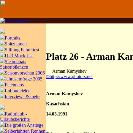
Portraits
Spitznamen
Stiftung Fahrertest
Platz 26 - Arman Ka
U23 Mock List
Steamboats
Saisonbilanzen
Arman Kamyshev
Saisonvorschau 2006
©http://www.photors.net
Jahresumfrage 2005
Patenneos
Lobhudeleien
Arman Kamyshev
Interviews & mehr
Kasachstan
14.03.1991
Radurlaub -
Urlaubsberichte
Die großen Anstiege
Selberfahrten Rennen