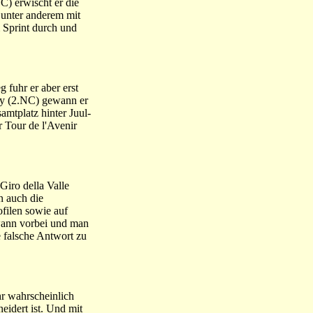
C) erwischt er die
 unter anderem mit
 Sprint durch und
 fuhr er aber erst
nay (2.NC) gewann er
mtplatz hinter Juul-
r Tour de l'Avenir
Giro della Valle
n auch die
filen sowie auf
dwann vorbei und man
e falsche Antwort zu
hr wahrscheinlich
eidert ist. Und mit