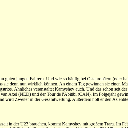
 an guten jungen Fahrern. Und wie so häufig bei Osteuropäern (oder ha
 was sie denn nun wirklich können. An einem Tag gewinnen sie einen Ma
ngstrios. Ähnliches veranstaltet Kamyshev auch. Und das schon seit de
e van Axel (NED) und der Tour de l'Abitibi (CAN). Im Folgejahr gewinn
nd wird Zweiter in der Gesamtwertung. Außerdem holt er den Asientite
zeit in der U23 brauchen, kommt Kamyshev mit großem Trara. Im Feb