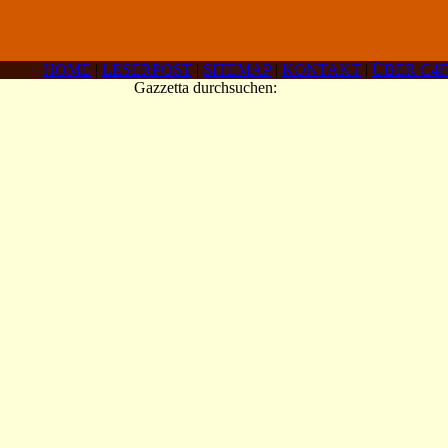
HOME
|
LESERPOST
|
SITEMAP
|
KONTAKT
|
ÜBER C4F
Gazzetta durchsuchen: