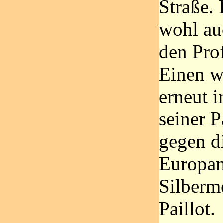
Straße.
wohl auc
den Prof
Einen w
erneut 
seiner P
gegen d
Europam
Silberm
Paillot.