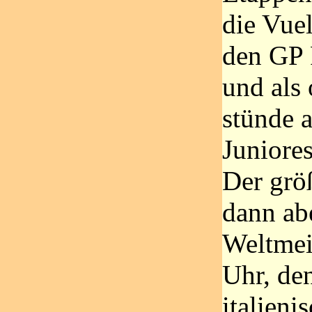
die Vuel
den GP 
und als
stünde 
Juniore
Der grö
dann abe
Weltmeis
Uhr, de
italieni