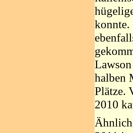
hügelig
konnte. 
ebenfal
gekomme
Lawson 
halben 
Plätze. 
2010 ka
Ähnlich