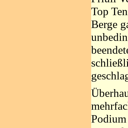
Top Ten
Berge ga
unbeding
beendet
schließ
geschla
Überhau
mehrfac
Podium 