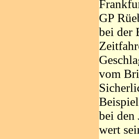
Frankfu
GP Rüeb
bei der
Zeitfah
Geschla
vom Brit
Sicherl
Beispiel
bei den 
wert se