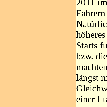
2011 im
Fahrern 
Natürlic
höheres
Starts f
bzw. di
machten 
längst n
Gleichw
einer E