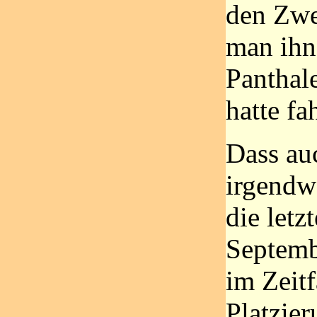
den Zwe
man ihn
Panthal
hatte fa
Dass au
irgendw
die let
Septemb
im Zeit
Platzier