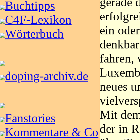
gerade d
Buchtipps
erfolgre
C4F-Lexikon
ein ode
Wörterbuch
denkbar
fahren,
Luxembu
doping-archiv.de
neues u
vielvers
Mit dem
Fanstories
der in 
Kommentare & Co