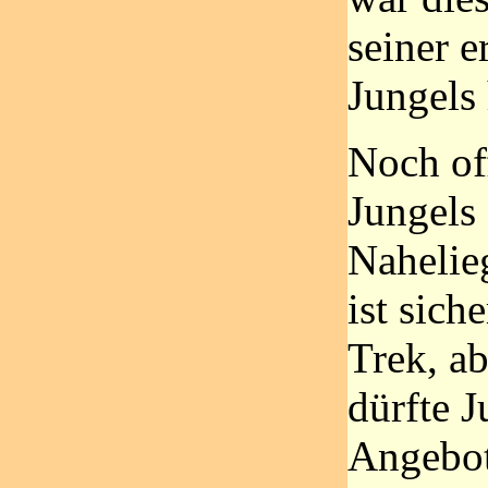
seiner e
Jungels 
Noch of
Jungels
Nahelie
ist sic
Trek, ab
dürfte 
Angebot