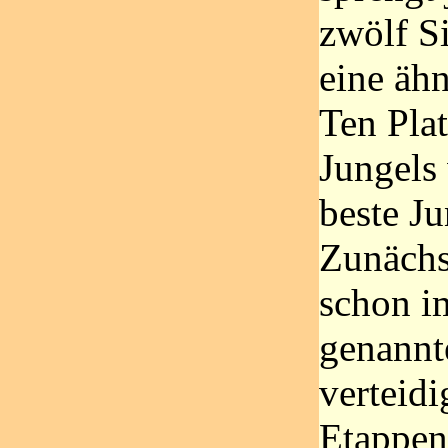
zwölf S
eine äh
Ten Pla
Jungels
beste Ju
Zunächs
schon i
genannte
verteid
Etappen