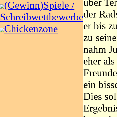
über Te
(Gewinn)Spiele /
der Rads
Schreibwettbewerbe
er bis z
Chickenzone
zu sein
nahm Ju
eher al
Freunde
ein biss
Dies sol
Ergebni