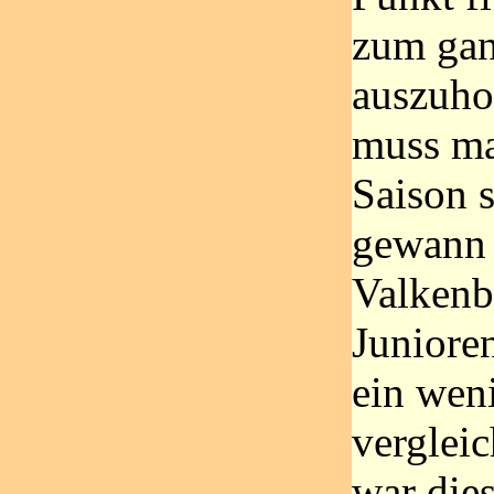
zum gan
auszuho
muss ma
Saison s
gewann 
Valkenb
Junioren
ein wen
vergleic
war die