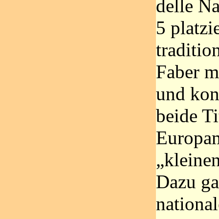
delle N
5 platzi
traditi
Faber m
und kon
beide Ti
Europam
„kleine
Dazu ga
national