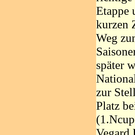
Etappe 
kurzen 
Weg zum
Saisone
später w
Nationa
zur Stel
Platz be
(1.Ncup
Vegard 