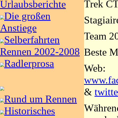
Trek C
Urlaubsberichte
Die großen
Stagiair
Anstiege
Team 20
Selberfahrten
Rennen 2002-2008
Beste M
Radlerprosa
Web:
www.fa
&
twitt
Rund um Rennen
Während
Historisches