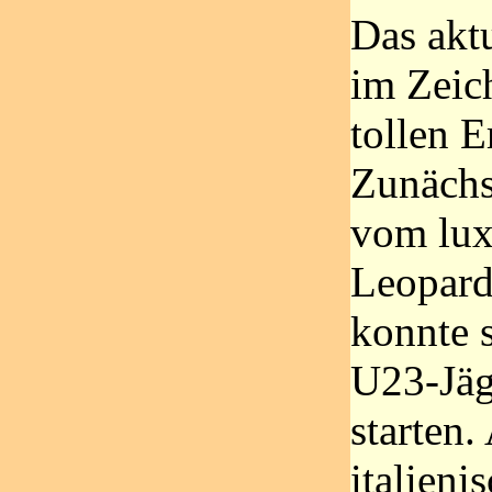
Das aktu
im Zeic
tollen E
Zunächs
vom lu
Leopard
konnte s
U23-Jäg
starten
italieni