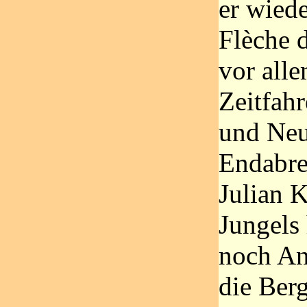
er wied
Flèche 
vor all
Zeitfahr
und Neu
Endabr
Julian 
Jungels
noch An
die Ber