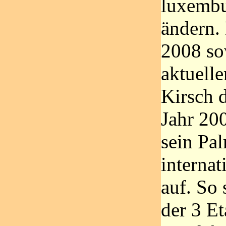
luxembu
ändern.
2008 so
aktuell
Kirsch 
Jahr 20
sein Pa
interna
auf. So 
der 3 E