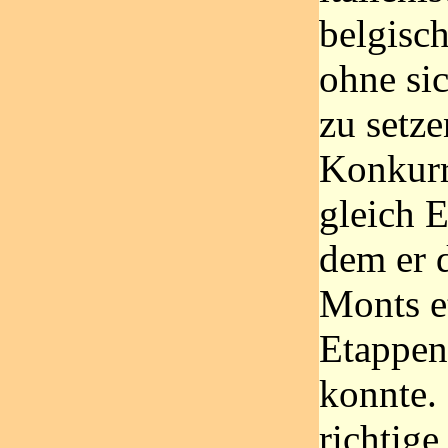
belgisch
ohne sic
zu setz
Konkurr
gleich 
dem er 
Monts e
Etappen
konnte.
richtige