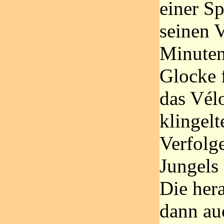
einer S
seinen V
Minuten
Glocke 
das Vél
klingelt
Verfolg
Jungels 
Die her
dann au