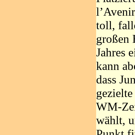
l’Avenir
toll, fa
großen 
Jahres e
kann ab
dass Jun
gezielte
WM-Zeit
wählt, 
Punkt fi