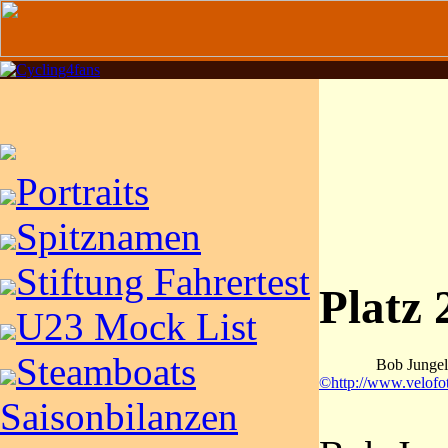
Portraits
Spitznamen
Stiftung Fahrertest
Platz 
U23 Mock List
Steamboats
Bob Jungel
©http://www.velofo
Saisonbilanzen