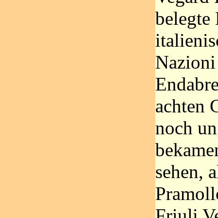
belegte 
italien
Nazioni
Endabre
achten 
noch un
bekamen
sehen, a
Pramoll
Friuli V