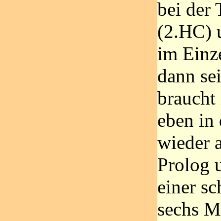
bei der
(2.HC) 
im Einz
dann sei
braucht
eben in
wieder a
Prolog 
einer s
sechs M