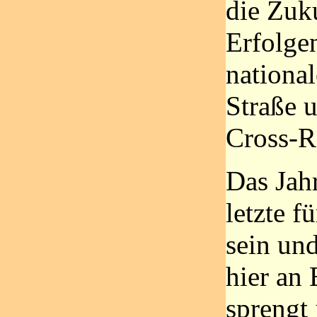
die Zuk
Erfolge
nationa
Straße 
Cross-R
Das Jah
letzte f
sein un
hier an
sprengt