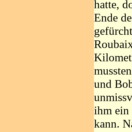
hatte, d
Ende de
gefürch
Roubaix
Kilomet
mussten
und Bob
unmissve
ihm ein
kann. N