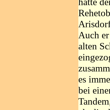
hatte d
Rehetob
Arisdor
Auch er 
alten Sc
eingezo
zusamme
es immer
bei ein
Tandem,