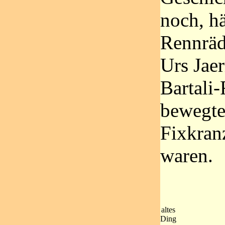
noch, h
Rennräd
Urs Jae
Bartali
bewegte
Fixkran
waren.
altes
Ding