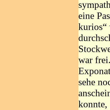
sympathi
eine Pa
kurios“
durchsc
Stockwe
war frei
Exponate
sehe no
anschei
konnte,