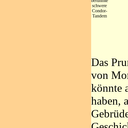
berühmte
schwere
Condor-
Tandem
Das Pru
von Mor
könnte 
haben, 
Gebrüde
Geschich