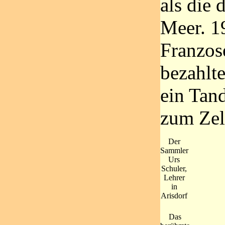
als die 
Meer. 19
Franzos
bezahlte
ein Tan
zum Zel
Der
Sammler
Urs
Schuler,
Lehrer
in
Arisdorf
Das