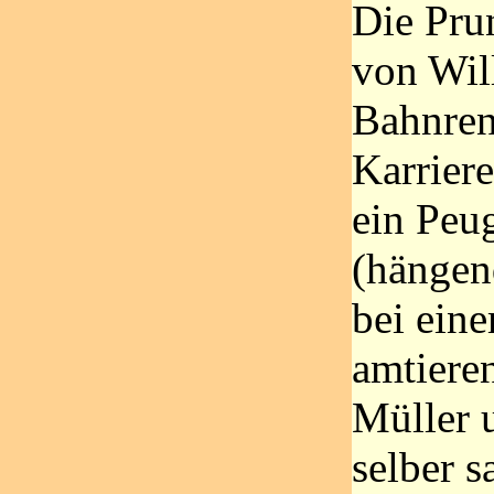
Die Pru
von Wil
Bahnren
Karrier
ein Peu
(hängen
bei ein
amtiere
Müller 
selber s