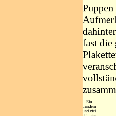
Puppen 
Aufmerk
dahinte
fast di
Plakett
veransch
vollstä
zusamm
Ein
Tandem
und viel
dahinter