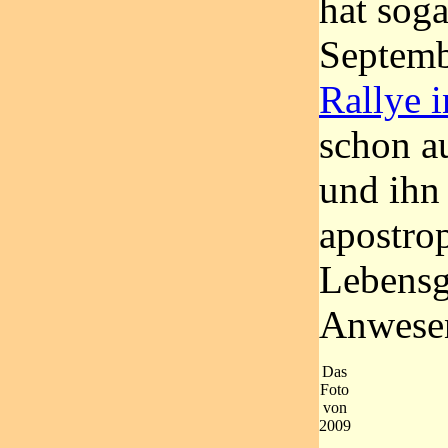
hat sog
Septemb
Rallye 
schon a
und ihn
apostrop
Lebensg
Anwese
Das
Foto
von
2009