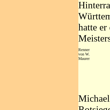
Hinterr
Württem
hatte er
Meisters
Renner
von W.
Maurer
Michaels
Rotsieg