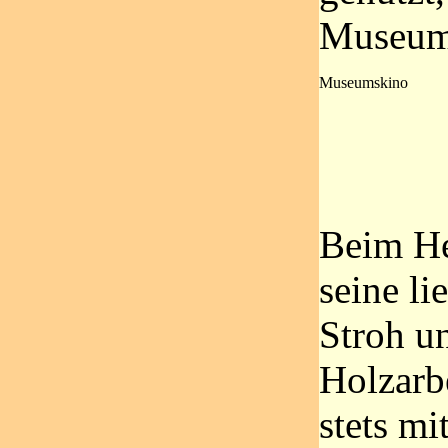
Museums
Museumskino
Beim Her
seine l
Stroh u
Holzarbe
stets mi