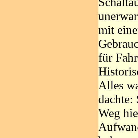
Schalta
unerwar
mit ein
Gebrauc
für Fah
Historis
Alles wa
dachte:
Weg hie
Aufwand