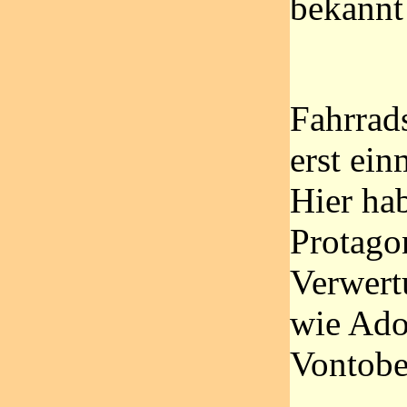
bekannt
Fahrrad
erst ein
Hier hab
Protago
Verwert
wie Ado
Vontobe