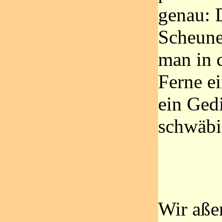
genau: D
Scheune
man in d
Ferne e
ein Ged
schwäbi
Wir aße