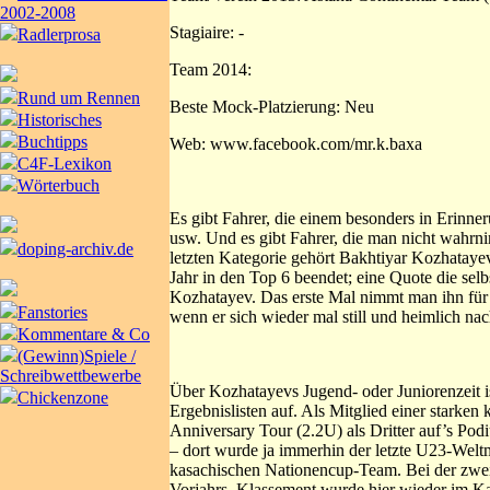
2002-2008
Stagiaire: -
Radlerprosa
Team 2014:
Rund um Rennen
Beste Mock-Platzierung: Neu
Historisches
Buchtipps
Web: www.facebook.com/mr.k.baxa
C4F-Lexikon
Wörterbuch
Es gibt Fahrer, die einem besonders in Erinne
usw. Und es gibt Fahrer, die man nicht wahrn
doping-archiv.de
letzten Kategorie gehört Bakhtiyar Kozhataye
Jahr in den Top 6 beendet; eine Quote die sel
Kozhatayev. Das erste Mal nimmt man ihn für
Fanstories
wenn er sich wieder mal still und heimlich na
Kommentare & Co
(Gewinn)Spiele /
Schreibwettbewerbe
Über Kozhatayevs Jugend- oder Juniorenzeit is
Chickenzone
Ergebnislisten auf. Als Mitglied einer stark
Anniversary Tour (2.2U) als Dritter auf’s Po
– dort wurde ja immerhin der letzte U23-Wel
kasachischen Nationencup-Team. Bei der zweit
Vorjahrs. Klassement wurde hier wieder im Ka