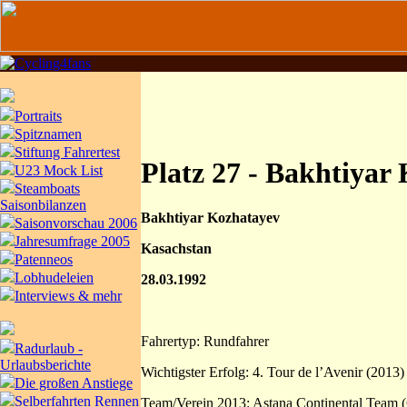
Portraits
Spitznamen
Stiftung Fahrertest
Platz 27 - Bakhtiyar
U23 Mock List
Steamboats
Saisonbilanzen
Bakhtiyar Kozhatayev
Saisonvorschau 2006
Jahresumfrage 2005
Kasachstan
Patenneos
Lobhudeleien
28.03.1992
Interviews & mehr
Fahrertyp: Rundfahrer
Radurlaub -
Urlaubsberichte
Wichtigster Erfolg: 4. Tour de l’Avenir (2013)
Die großen Anstiege
Selberfahrten Rennen
Team/Verein 2013: Astana Continental Team 