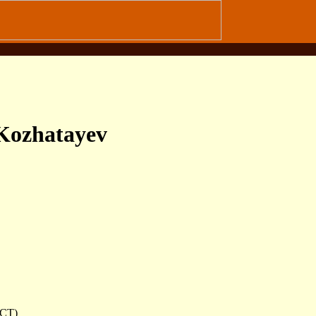
 Kozhatayev
(CT)