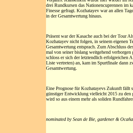
drei Rundkursen das Nationencuprennen im ka
Finesse gefragt. Kozhatayev war an allen Tage
in der Gesamtwertung hinaus.
Präsent war der Kasache auch bei der Tour Als
Kozhatayev nicht folgen, in seinem eigenen T
Gesamtwertung entsprach. Zum Abschluss des 
mal von seiner bislang weitgehend verborgen 
schloss er sich der letztendlich erfolgreiche
Liste vertreten) an, kam im Spurtfinale dann zwa
Gesamtwertung.
Eine Prognose für Kozhatayevs Zukunft fällt s
günstiger Entwicklung vielleicht 2015 zu den
wird so aus einem mehr als soliden Rundfahrer 
nominated by Sean de Bie, gardener & Ocaña,