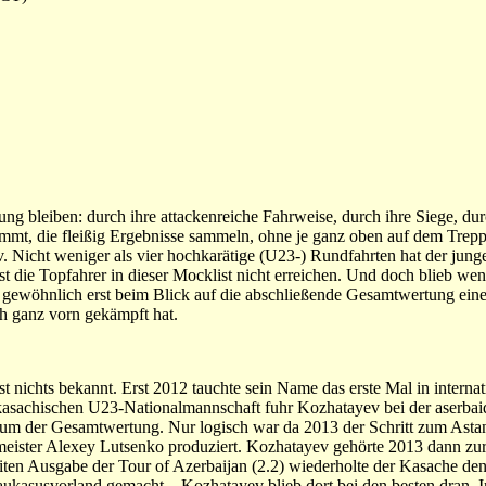
rung bleiben: durch ihre attackenreiche Fahrweise, durch ihre Siege, d
immt, die fleißig Ergebnisse sammeln, ohne je ganz oben auf dem Trep
v. Nicht weniger als vier hochkarätige (U23-) Rundfahrten hat der jun
bst die Topfahrer in dieser Mocklist nicht erreichen. Und doch blieb w
 gewöhnlich erst beim Blick auf die abschließende Gesamtwertung eine
ch ganz vorn gekämpft hat.
t nichts bekannt. Erst 2012 tauchte sein Name das erste Mal in interna
en kasachischen U23-Nationalmannschaft fuhr Kozhatayev bei der aserba
dium der Gesamtwertung. Nur logisch war da 2013 der Schritt zum Ast
tmeister Alexey Lutsenko produziert. Kozhatayev gehörte 2013 dann z
en Ausgabe der Tour of Azerbaijan (2.2) wiederholte der Kasache den 
ukasusvorland gemacht – Kozhatayev blieb dort bei den besten dran. 