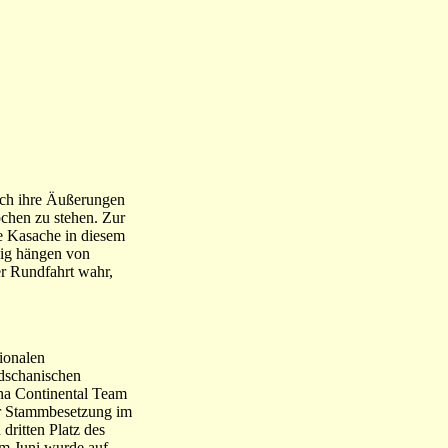
urch ihre Äußerungen
pchen zu stehen. Zur
ge Kasache in diesem
enig hängen von
r Rundfahrt wahr,
tionalen
idschanischen
ana Continental Team
ur Stammbesetzung im
dritten Platz des
Im Juni wurde auf