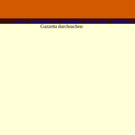
HOME
|
LESERPOST
|
SITEMAP
|
KONTAKT
|
ÜBER C4F
Gazzetta durchsuchen: