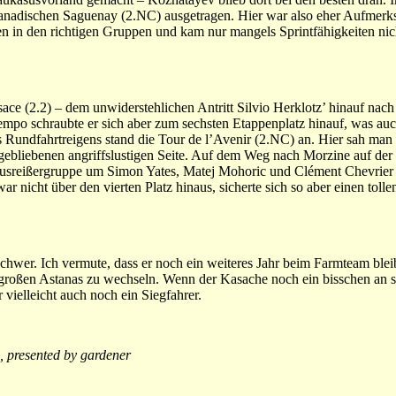
nadischen Saguenay (2.NC) ausgetragen. Hier war also eher Aufmerks
n in den richtigen Gruppen und kam nur mangels Sprintfähigkeiten nich
ace (2.2) – dem unwiderstehlichen Antritt Silvio Herklotz’ hinauf nac
empo schraubte er sich aber zum sechsten Etappenplatz hinauf, was auc
Rundfahrtreigens stand die Tour de l’Avenir (2.NC) an. Hier sah man
gebliebenen angriffslustigen Seite. Auf dem Weg nach Morzine auf der
n Ausreißergruppe um Simon Yates, Matej Mohoric und Clément Chevrier (
r nicht über den vierten Platz hinaus, sicherte sich so aber einen tollen
chwer. Ich vermute, dass er noch ein weiteres Jahr beim Farmteam blei
 großen Astanas zu wechseln. Wenn der Kasache noch ein bisschen an s
vielleicht auch noch ein Siegfahrer.
 presented by gardener