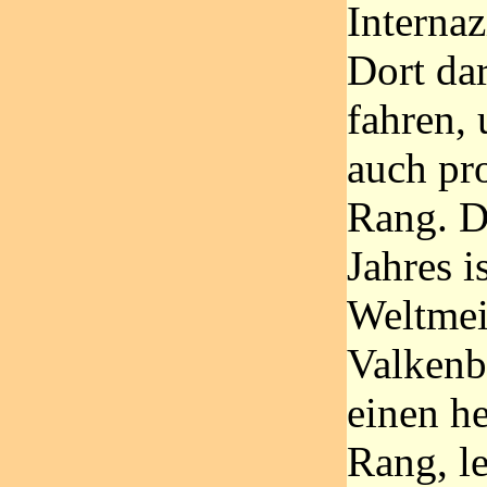
Internaz
Dort da
fahren,
auch pr
Rang. D
Jahres i
Weltmeis
Valkenb
einen h
Rang, l