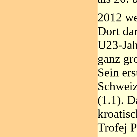
2012 we
Dort dar
U23-Jah
ganz gr
Sein ers
Schweiz
(1.1). D
kroatis
Trofej P