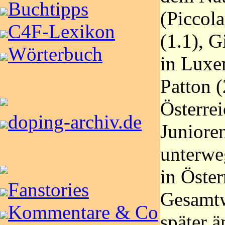
Buchtipps
(Piccola
C4F-Lexikon
(1.1), G
Wörterbuch
in Luxe
Patton 
Österrei
doping-archiv.de
Junioren
unterwe
in Öster
Fanstories
Gesamtw
Kommentare & Co
später ä