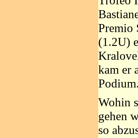
Trofeo 
Bastiane
Premio 
(1.2U) 
Kralove
kam er a
Podium
Wohin s
gehen wi
so abzu