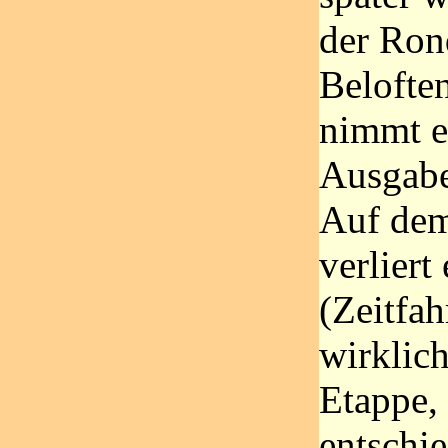
der Ron
Belofte
nimmt e
Ausgabe 
Auf dem
verliert
(Zeitfah
wirklich
Etappe, 
entschi