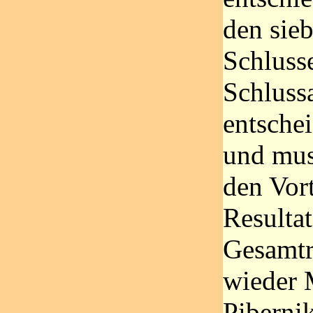
den sie
Schluss
Schlussa
entsche
und mus
den Vort
Resultat
Gesamtr
wieder M
Pibernik