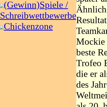
(Gewinn)Spiele /
Ähnlich
Schreibwettbewerbe
Resultat
Chickenzone
Teamkam
Mockie 
beste Re
Trofeo E
die er a
des Jahr
Weltmeis
als 20. 