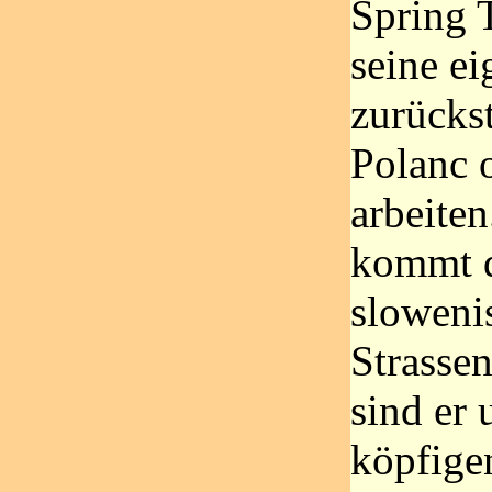
Spring 
seine e
zurücks
Polanc 
arbeite
kommt d
sloweni
Strassen
sind er 
köpfige