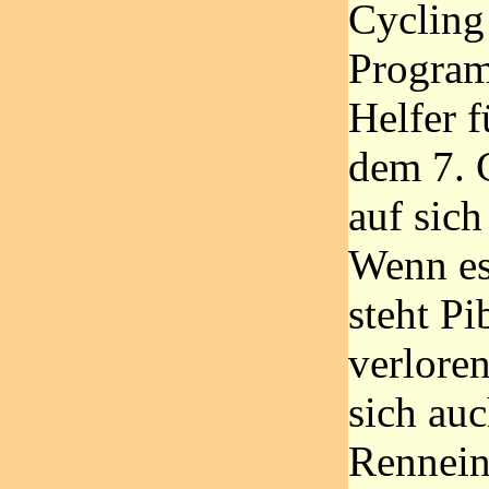
Cycling
Program
Helfer f
dem 7. 
auf sic
Wenn es
steht Pi
verlore
sich au
Rennein