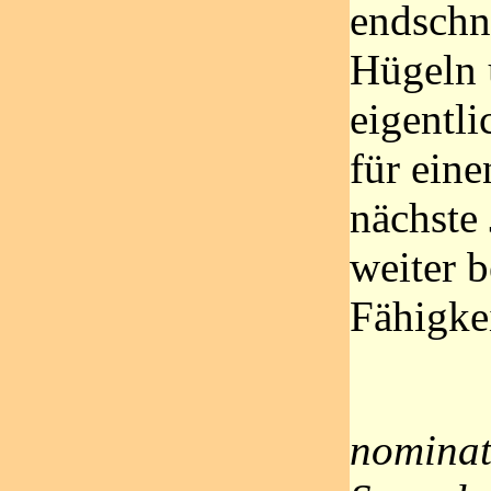
endschn
Hügeln 
eigentl
für eine
nächste 
weiter 
Fähigke
nominat