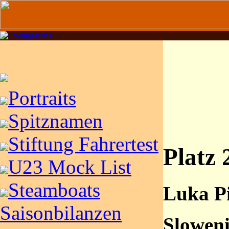
Portraits
Spitznamen
Stiftung Fahrertest
Platz 
U23 Mock List
Steamboats
Luka P
Saisonbilanzen
Slowen