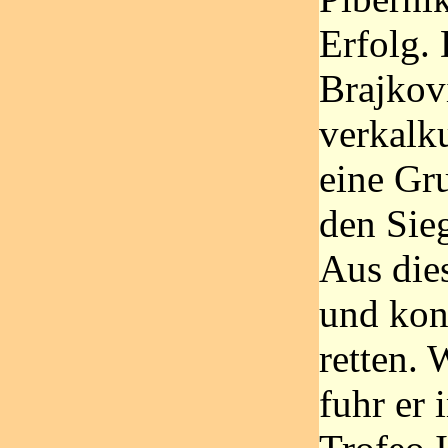
Erfolg. 
Brajkov
verkalku
eine Gr
den Sie
Aus dies
und kon
retten. 
fuhr er 