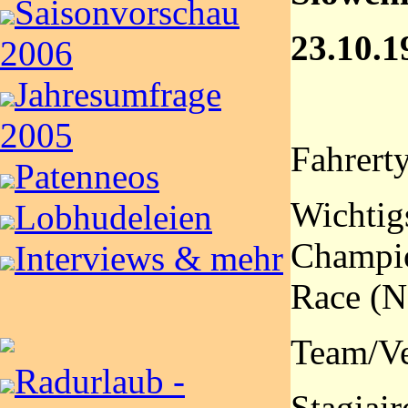
Saisonvorschau
23.10.1
2006
Jahresumfrage
2005
Fahrerty
Patenneos
Wichtigs
Lobhudeleien
Champio
Interviews & mehr
Race (
Team/Ve
Radurlaub -
Stagiair