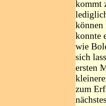
kommt z
ledigli
können i
konnte 
wie Bol
sich las
ersten M
kleiner
zum Erf
nächstes