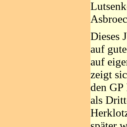
Lutsenk
Asbroec
Dieses J
auf gute
auf eig
zeigt si
den GP 
als Drit
Herklot
später w