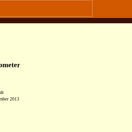
lometer
dt
ember 2013