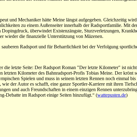
peut und Mechaniker hätte Meine längst aufgegeben. Gleichzeitig wird 
nlichkeiten zu einem Außenseiter innerhalb der Radsportfamilie. Mit de
dem Dopingdruck, überwindet Existenzängste, Sturzverletzungen, Krankh
er wieder die finanzielle Unterstützung von Mäzenen.
sauberen Radsport und für Beharrlichkeit bei der Verfolgung sportliche
er die letzte Seite: Der Radsport Roman "Der letzte Kilometer" ist nicht
 letzten Kilometer des Bahnradsport-Profis Tobias Meine. Der krönt s
ympischen Spielen und muss in seinem letzten Rennen noch einmal bis 
wie der Autor es schafft, eine ganze Sportler-Karriere mit ihren Tiefs
ngen und auch Freundschaften in einem einzigen Rennen unterzubring
g-Debatte im Radsport einige Seiten hinzufügt.“ (
wattepusten.de
)