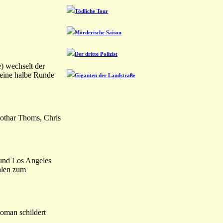
Tödliche Tour
Mörderische Saison
Der dritte Polizist
) wechselt der
 eine halbe Runde
Giganten der Landstraße
othar Thoms, Chris
 und Los Angeles
alen zum
Roman schildert