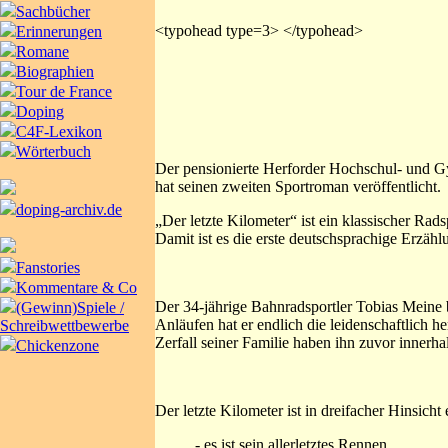
Sachbücher
<typohead type=3> </typohead>
Erinnerungen
Romane
Biographien
Tour de France
Doping
C4F-Lexikon
Wörterbuch
Der pensionierte Herforder Hochschul- und Gy
hat seinen zweiten Sportroman veröffentlicht.
doping-archiv.de
„Der letzte Kilometer“ ist ein klassischer 
Damit ist es die erste deutschsprachige Erzähl
Fanstories
Kommentare & Co
Der 34-jährige Bahnradsportler Tobias Meine b
(Gewinn)Spiele /
Anläufen hat er endlich die leidenschaftlich h
Schreibwettbewerbe
Zerfall seiner Familie haben ihn zuvor innerha
Chickenzone
Der letzte Kilometer ist in dreifacher Hinsicht e
- es ist sein allerletztes Rennen