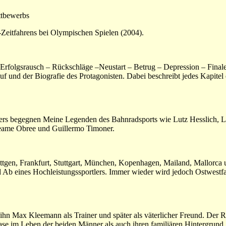
ettbewerbs
m-Zeitfahrens bei Olympischen Spielen (2004).
 Erfolgsrausch – Rückschläge –Neustart – Betrug – Depression – Finale
f und der Biografie des Protagonisten. Dabei beschreibt jedes Kapitel
ers begegnen Meine Legenden des Bahnradsports wie Lutz Hesslich, L
eame Obree und Guillermo Timoner.
ttgen, Frankfurt, Stuttgart, München, Kopenhagen, Mailand, Mallorca
nd Ab eines Hochleistungssportlers. Immer wieder wird jedoch Ostwestf
t ihn Max Kleemann als Trainer und später als väterlicher Freund. Der 
se im Leben der beiden Männer als auch ihren familiären Hintergrund.