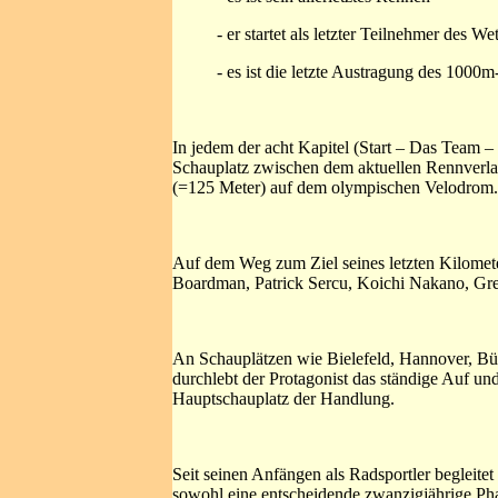
- er startet als letzter Teilnehmer des W
- es ist die letzte Austragung des 1000
In jedem der acht Kapitel (Start – Das Team –
Schauplatz zwischen dem aktuellen Rennverlau
(=125 Meter) auf dem olympischen Velodrom.
Auf dem Weg zum Ziel seines letzten Kilomet
Boardman, Patrick Sercu, Koichi Nakano, Gr
An Schauplätzen wie Bielefeld, Hannover, Bü
durchlebt der Protagonist das ständige Auf u
Hauptschauplatz der Handlung.
Seit seinen Anfängen als Radsportler begleite
sowohl eine entscheidende zwanzigjährige Pha