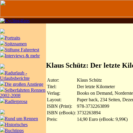
Portraits
Spitznamen
Stiftung Fahrertest
Interviews & mehr
Klaus Schütz: Der letzte Ki
Radurlaub -
Urlaubsberichte
Autor:
Klaus Schütz
Die großen Anstiege
Titel:
Der letzte Kilometer
Selberfahrten Rennen
Verlag:
Books on Demand, Norderste
2002-2008
Layout:
Paper back, 234 Seiten, Dez
Radlerprosa
ISBN (Print):
978-3732263899
ISBN (eBook):
3732263894
Rund um Rennen
Preis:
14,90 Euro (eBook: 9,99€)
Historisches
Buchtipps