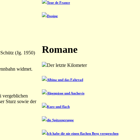
Tour de France
Doping
Romane
 Schütz (Jg. 1950)
Der letzte Kilometer
rennbahn widmet.
Albina und das Fahrrad
Alpenpässe und Anchovis
i vergeblichen
ser Sturz sowie der
Kurz und flach
die Spitzengruppe
Ich habe dir nie einen flachen Berg versprochen