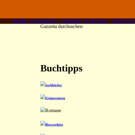
HOME
|
LESERPOST
|
SITEMAP
|
KONTAKT
|
ÜBER C4F
Gazzetta durchsuchen:
Buchtipps
Sachbücher
Erinnerungen
Romane
Biographien