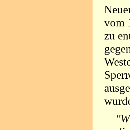
Neue
vom 1
zu en
gegen
Westd
Sperr
ausge
wurd
"W