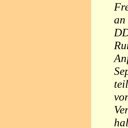
Fr
an 
DD
Ru
An
Se
te
vo
Ve
ha