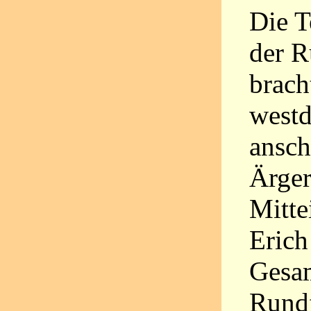
Die T
der R
brach
westd
ansch
Ärger
Mitte
Erich
Gesam
Rundf