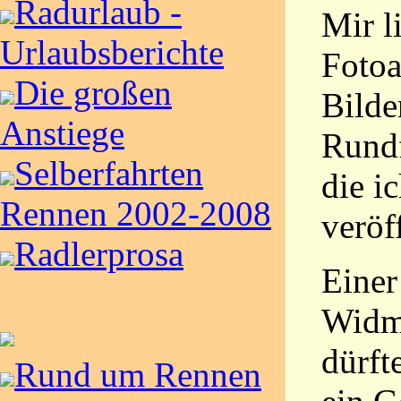
Radurlaub -
Mir l
Urlaubsberichte
Foto
Die großen
Bilde
Anstiege
Rundf
Selberfahrten
die ic
Rennen 2002-2008
veröf
Radlerprosa
Einer
Widm
dürft
Rund um Rennen