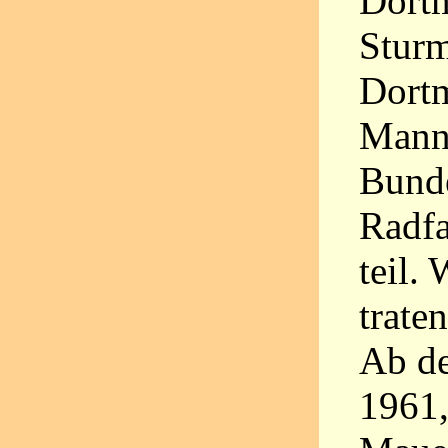
Dort
Stur
Dort
Manns
Bund
Radf
teil.
trate
Ab de
1961,