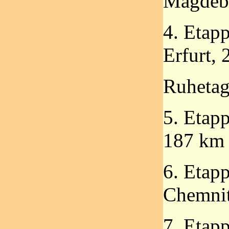
Magdeb
4. Etap
Erfurt,
Ruheta
5. Etapp
187 km
6. Etap
Chemnit
7. Etap