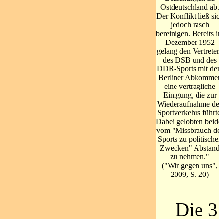
Ostdeutschland ab.
Der Konflikt ließ si
jedoch rasch
bereinigen. Bereits 
Dezember 1952
gelang den Vertrete
des DSB und des
DDR-Sports mit de
Berliner Abkomme
eine vertragliche
Einigung, die zur
Wiederaufnahme de
Sportverkehrs führt
Dabei gelobten beid
vom "Missbrauch d
Sports zu politische
Zwecken" Abstan
zu nehmen."
("Wir gegen uns",
2009, S. 20)
Die 3