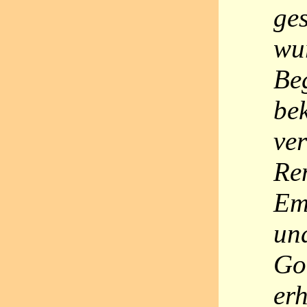
ges
wu
Beg
be
ver
Re
Em
un
Go
erh