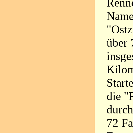
Renn
Nam
"Ostz
über 
insge
Kilom
Start
die "
durch
72 Fa