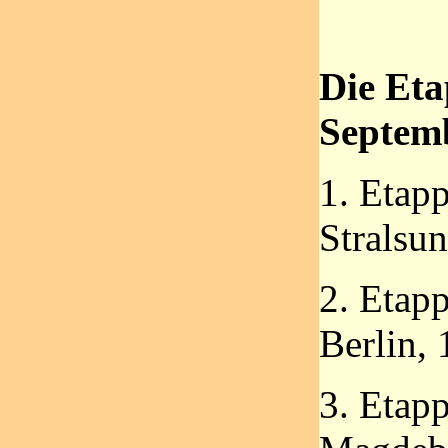
Die Eta
Septem
1. Etapp
Stralsu
2. Etapp
Berlin,
3. Etap