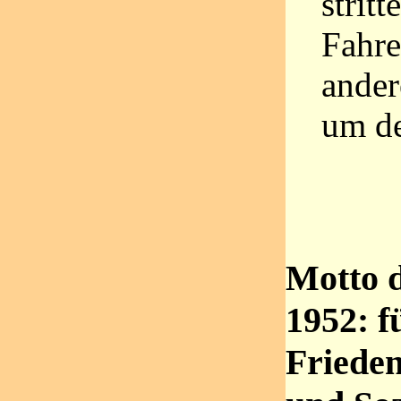
strit
Fahre
ander
um de
Motto 
1952: f
Frieden