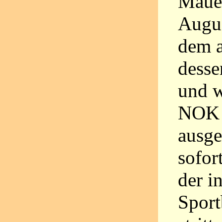
Maue
Augu
dem 
dess
und 
NOK
ausg
sofor
der i
Sport