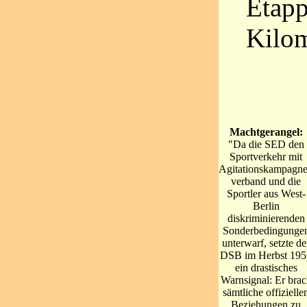
Etap
Kilom
Machtgerangel:
"Da die SED den
Sportverkehr mit
Agitationskampagn
verband und die
Sportler aus West-
Berlin
diskriminierenden
Sonderbedingunge
unterwarf, setzte de
DSB im Herbst 195
ein drastisches
Warnsignal: Er brac
sämtliche offizielle
Beziehungen zu