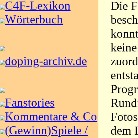
C4F-Lexikon
Die F
Wörterbuch
beschr
konnt
kein
doping-archiv.de
zuord
ents
Prog
Fanstories
Rundf
Kommentare & Co
Fotos
(Gewinn)Spiele /
dem I