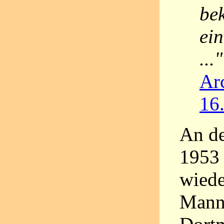
be
ei
..."
Ar
16
An de
1953
wiede
Manns