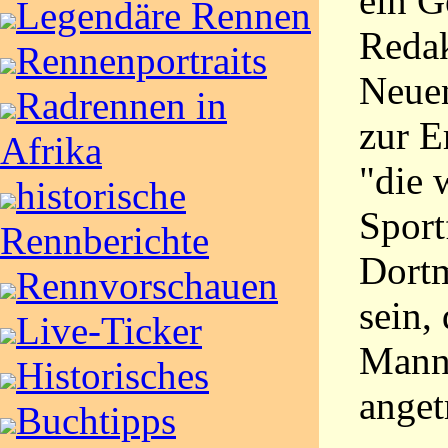
ein G
Legendäre Rennen
Redak
Rennenportraits
Neue
Radrennen in
zur E
Afrika
"die 
historische
Sport
Rennberichte
Dort
Rennvorschauen
sein,
Live-Ticker
Mann
Historisches
anget
Buchtipps