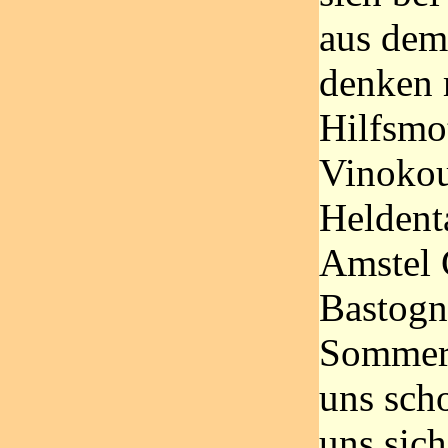
aus dem
denken 
Hilfsmo
Vinokou
Heldent
Amstel 
Bastogn
Sommer 
uns sch
uns sich