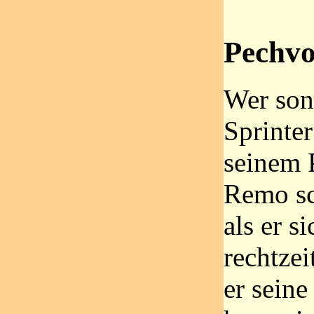
Pechvo
Wer son
Sprinter
seinem 
Remo sc
als er s
rechtzei
er sein