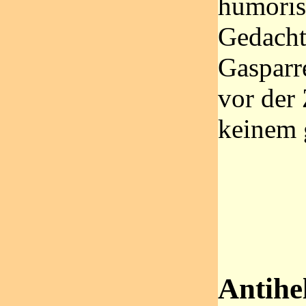
humorist
Gedacht 
Gasparr
vor der 
keinem
Antihe