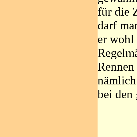
für die 
darf ma
er wohl 
Regelmä
Rennen a
nämlich
bei den