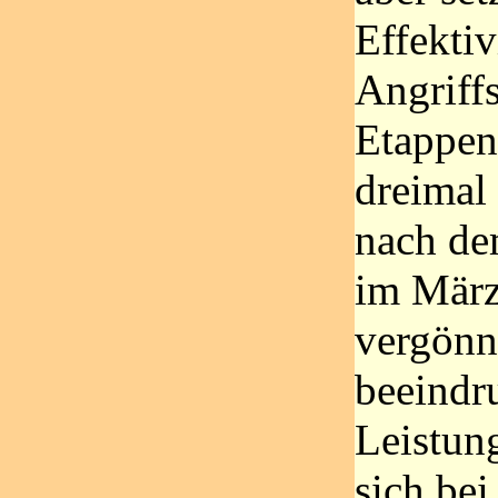
Effektiv
Angriffs
Etappen 
dreimal
nach dem
im März
vergönnt
beeindr
Leistung
sich be