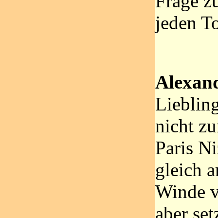
Frage z
jeden T
Alexan
Lieblin
nicht zu
Paris N
gleich 
Winde v
aber set