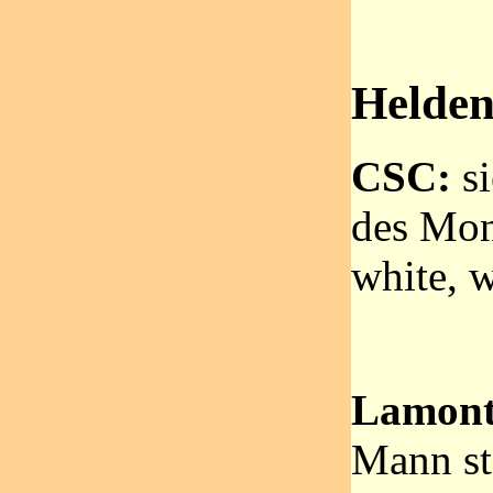
Helde
CSC:
si
des Mon
white, 
Lamont
Mann st