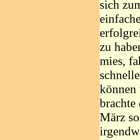
sich zum
einfache
erfolgre
zu haben
mies, fa
schnelle
können 
brachte 
März so 
irgendw