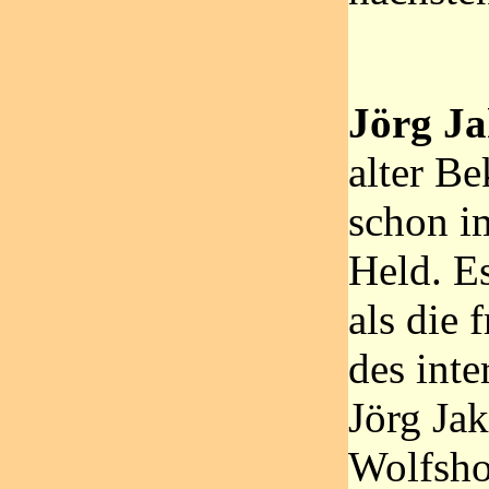
Jörg Ja
alter Be
schon i
Held. E
als die 
des inte
Jörg Ja
Wolfsho