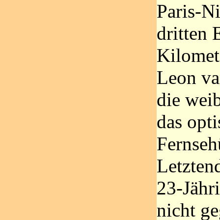
Paris-Ni
dritten 
Kilomet
Leon va
die wei
das opti
Fernseh
Letztend
23-Jähri
nicht g