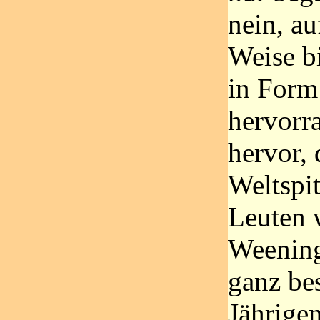
nein, a
Weise bi
in Form
hervorr
hervor, 
Weltspi
Leuten 
Weening
ganz bes
Jährige