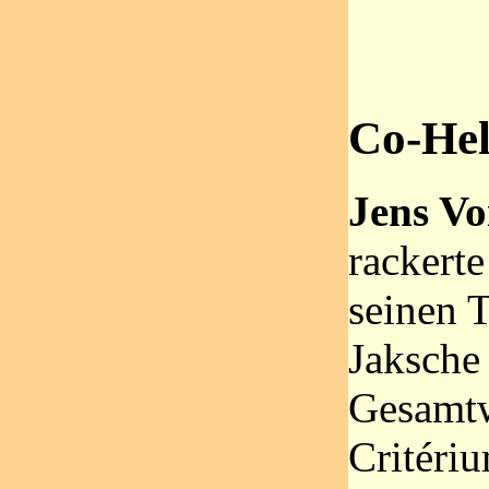
Co-He
Jens Vo
rackerte
seinen 
Jaksche 
Gesamtw
Critériu