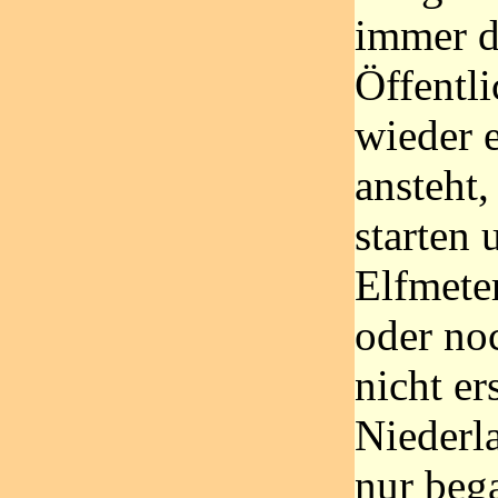
immer d
Öffentl
wieder e
ansteht,
starten
Elfmete
oder noc
nicht er
Niederla
nur beg