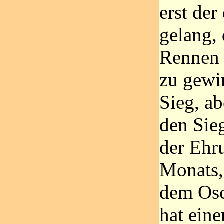
erst der
gelang, 
Rennen 
zu gewin
Sieg, ab
den Sieg
der Ehr
Monats,
dem Osca
hat ein