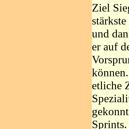
Ziel Sie
stärkst
und dan
er auf 
Vorspru
können.
etliche 
Speziali
gekonnt 
Sprints.