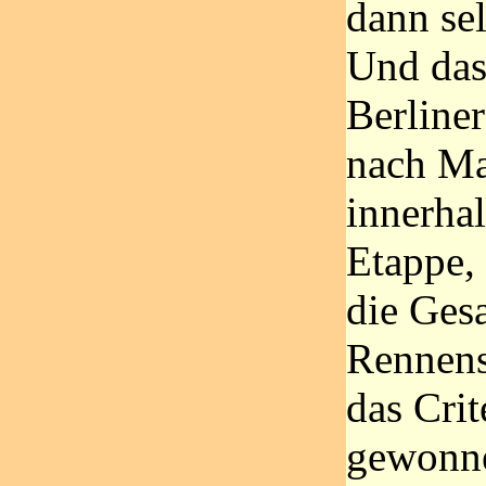
dann se
Und das
Berliner
nach Ma
innerhal
Etappe,
die Ges
Rennens.
das Crit
gewonne