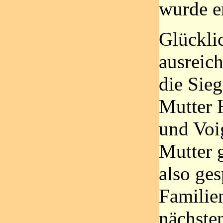
wurde e
Glückli
ausreic
die Sie
Mutter 
und Voi
Mutter 
also ges
Familien
nächste