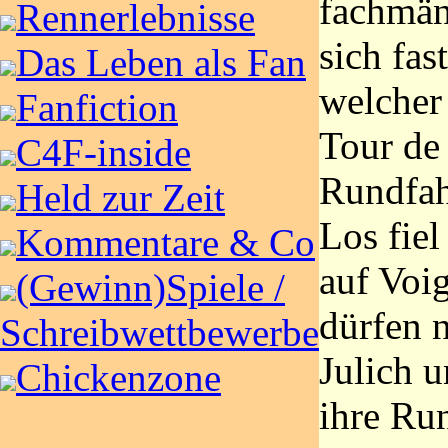
fachmänn
Rennerlebnisse
sich fas
Das Leben als Fan
welcher 
Fanfiction
Tour de
C4F-inside
Rundfah
Held zur Zeit
Los fiel
Kommentare & Co
auf Voig
(Gewinn)Spiele /
dürfen 
Schreibwettbewerbe
Julich 
Chickenzone
ihre Run