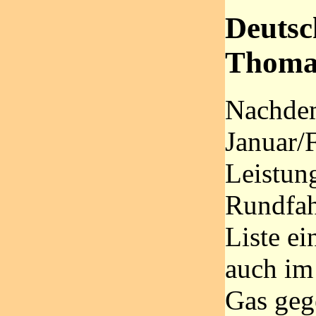
Deutsc
Thomas
Nachdem
Januar/F
Leistun
Rundfah
Liste ei
auch im
Gas geg