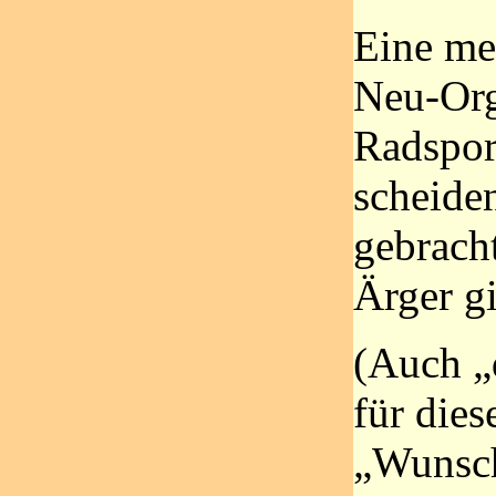
Eine me
Neu-Org
Radspor
scheide
gebrach
Ärger g
(Auch „
für dies
„Wunsch