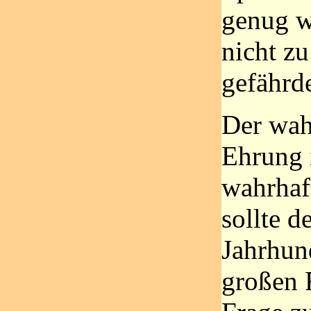
genug w
nicht zu
gefährd
Der wah
Ehrung i
wahrhaft
sollte d
Jahrhund
großen 