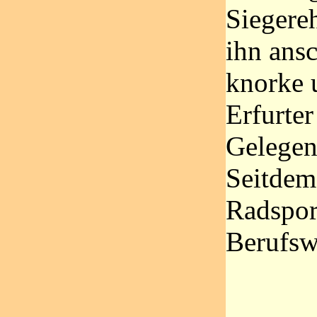
Siegere
ihn ans
knorke 
Erfurter
Gelegen
Seitdem
Radspor
Berufs