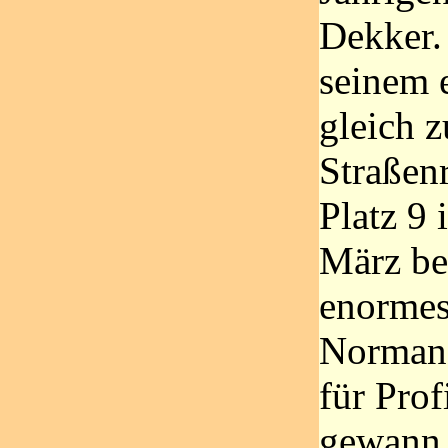
Dekker. 
seinem 
gleich 
Straßen
Platz 9
März bes
enormes 
Normand
für Prof
gewann.