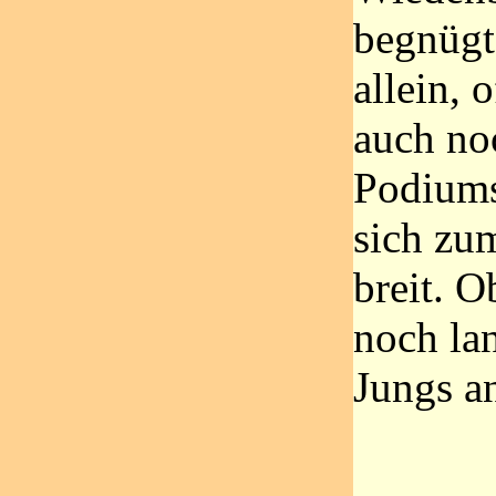
begnügt
allein, 
auch no
Podiums
sich zu
breit. 
noch lan
Jungs a