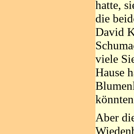
hatte, s
die bei
David K
Schumac
viele S
Hause h
Blumen
könnten
Aber di
Wiedenb