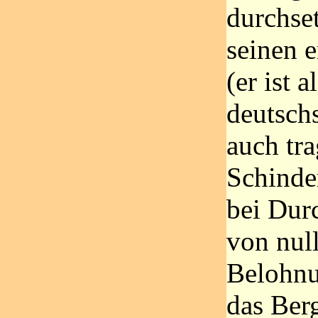
durchse
seinen e
(er ist a
deutsch
auch tra
Schinde
bei Dur
von nul
Belohnu
das Berg