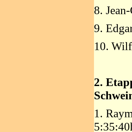
8. Jean
9. Edga
10. Wilf
2. Eta
Schwei
1. Raym
5:35:40