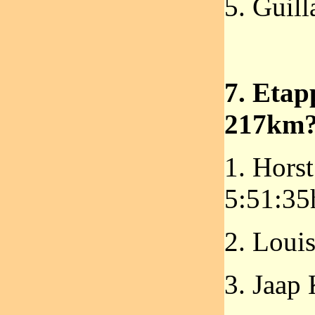
5. Guil
7. Etap
217km?
1. Hors
5:51:35
2. Louis
3. Jaap