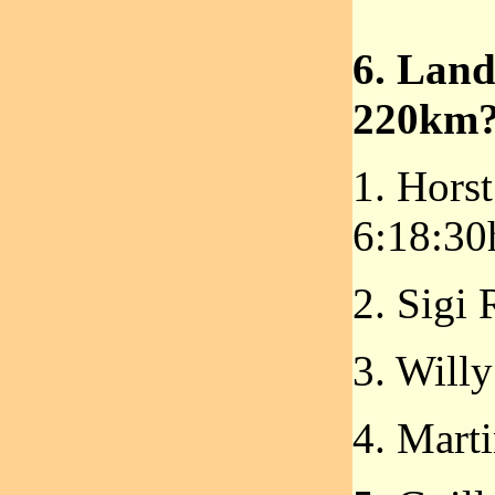
6. Land
220km?
1. Hors
6:18:30
2. Sigi
3. Willy
4. Mart