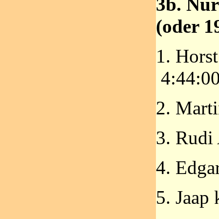
3b. Nü
(oder 
1. Hors
4:44:0
2. Mart
3. Rudi 
4. Edga
5. Jaap 