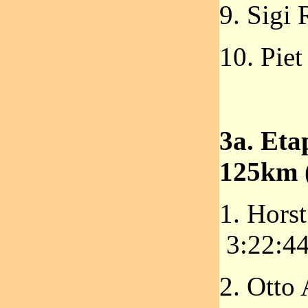
9. Sigi
10. Pie
3a. Eta
125km (
1. Hors
3:22:4
2. Otto