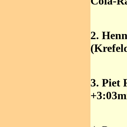
Cola-R
2. Hen
(Krefel
3. Piet
+3:03m