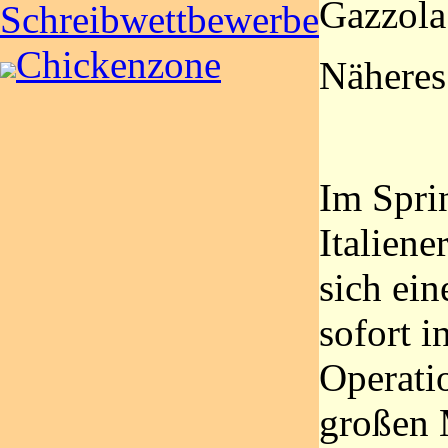
Gazzol
Schreibwettbewerbe
Chickenzone
Näheres
Im Sprin
Italiene
sich ei
sofort i
Operati
großen 