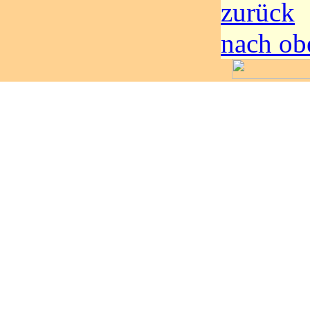
zurück
nach ob