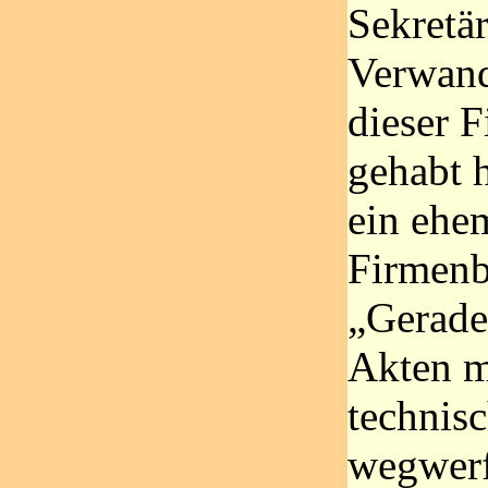
Sekretär
Verwand
dieser F
gehabt 
ein ehe
Firmenbe
„Gerade 
Akten m
technisc
wegwerf