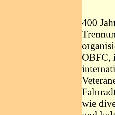
400 Jah
Trennun
organisi
OBFC, i
internat
Veteran
Fahrradt
wie dive
und kult