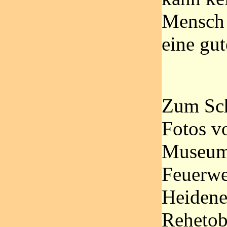
Mensch 
eine gu
Zum Sch
Fotos v
Museums
Feuerwe
Heidener
Rehetob