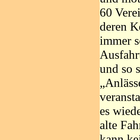
60 Verei
deren K
immer s
Ausfahr
und so 
„Anläss
veranst
es wied
alte Fah
kann ke