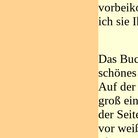
vorbei
ich sie 
Das Buch
schönes
Auf der 
groß ei
der Seit
vor wei