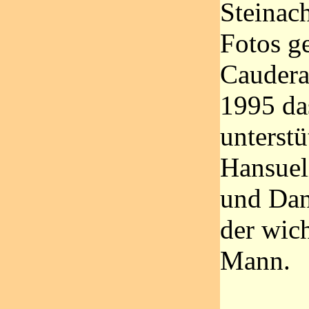
Steinach
Fotos g
Caudera
1995 d
unterstü
Hansuel
und Dan
der wich
Mann.