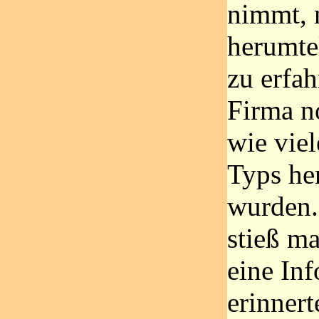
nimmt, 
herumte
zu erfah
Firma n
wie viel
Typs her
wurden
stieß ma
eine In
erinnert