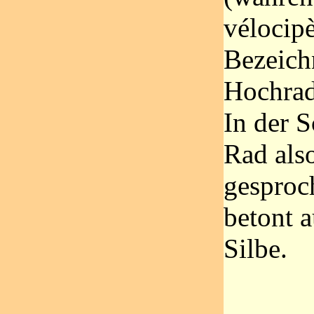
vélocipè
Bezeich
Hochrad
In der S
Rad also
gesproc
betont a
Silbe.