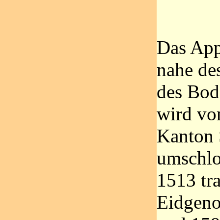
Das App
nahe de
des Bod
wird vo
Kanton 
umschlo
1513 tra
Eidgeno