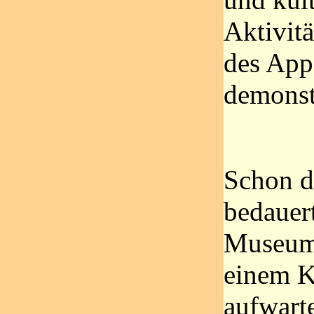
Aktivitä
des App
demonstr
Schon d
bedauert
Museum 
einem K
aufwart