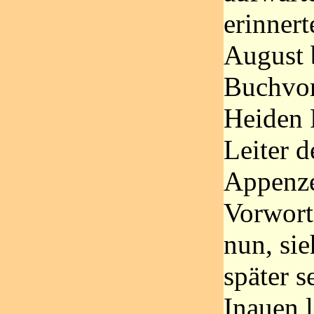
erinnert
August 
Buchvor
Heiden 
Leiter 
Appenze
Vorwort
nun, sie
später s
Inauen l