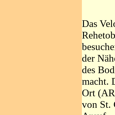
Das Ve
Rehetob
besuche
der Näh
des Bod
macht. 
Ort (AR)
von St. 