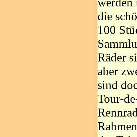
werden u
die schö
100 Stü
Sammlun
Räder si
aber zw
sind do
Tour-de
Rennrad
Rahmen