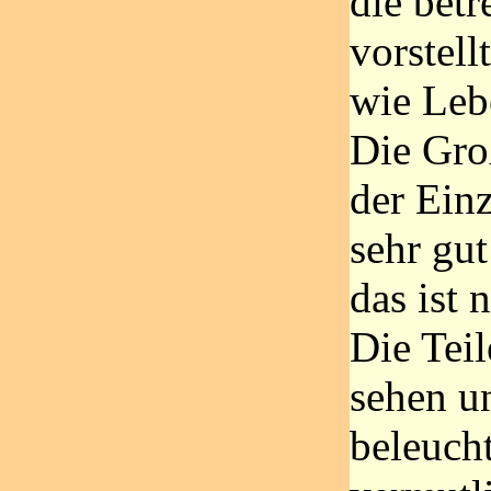
die betr
vorstell
wie Leb
Die Gr
der Einz
sehr gu
das ist 
Die Tei
sehen u
beleucht