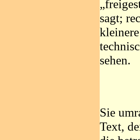
„freiges
sagt; re
kleiner
technisc
sehen.
Sie umr
Text, d