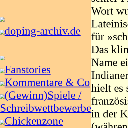
Wort wu
Lateinis
doping-archiv.de
für »sch
Das klin
Name ei
Fanstories
Indiane
Kommentare & Co
hielt es 
(Gewinn)Spiele /
französ
Schreibwettbewerbe
in der 
Chickenzone
(währen