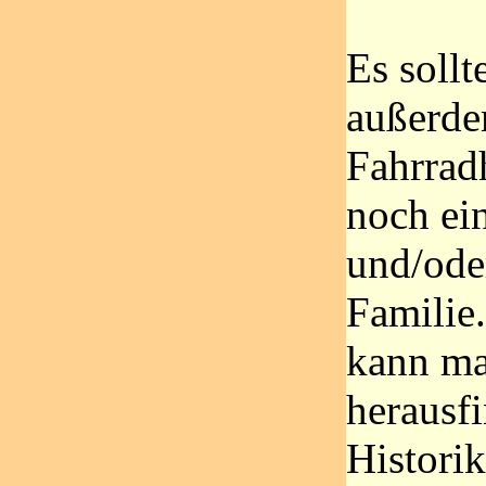
Es sollt
außerde
Fahrradh
noch ei
und/ode
Familie.
kann ma
herausf
Historik