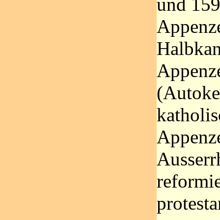
und 159
Appenze
Halbkan
Appenze
(Autoke
katholi
Appenze
Ausserr
reformie
protesta