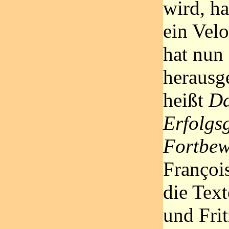
wird, h
ein Vel
hat nun
herausg
heißt
Da
Erfolgs
Fortbe
Françoi
die Tex
und Fri