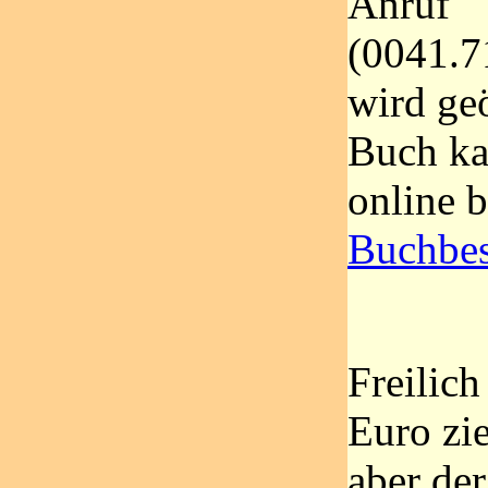
Anruf
(0041.7
wird ge
Buch ka
online b
Buchbes
Freilich
Euro zie
aber der