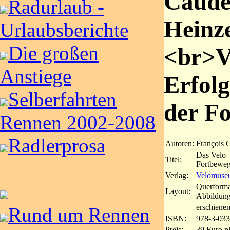
Cauder
Radurlaub -
Heinze
Urlaubsberichte
Die großen
<br>Ve
Anstiege
Erfolg
Selberfahrten
der F
Rennen 2002-2008
Radlerprosa
Autoren:
François C
Das Velo –
Titel:
Fortbewe
Verlag:
Velomuse
Querformat
Layout:
Abbildun
erschiene
Rund um Rennen
ISBN:
978-3-033
Preis:
39 Euro p