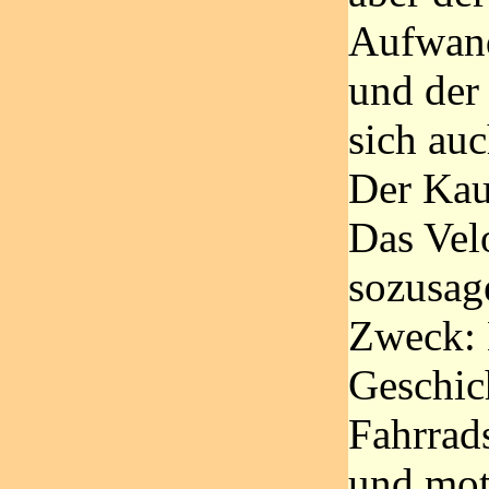
Aufwand
und der
sich auc
Der Kau
Das Velo
sozusag
Zweck: E
Geschic
Fahrrad
und mot