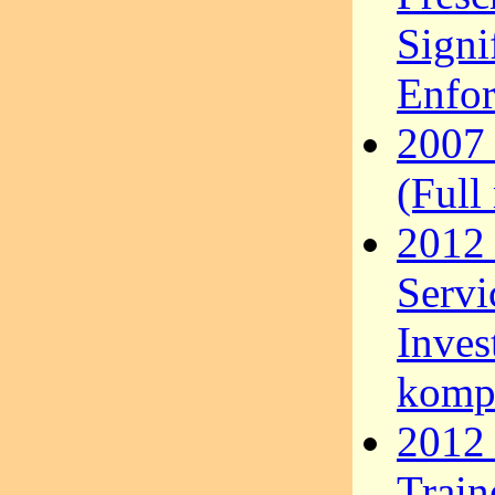
Signi
Enfor
2007 
(Full
2012
Servi
Inves
kompl
2012 
Train