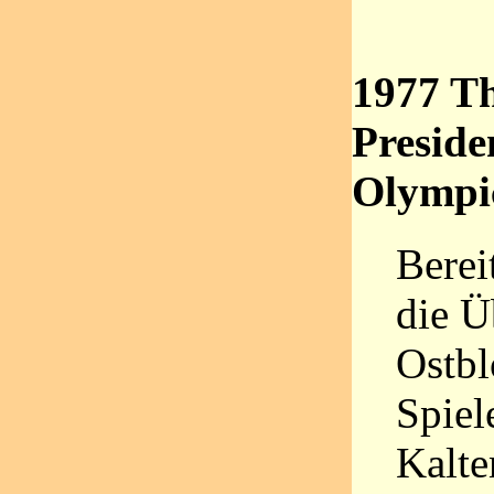
1977 Th
Preside
Olympi
Berei
die Ü
Ostbl
Spiel
Kalte