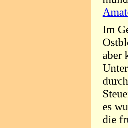
Amate
Im Ge
Ostbl
aber 
Unter
durch
Steue
es wu
die f