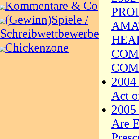
Kommentare & Co
PRO
(Gewinn)Spiele /
AMA
Schreibwettbewerbe
HEA
Chickenzone
COM
COM
2004 
Act o
2005 
Are E
Presc