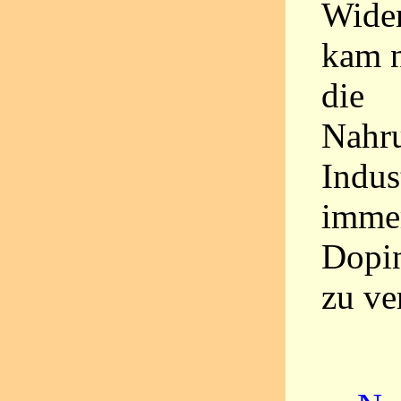
Wider
kam n
die
Nahru
Indus
immer
Dopin
zu ve