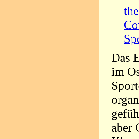
the
Co
Spo
Das E
im Os
Sport
organ
gefüh
aber 