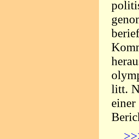
polit
geno
berie
Komm
herau
olymp
litt.
einer
Beric
>>>