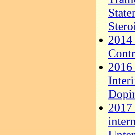
State
Stero
2014 
Contr
2016 
Inter
Dopi
2017
inter
Unter