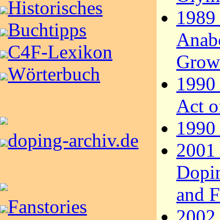
Historisches
1989 
Buchtipps
Anabo
C4F-Lexikon
Grow
Wörterbuch
1990 
Act o
1990
doping-archiv.de
2001
Dopin
and F
Fanstories
2002