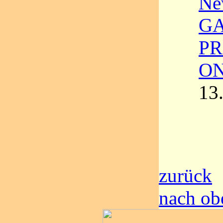
Ne
GA
PR
ON
13
zurück
nach ob