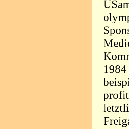
USam
olymp
Spon
Medi
Komme
1984 
beisp
profi
letzt
Freig