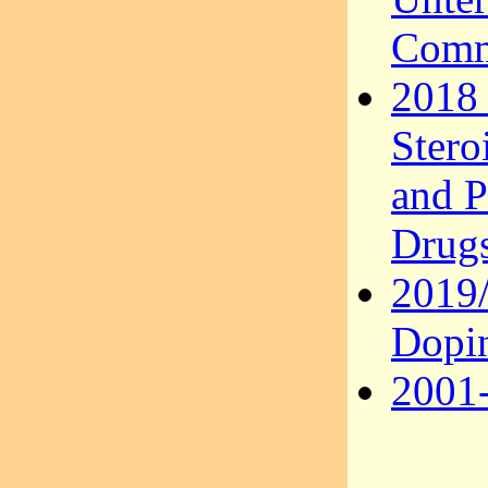
Comm
2018 
Stero
and P
Drug
2019
Dopi
2001