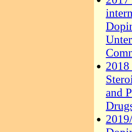
inter
Dopin
Unter
Comm
2018 
Stero
and P
Drug
2019