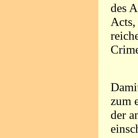
des A
Acts,
reic
Crime
Dami
zum 
der a
einsc