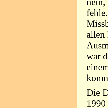
nein,
fehle
Missb
allen
Ausm
war d
einem
komm
Die D
1990 