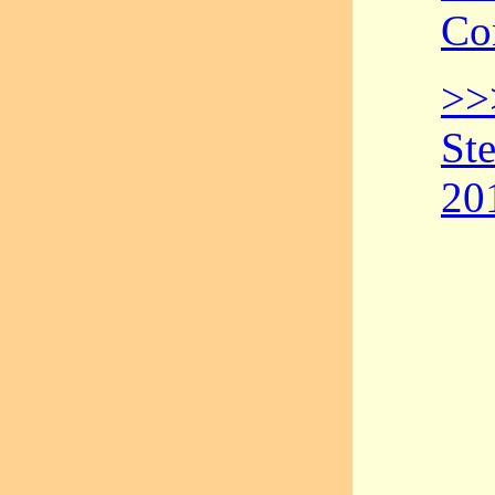
Co
>>
Ste
20