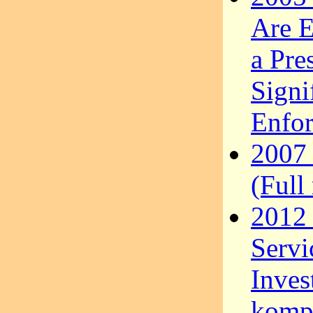
Are E
a Pre
Signi
Enfor
2007 
(Full
2012
Servi
Inves
kompl