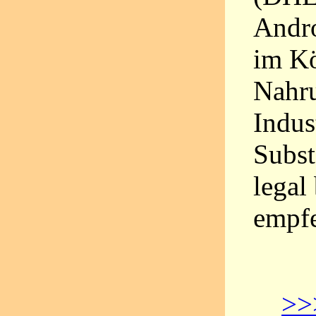
Andro
im Kö
Nahru
Indus
Subst
legal
empfe
>>