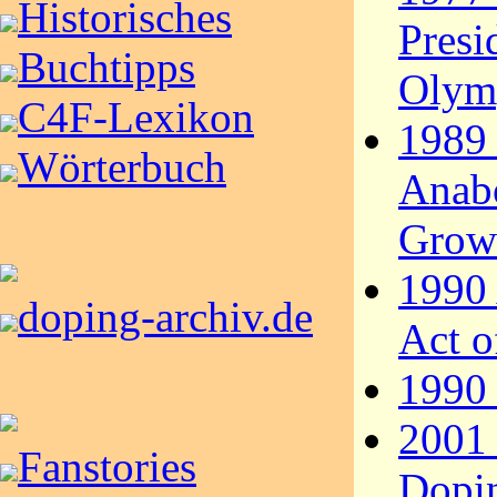
Historisches
Presi
Buchtipps
Olymp
C4F-Lexikon
1989 
Wörterbuch
Anabo
Grow
1990 
doping-archiv.de
Act o
1990
2001
Fanstories
Dopin