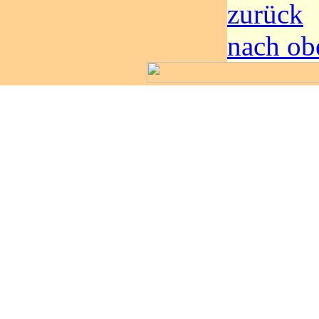
zurück
nach ob