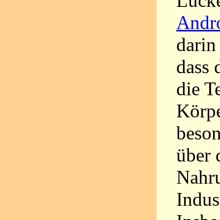
Lück
Andro
darin
dass 
die T
Körpe
beson
über 
Nahru
Indus