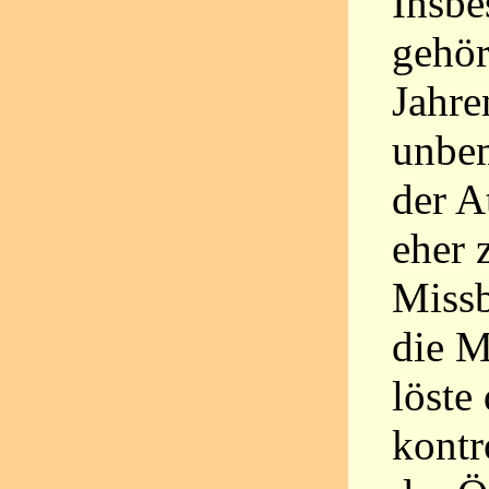
Insbe
gehör
Jahre
unbem
der A
eher 
Missb
die M
löste
kontr