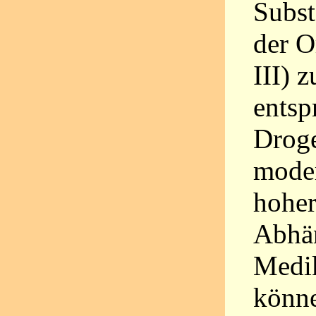
Subst
der O
III) 
entsp
Droge
moder
hoher
Abhän
Medi
könne