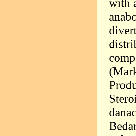
with 
anabo
diver
distr
compa
(Mark
Produ
Stero
dana
Bedar