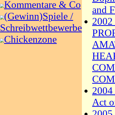
Kommentare & Co
and F
(Gewinn)Spiele /
2002
Schreibwettbewerbe
PRO
Chickenzone
AMA
HEA
COM
COM
2004 
Act o
2005 