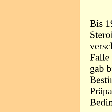
Bis 1
Stero
versc
Falle
gab b
Best
Präpa
Bedi