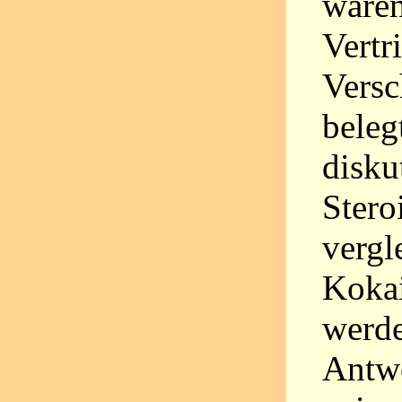
waren
Vertr
Versc
beleg
disku
Stero
vergl
Kokai
werde
Antwo