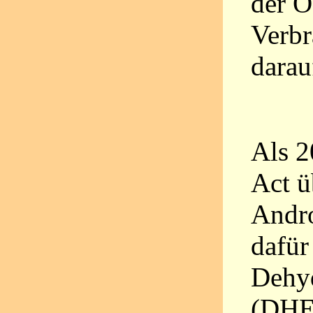
der Ö
Verbr
darau
Als 2
Act ü
Andr
dafür
Dehyd
(DHEA