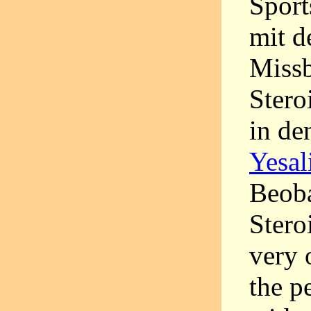
Sport
mit d
Missb
Stero
in de
Yesal
Beoba
Stero
very 
the p