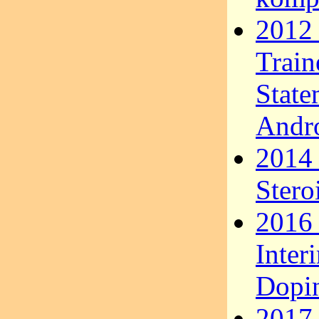
2012 
Train
State
Andro
2014 
Stero
2016 
Inter
Dopi
2017