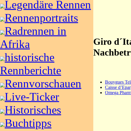
Legendäre Rennen
Rennenportraits
Radrennen in
Giro d´It
Afrika
Nachbetr
historische
Rennberichte
Rennvorschauen
Bouygues Te
Caisse d’Epa
Omega Pharma
Live-Ticker
Historisches
Buchtipps