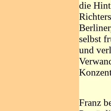
die Hin
Richter
Berliner
selbst f
und verl
Verwand
Konzent
Franz be