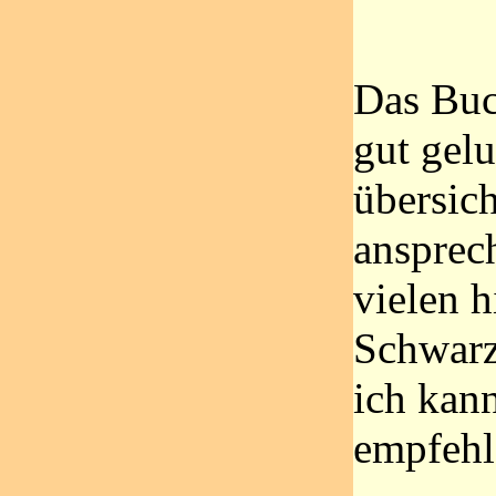
Das Buc
gut gelu
übersich
ansprech
vielen h
Schwarz
ich kann
empfehl