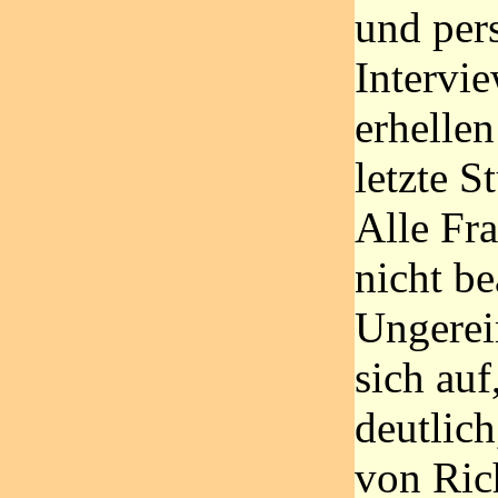
und per
Intervi
erhellen
letzte S
Alle Fr
nicht b
Ungerei
sich auf
deutlich
von Ric