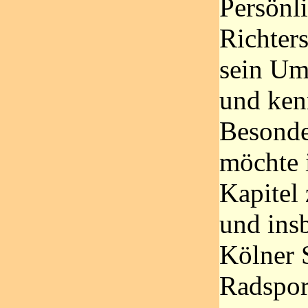
Persönli
Richter
sein Um
und ken
Besonde
möchte 
Kapitel
und ins
Kölner 
Radspor