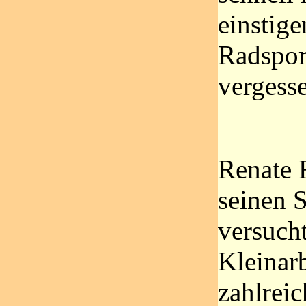
einstige
Radspor
vergess
Renate 
seinen 
versucht
Kleinarb
zahlrei