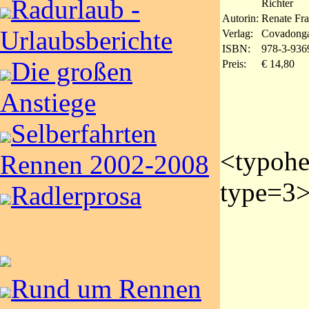
Radurlaub -
Richter
Autorin:
Renate Fr
Urlaubsberichte
Verlag:
Covadonga
ISBN:
978-3-936
Die großen
Preis:
€ 14,80
Anstiege
Selberfahrten
<typoh
Rennen 2002-2008
type=3>
Radlerprosa
Rund um Rennen