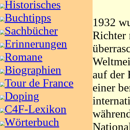
Historisches
Buchtipps
1932 wu
Sachbücher
Richter
Erinnerungen
überras
Romane
Weltmei
Biographien
auf der
Tour de France
einer b
Doping
internat
C4F-Lexikon
während
Wörterbuch
Nationa