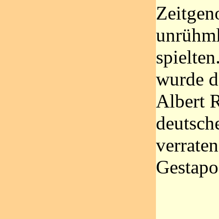
Zeitgen
unrühml
spielten
wurde d
Albert 
deutsch
verrate
Gestapo 