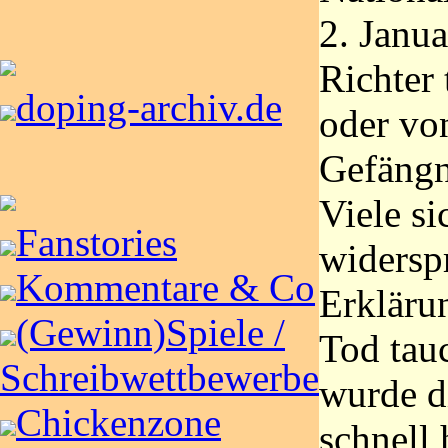
2. Janu
Richter 
doping-archiv.de
oder vo
Gefängn
Viele si
Fanstories
widersp
Kommentare & Co
Erkläru
(Gewinn)Spiele /
Tod tauc
Schreibwettbewerbe
wurde d
Chickenzone
schnell