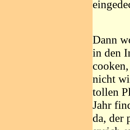
eingede
Dann wo
in den 
cooken,
nicht wi
tollen P
Jahr fin
da, der 