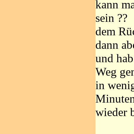
kann ma
sein ??
dem Rü
dann ab
und hab
Weg ge
in wenig
Minuten
wieder 