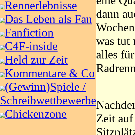
eine Qu
Rennerlebnisse
dann au
Das Leben als Fan
Wochene
Fanfiction
was tut
C4F-inside
alles für
Held zur Zeit
Radren
Kommentare & Co
(Gewinn)Spiele /
Schreibwettbewerbe
Nachdem
Chickenzone
Zeit auf
Sitzplät