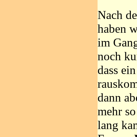
Nach d
haben w
im Gang
noch ku
dass ein
rausko
dann ab
mehr so 
lang ka