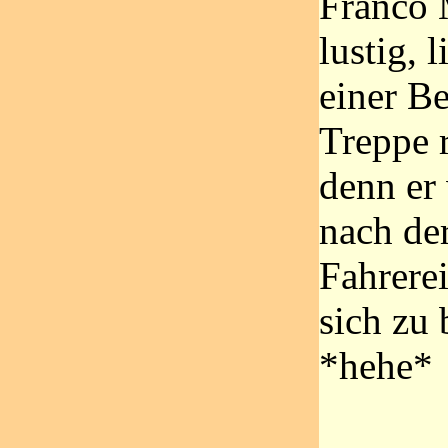
Franco 
lustig, 
einer Be
Treppe 
denn er
nach de
Fahrere
sich zu
*hehe