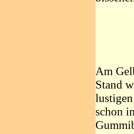
Am Gelb
Stand w
lustigen
schon i
Gummib