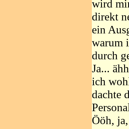
wird mir
direkt 
ein Aus
warum i
durch g
Ja... äh
ich woh
dachte d
Personal
Ööh, ja