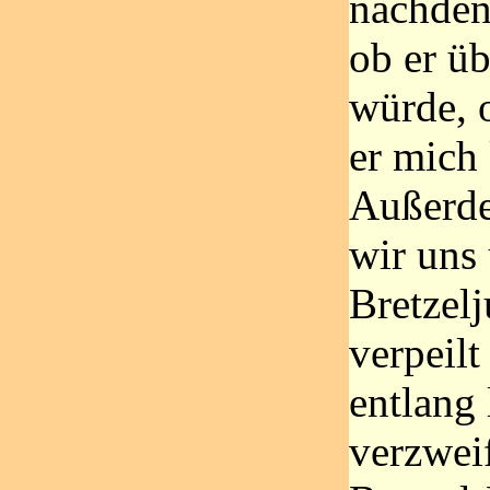
nachdenk
ob er ü
würde, 
er mich
Außerde
wir uns
Bretzelj
verpeilt
entlang 
verzweif