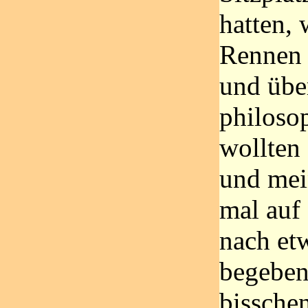
hatten, 
Rennen 
und übe
philosop
wollten 
und mei
mal auf
nach et
begeben
bissche