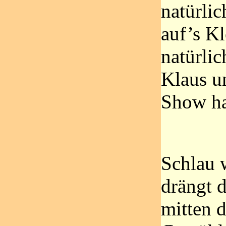
natürli
auf’s Kl
natürlic
Klaus u
Show ha
Schlau w
drängt 
mitten 