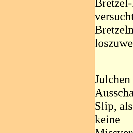
Bretzel
versucht
Bretzel
loszuwe
Julchen
Ausscha
Slip, als
keine
Missver