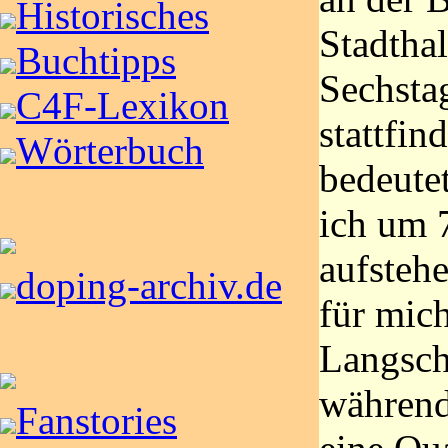
Historisches
Stadthal
Buchtipps
Sechsta
C4F-Lexikon
stattfin
Wörterbuch
bedeutet
ich um 
aufsteh
doping-archiv.de
für mich
Langsch
während
Fanstories