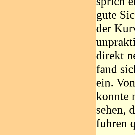
sprich e
gute Sic
der Kur
unprakt
direkt n
fand sic
ein. Von
konnte 
sehen, 
fuhren q