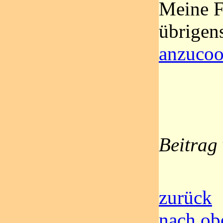
Meine F
übrigen
anzuco
Beitrag
zurück
nach ob