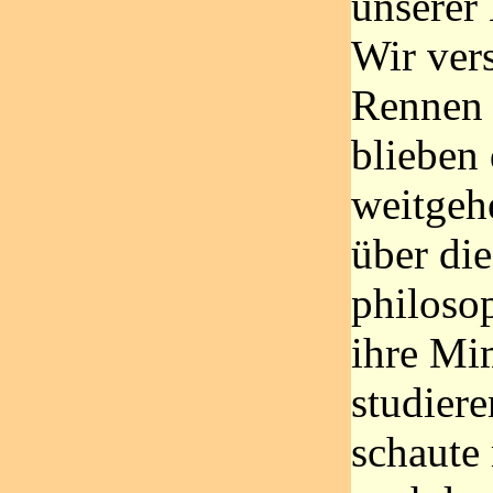
unserer
Wir ver
Rennen 
blieben
weitgeh
über die
philoso
ihre Mi
studiere
schaute