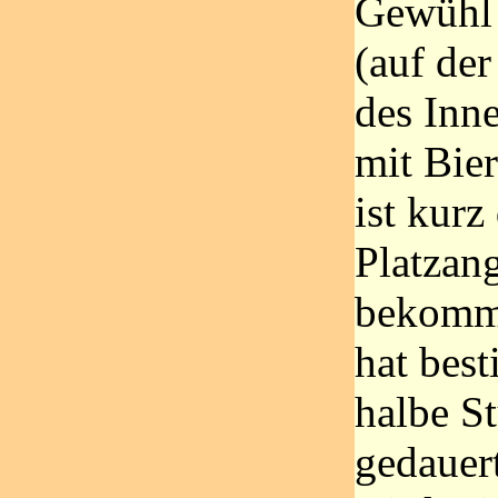
Gewühl
(auf der
des Inn
mit Bie
ist kurz
Platzang
bekomm
hat bes
halbe S
gedauer