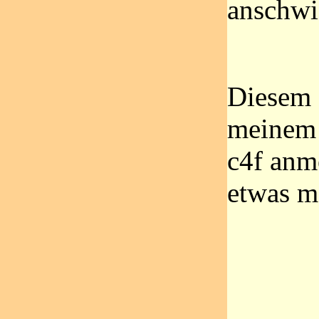
anschwi
Diesem 
meinem K
c4f anm
etwas me