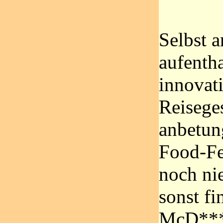
Selbst 
aufentha
innovat
Reiseges
anbetun
Food-Fet
noch nie
sonst f
McD***