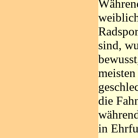
Während
weiblic
Radspor
sind, w
bewusst
meisten
geschlec
die Fah
während
in Ehrfu