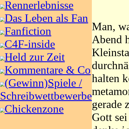
Rennerlebnisse
Das Leben als Fan
Man, wa
Fanfiction
Abend h
C4F-inside
Kleinst
Held zur Zeit
durchnä
Kommentare & Co
halten 
(Gewinn)Spiele /
metamor
Schreibwettbewerbe
gerade 
Chickenzone
Gott se