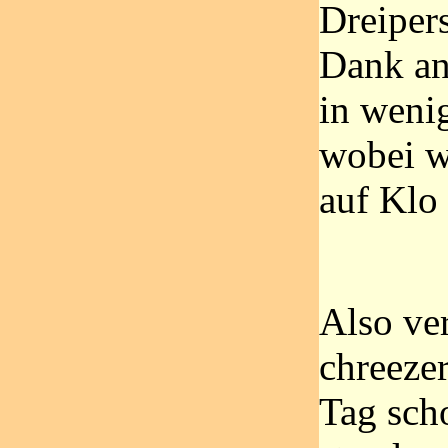
Dreiper
Dank an
in weni
wobei w
auf Klo
Also ve
chreeze
Tag sch