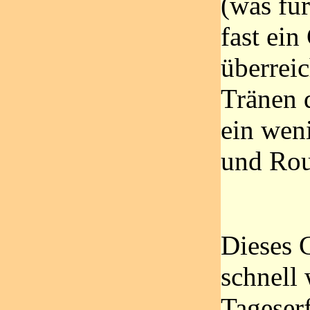
(was fü
fast ei
überreic
Tränen d
ein wen
und Rou
Dieses 
schnell 
Tageser