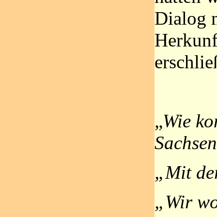
Dialog m
Herkunf
erschli
„
Wie ko
Sachse
„Mit de
„Wir wo