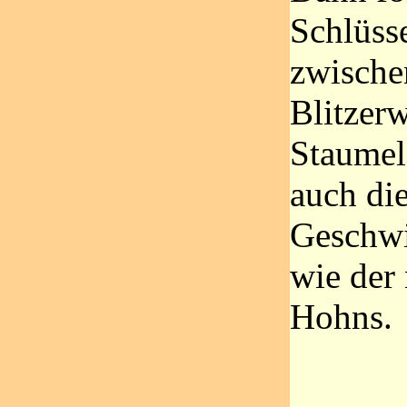
Schlüss
zwische
Blitzer
Staumel
auch di
Geschwi
wie der
Hohns.