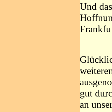
Und das 
Hoffnung
Frankfu
Glückli
weitere
ausgeno
gut dur
an unse