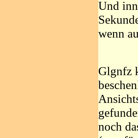
Und inn
Sekunden
wenn au
Glgnfz 
beschen
Ansicht
gefunde
noch da