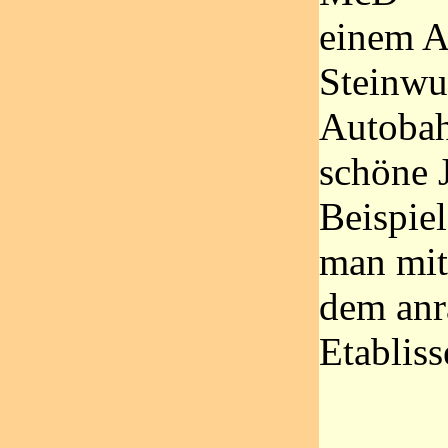
einem A
Steinwu
Autobah
schöne 
Beispiel
man mit
dem an
Etablis