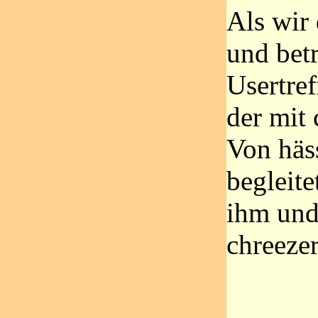
Als wir
und betr
Usertref
der mit 
Von häs
begleite
ihm und
chreezer