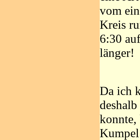
vom ein
Kreis r
6:30 au
länger!
Da ich 
deshalb
konnte,
Kumpel 