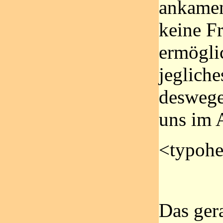
ankamen
keine F
ermögli
jegliche
deswegen
uns im 
<typohe
Das ger