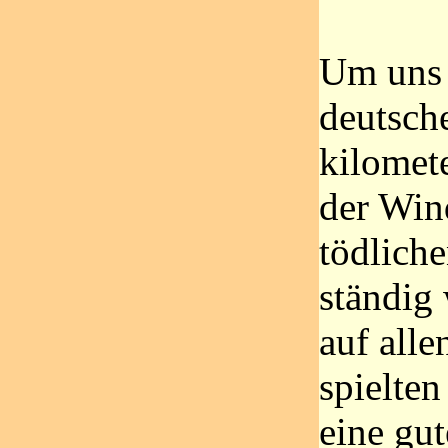
Um uns 
deutsch
kilomet
der Win
tödlich
ständig
auf all
spielten
eine gu