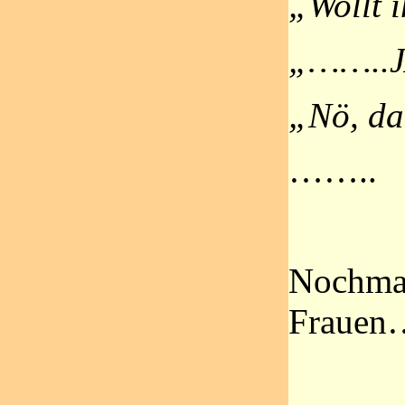
„Wollt 
„……..J
„Nö, da
……..
Nochmal
Frauen