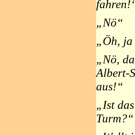
fahren!
„Nö“
„Öh, ja
„Nö, da 
Albert-S
aus!“
„Ist da
Turm?“