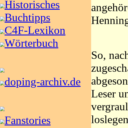
Historisches
angehö
Buchtipps
Henning
C4F-Lexikon
Wörterbuch
So, nac
zugescha
abgeson
doping-archiv.de
Leser u
vergraul
loslegen
Fanstories