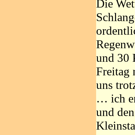
Die Wett
Schlange
ordentl
Regenwa
und 30 
Freitag 
uns tro
… ich er
und den
Kleinsta