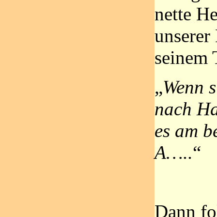
nette H
unserer
seinem 
„
Wenn si
nach Ha
es am be
A…..
“
Dann fo