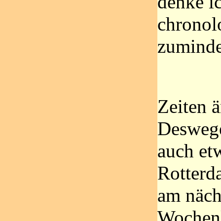
denke i
chronol
zuminde
Zeiten 
Deswege
auch et
Rotterd
am näch
Wochenk