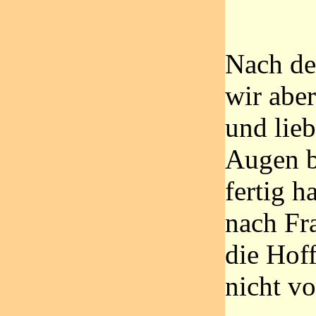
Nach de
wir aber
und lieb
Augen b
fertig h
nach Fr
die Hof
nicht vo