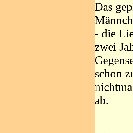
Das gepl
Männche
- die Li
zwei Ja
Gegensei
schon z
nichtma
ab.