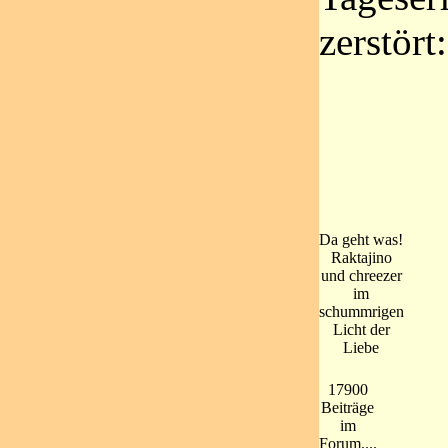
zerstör
Da geht was!
Raktajino
und chreezer
im
schummrigen
Licht der
Liebe
17900
Beiträge
im
Forum....