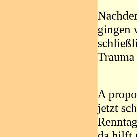
Nachdem
gingen 
schließ
Trauma 
A propo
jetzt sc
Renntag
da hilft