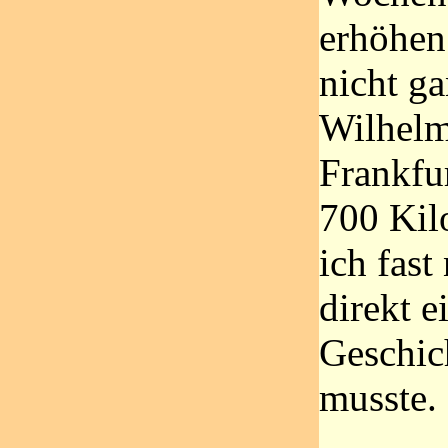
erhöhen
nicht ga
Wilhelm
Frankfu
700 Kil
ich fas
direkt e
Geschic
musste.