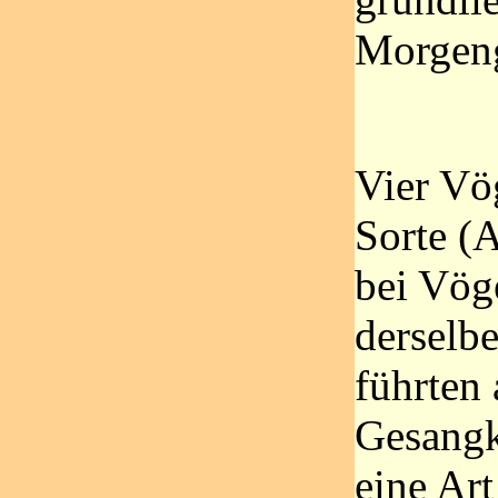
Morgeng
Vier Vö
Sorte (
bei Vög
derselb
führten 
Gesangk
eine Ar