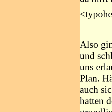
<typohe
Also gin
und sch
uns erl
Plan. H
auch sic
hatten 
grundli