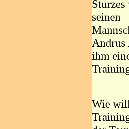
Sturzes
seinen
Mannsc
Andrus 
ihm ein
Trainin
Wie will
Trainin