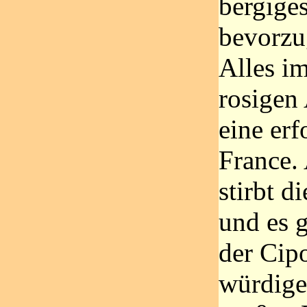
bergiges
bevorzug
Alles i
rosigen 
eine erf
France.
stirbt d
und es 
der Cipo
würdige