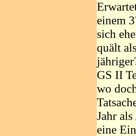
Erwarte
einem 37
sich ehe
quält al
jähriger
GS II T
wo doch
Tatsach
Jahr al
eine Ei