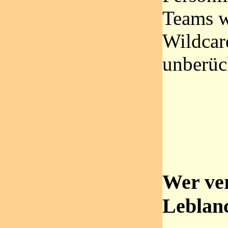
Teams w
Wildcar
unberück
Wer ver
Leblan