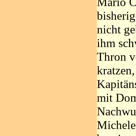
Mario C
bisheri
nicht ge
ihm sch
Thron v
kratzen,
Kapitän
mit Dom
Nachwu
Michele