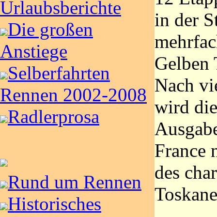
Urlaubsberichte
in der S
Die großen
mehrfac
Anstiege
Gelben T
Selberfahrten
Nach vi
Rennen 2002-2008
wird die
Radlerprosa
Ausgabe
France 
des cha
Rund um Rennen
Toskane
Historisches