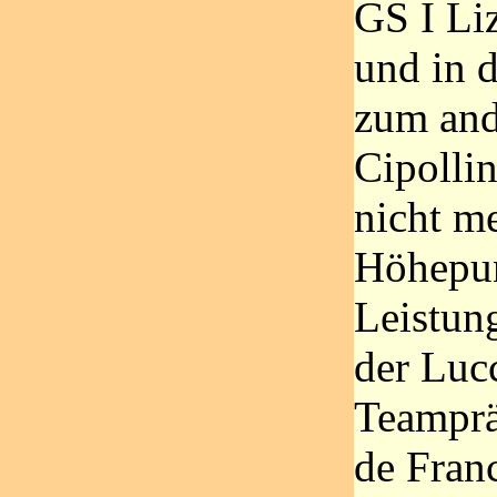
GS I Li
und in d
zum and
Cipollin
nicht m
Höhepun
Leistung
der Lucc
Teamprä
de Fran