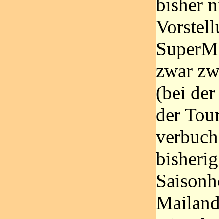
bisher n
Vorstel
SuperMa
zwar zw
(bei de
der Tou
verbuch
bisheri
Saisonh
Mailand