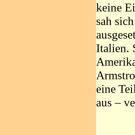
keine E
sah sich
ausgeset
Italien.
Amerika
Armstro
eine Te
aus – v