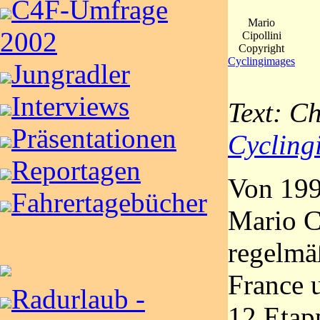
C4F-Umfrage
Mario
2002
Cipollini
Copyright
Cyclingimages
Jungradler
Interviews
Text: Ch
Präsentationen
Cycling
Reportagen
Von 1992
Fahrertagebücher
Mario C
regelmä
France u
Radurlaub -
12 Etap