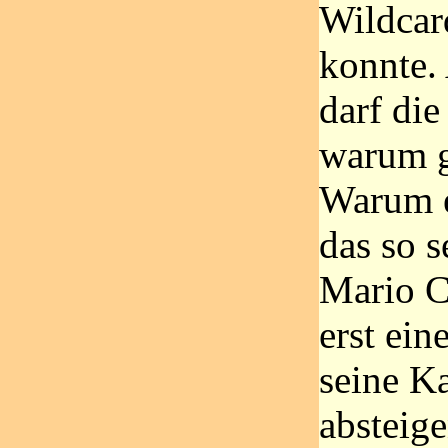
Wildcar
konnte.
darf di
warum ge
Warum e
das so s
Mario Ci
erst ein
seine K
absteige