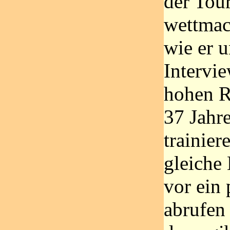
der Tou
wettmach
wie er u
Intervie
hohen R
37 Jahr
trainie
gleiche
vor ein 
abrufen