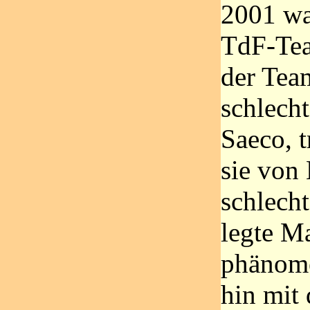
2001 wa
TdF-Tea
der Tea
schlecht
Saeco, 
sie von 
schlech
legte Ma
phänome
hin mit