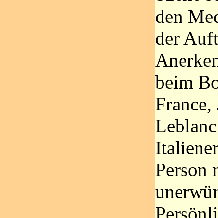
den Med
der Auft
Anerken
beim Bo
France,
Leblanc
Italiene
Person n
unerwün
Persönli