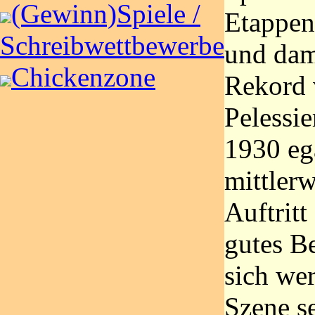
(Gewinn)Spiele /
Etappen
Schreibwettbewerbe
und dam
Chickenzone
Rekord 
Pelessie
1930 ega
mittlerw
Auftritt
gutes B
sich we
Szene s