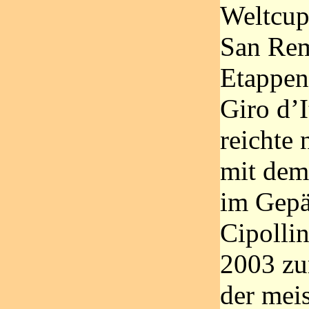
Weltcup
San Rem
Etappen
Giro d’I
reichte 
mit dem 
im Gepä
Cipolli
2003 zu
der mei