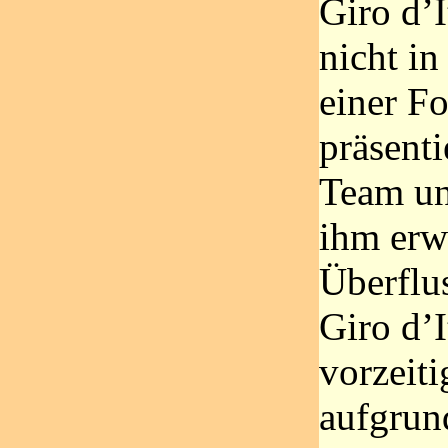
Giro d’I
nicht in
einer F
präsenti
Team un
ihm erw
Überflu
Giro d’I
vorzeit
aufgrun