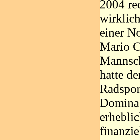
2004 re
wirklic
einer N
Mario C
Mannsch
hatte de
Radspor
Domina 
erheblic
finanzie