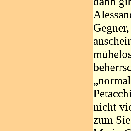
dann gib
Alessan
Gegner,
anschei
mühelos 
beherrsc
„normal“
Petacch
nicht v
zum Sie