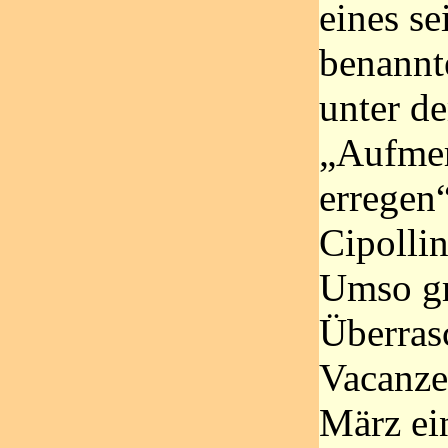
eines se
benannt
unter d
„Aufme
erregen“
Cipollin
Umso gr
Überras
Vacanze
März ei