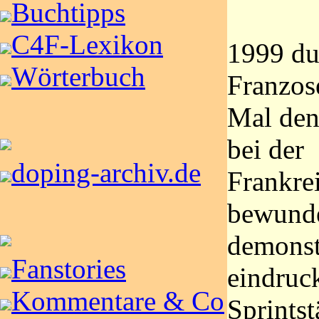
Buchtipps
C4F-Lexikon
1999 du
Wörterbuch
Franzos
Mal den 
bei der
doping-archiv.de
Frankre
bewunde
demonst
Fanstories
eindruck
Kommentare & Co
Sprintst