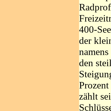
Radprof
Freizeit
400-See
der klei
namens 
den stei
Steigun
Prozent 
zählt se
Schlüsse