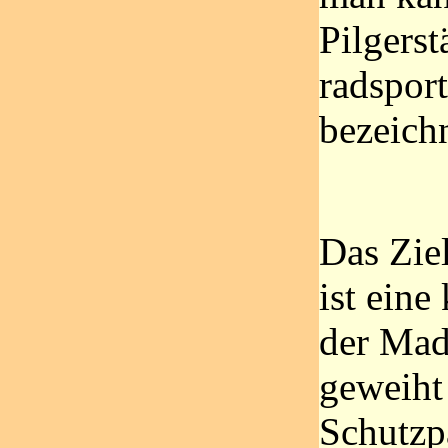
Pilgerst
radsport
bezeich
Das Zie
ist eine
der Mad
geweiht 
Schutzp