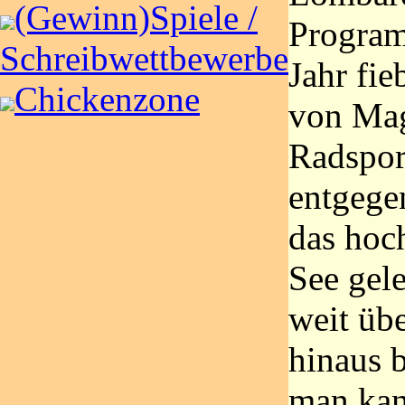
(Gewinn)Spiele /
Program
Schreibwettbewerbe
Jahr fie
Chickenzone
von Mag
Radspor
entgege
das hoc
See gel
weit üb
hinaus 
man kan