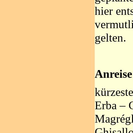
hier ent
vermutl
gelten.
Anreise
kürzest
Erba – 
Magrégl
Ghisall