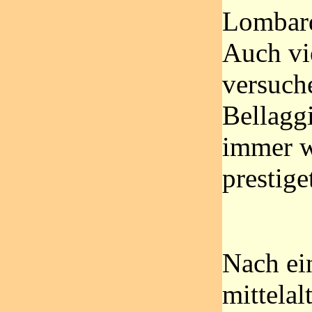
Lombard
Auch vie
versuche
Bellagg
immer w
prestige
Nach ei
mittelal