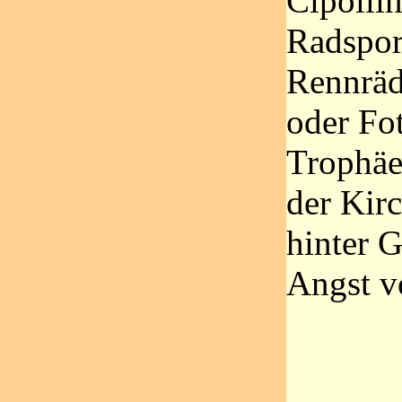
Cipollin
Radspor
Rennräd
oder Fo
Trophäe
der Kirc
hinter G
Angst v