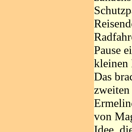
Schutzp
Reisend
Radfahre
Pause e
kleinen 
Das bra
zweiten
Ermelin
von Mag
Idee, d