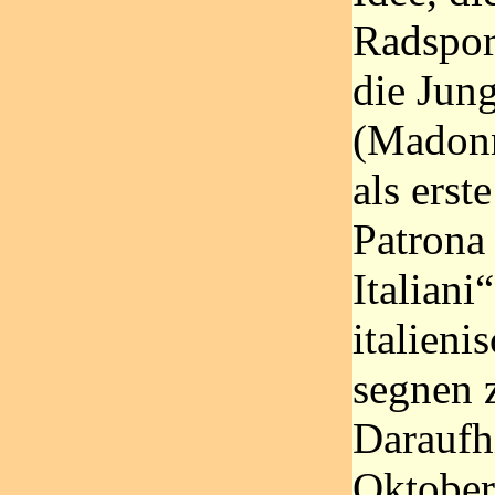
Radspor
die Jun
(Madonn
als erst
Patrona 
Italiani
italieni
segnen z
Daraufh
Oktober