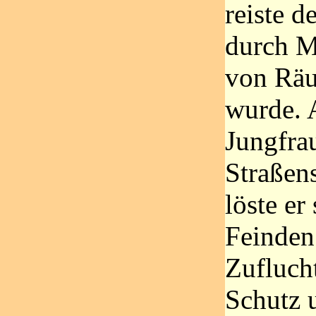
reiste d
durch M
von Räu
wurde. A
Jungfra
Straßens
löste er
Feinden
Zufluch
Schutz 