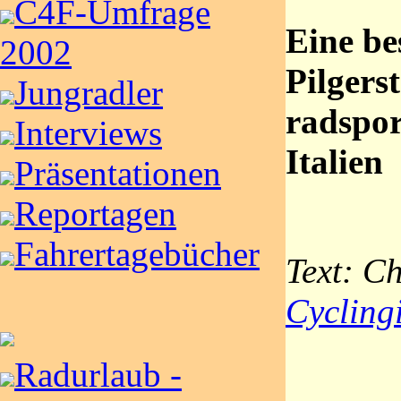
C4F-Umfrage
Eine be
2002
Pilgers
Jungradler
radspor
Interviews
Italien
Präsentationen
Reportagen
Fahrertagebücher
Text: Ch
Cycling
Radurlaub -