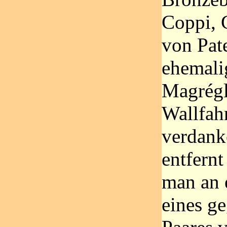
Coppi, 
von Pat
ehemali
Magrégl
Wallfahr
verdank
entfern
man an
eines g