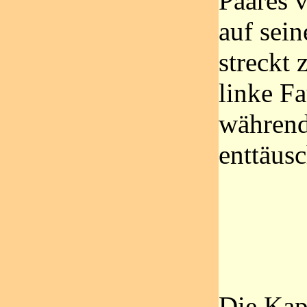
Paares v
auf sei
streckt
linke F
während
enttäusc
Die Kap