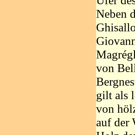
Ufer de
Neben d
Ghisall
Giovann
Magrégl
von Bel
Bergnes
gilt als
von höl
auf der