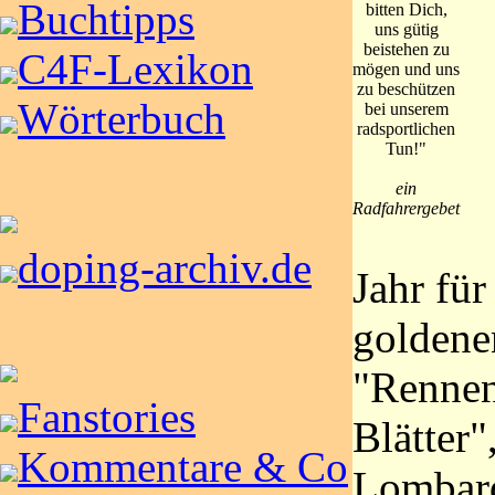
Buchtipps
bitten Dich,
uns gütig
beistehen zu
C4F-Lexikon
mögen und uns
zu beschützen
Wörterbuch
bei unserem
radsportlichen
Tun!"
ein
Radfahrergebet
doping-archiv.de
Jahr für
goldene
"Rennen
Fanstories
Blätter"
Kommentare & Co
Lombard