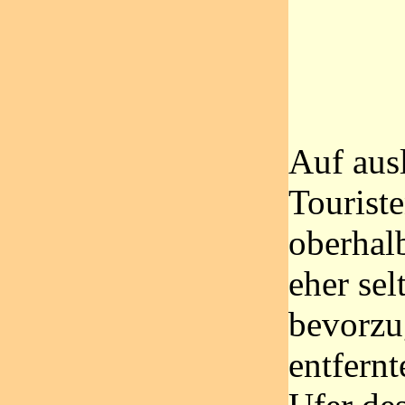
Auf aus
Touriste
oberhal
eher sel
bevorzu
entfern