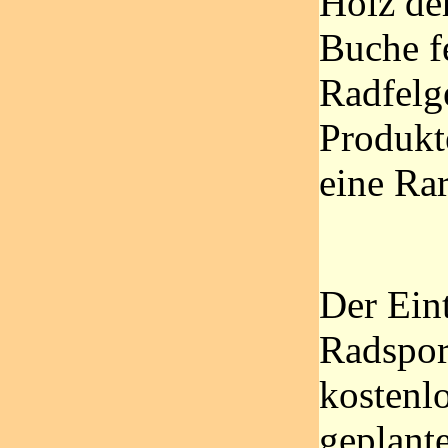
Holz de
Buche f
Radfelg
Produkte
eine Rar
Der Eint
Radsport
kostenlo
geplant