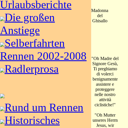
Urlaubsberichte
Madonna
Die großen
del
Ghisallo
Anstiege
Selberfahrten
Rennen 2002-2008
"Oh Madre del
Signore Gesù,
Radlerprosa
Ti preghiamo
di volerci
benignamente
assistere e
proteggere
nelle nostro
attività
Rund um Rennen
ciclistiche!"
"Oh Mutter
Historisches
unseres Herrn
Jesus, wir