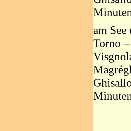
Minuten
am See 
Torno –
Visgnol
Magrégl
Ghisall
Minuten