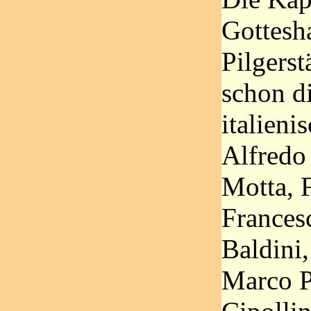
Gottesh
Pilgerst
schon d
italieni
Alfredo
Motta, 
Frances
Baldini,
Marco P