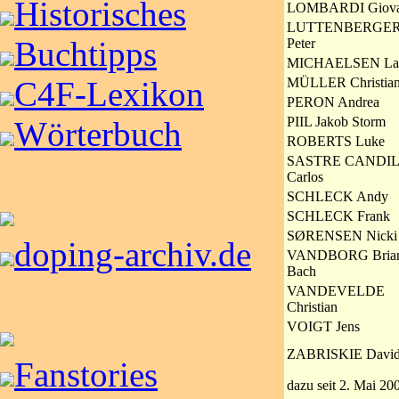
Historisches
LOMBARDI Giova
LUTTENBERGE
Buchtipps
Peter
MICHAELSEN La
MÜLLER Christia
C4F-Lexikon
PERON Andrea
PIIL Jakob Storm
Wörterbuch
ROBERTS Luke
SASTRE CANDIL
Carlos
SCHLECK Andy
SCHLECK Frank
SØRENSEN Nicki
doping-archiv.de
VANDBORG Bria
Bach
VANDEVELDE
Christian
VOIGT Jens
ZABRISKIE Davi
Fanstories
dazu seit 2. Mai 20