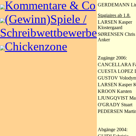
Kommentare & Co
GERDEMANN Lin
(Gewinn)Spiele /
Stagiaires ab 1.8.
LARSEN Kasper
Klostergaard
Schreibwettbewerbe
SØRENSEN Chris
Anker
Chickenzone
Zugänge 2006:
CANCELLARA Fa
CUESTA LOPEZ D
GUSTOV Volodym
LARSEN Kasper Kl
KROON Karsten
LJUNGQVIST Mar
O'GRADY Stuart
PEDERSEN Martin
Abgänge 2004: