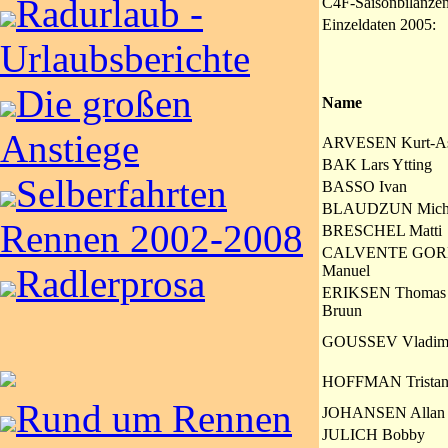
Radurlaub -
C4F-Saisonbilanzen
Einzeldaten 2005:
Urlaubsberichte
Die großen
Name
Anstiege
ARVESEN Kurt-As
BAK Lars Ytting
Selberfahrten
BASSO Ivan
BLAUDZUN Mich
Rennen 2002-2008
BRESCHEL Matti
CALVENTE GOR
Manuel
Radlerprosa
ERIKSEN Thomas
Bruun
GOUSSEV Vladim
HOFFMAN Trista
Rund um Rennen
JOHANSEN Allan
JULICH Bobby