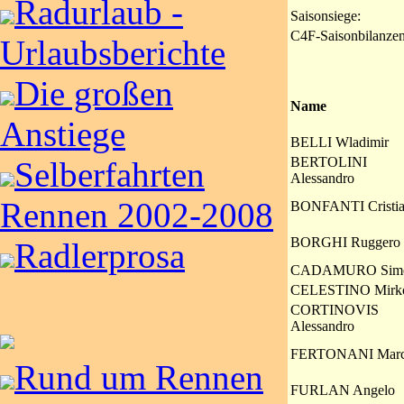
Radurlaub -
Saisonsiege:
C4F-Saisonbilanzen
Urlaubsberichte
Die großen
Name
Anstiege
BELLI Wladimir
BERTOLINI
Selberfahrten
Alessandro
Rennen 2002-2008
BONFANTI Cristi
BORGHI Ruggero
Radlerprosa
CADAMURO Sim
CELESTINO Mirk
CORTINOVIS
Alessandro
FERTONANI Mar
Rund um Rennen
FURLAN Angelo