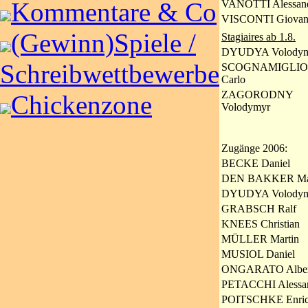
Kommentare & Co
VANOTTI Alessan
VISCONTI Giovan
(Gewinn)Spiele /
Stagiaires ab 1.8.
DYUDYA Volodym
Schreibwettbewerbe
SCOGNAMIGLIO
Carlo
ZAGORODNY
Chickenzone
Volodymyr
Zugänge 2006:
BECKE Daniel
DEN BAKKER Maa
DYUDYA Volodymy
GRABSCH Ralf
KNEES Christian
MÜLLER Martin
MUSIOL Daniel
ONGARATO Alber
PETACCHI Alessa
POITSCHKE Enri