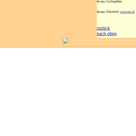
&copy Cycling4fans
&copy Trikotbild:
www.uci.ch
zurück
nach oben