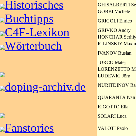
Historisches
GHISALBERTI Ser
GOBBI Michele
Buchtipps
GRIGOLI Enrico
C4F-Lexikon
GRIVKO Andry
HONCHAR Serhi
Wörterbuch
IGLINSKIY Maxi
IVANOV Ruslan
JURCO Matej
LORENZETTO Mi
LUDEWIG Jörg
doping-archiv.de
NURITDINOV Raf
QUARANTA Ivan
RIGOTTO Elia
SOLARI Luca
Fanstories
VALOTI Paolo