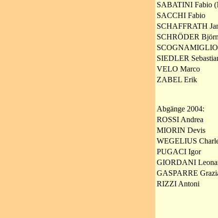
SABATINI Fabio (
SACCHI Fabio
SCHAFFRATH Ja
SCHRÖDER Björ
SCOGNAMIGLIO C
SIEDLER Sebastia
VELO Marco
ZABEL Erik
Abgänge 2004:
ROSSI Andrea
MIORIN Devis
WEGELIUS Charl
PUGACI Igor
GIORDANI Leona
GASPARRE Grazi
RIZZI Antoni