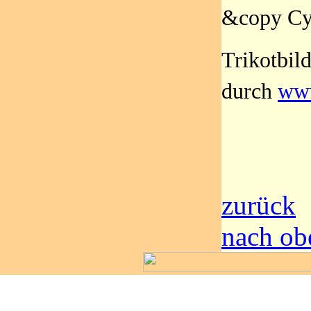
&copy Cy
Trikotbil
durch
www
zurück
nach ob