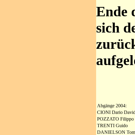
Ende d
sich 
zurüc
aufgel
Abgänge 2004:
CIONI Dario Davi
POZZATO Filippo
TRENTI Guido
DANIELSON To