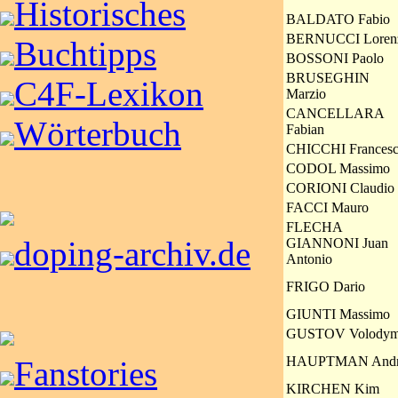
Historisches
BALDATO Fabio
BERNUCCI Loren
Buchtipps
BOSSONI Paolo
BRUSEGHIN
C4F-Lexikon
Marzio
CANCELLARA
Wörterbuch
Fabian
CHICCHI Frances
CODOL Massimo
CORIONI Claudio
FACCI Mauro
FLECHA
doping-archiv.de
GIANNONI Juan
Antonio
FRIGO Dario
GIUNTI Massimo
GUSTOV Volodym
HAUPTMAN Andr
Fanstories
KIRCHEN Kim